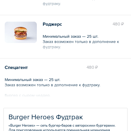
фудтраку.
Бургер с острым соусом из смеси перцев и
красным ялтинским луком.
Роджерс
480 ₽
Минимальный заказ — 25 шт.
Заказ возможен только в дополнение к
фудтраку.
С карамельным беконом, красным луком, с
горчичным соусом и соусом релиш
Спецагент
480 ₽
Минимальный заказ — 25 шт.
Заказ возможен только в дополнение к фудтраку.
Бургер с сыром чеддер.
Burger Heroes Фудтрак
«Burger Heroes» — сеть бургер-баров с авторскими бургерами.
Для приготовления используется премиальная мраморная