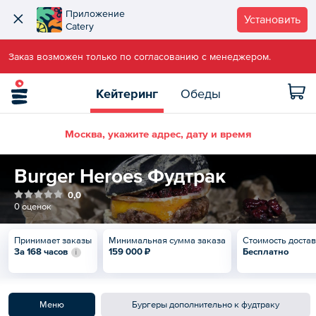
Приложение
Установить
Catery
Заказ возможен только по согласованию с менеджером.
Кейтеринг
Обеды
Москва, укажите адрес, дату и время
Burger Heroes Фудтрак
0,0
0 оценок
Принимает заказы
Минимальная сумма заказа
Стоимость доста
За 168 часов
159 000 ₽
Бесплатно
Меню
Бургеры дополнительно к фудтраку