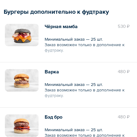
— Холодный лимонад «Смородина» — 120
шт.
Бургеры дополнительно к фудтраку
— Холодный лимонад «Лимон» — 120 шт.
Чёрная мамба
530 ₽
Минимальный заказ — 25 шт.
Заказ возможен только в дополнение к
фудтраку.
Бургер с вишней, беконом и сыром
чеддер.
Варка
480 ₽
Минимальный заказ — 25 шт.
Заказ возможен только в дополнение к
фудтраку.
Бургер с копченым сыром сулугуни и
луком конфи.
Бэд бро
480 ₽
Минимальный заказ — 25 шт.
Заказ возможен только в дополнение к