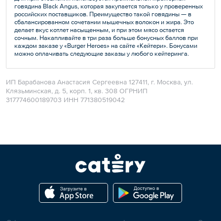
говядина Black Angus, которая закупается только у проверенных
российских поставщиков. Преимущество такой говядины — в
сбалансированном сочетании мышечных волокон и жира. Это
делает вкус котлет насыщенным, и при этом мясо остается
сочным. Накапливайте в три раза больше бонусных баллов при
каждом заказе у «Burger Heroes» на сайте «Кейтери». Бонусами
можно оплачивать следующие заказы у любого кейтеринга.
ИП Барабанова Анастасия Сергеевна 127411, г. Москва, ул.
Клязьминская, д. 5, корп. 1, кв. 308 ОГРНИП
317774600189703 ИНН 771380519042