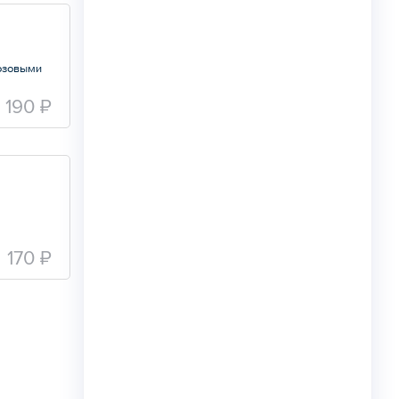
розовыми
190 ₽
170 ₽