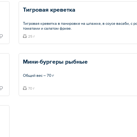
Тигровая креветка
Тигровая креветка в панировке на шпажке, в соусе васаби, с 
томатами и салатом фризе.
₽
25 г
Общий вес – 25 г
Мини-бургеры рыбные
Общий вес – 70 г
₽
70 г