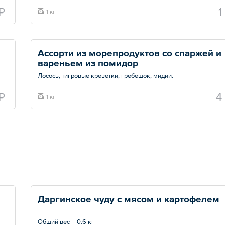
Общий вес – 1 кг
₽
1
1 кг
Ассорти из морепродуктов со спаржей и 
вареньем из помидор
Лосось, тигровые креветки, гребешок, мидии.
Общий вес – 1 кг
₽
4
1 кг
Даргинское чуду с мясом и картофелем 
Общий вес – 0.6 кг