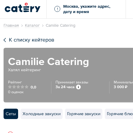
Москва, укажите адрес,
!
дату и время
Главная
Каталог
Camilie Catering
К списку кейтеров
Camilie Catering
Халял кейтеринг
Рейтинг
Принимает заказы
Минимальн
За 24 часа
3 000 ₽
0,0
0 оценок
Сеты
Холодные закуски
Горячие закуски
Горячие блю