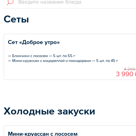
Сеты
Сет «Доброе утро»
— Блинчики с лососем — 5 шт. по 55 г
— Мини-круассан с моцареллой и помидорами — 5 шт. по 45 г
— Брускетта с луковым мармеладом, травами и куриной печенью — 5 ш
4 200
по 40 г
3 990 
— Брускетта с тунцом — 5 шт. по 40 г
— Рулетики с ореховой начинкой — 5 шт. по ???
— Мини-конвертики с яблочной начинкой — 5 шт. по ???
— Ассорти сезонных фруктов — 1 порция 1000 г
Холодные закуски
Мини-круассан с лососем