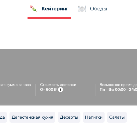
Кейтеринг
Обеды
ая сумма заказа
Стоимость доставки
Возможное время д
От
600 ₽
Пн—Вс: 00:00—24:
да
Дагестанская кухня
Десерты
Напитки
Салаты