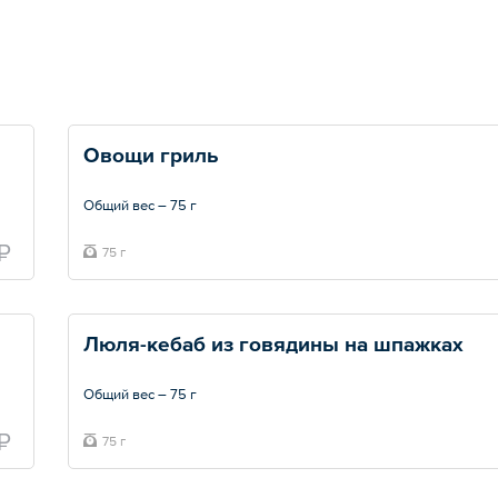
Овощи гриль
Общий вес – 75 г
 ₽
75 г
Люля-кебаб из говядины на шпажках 
Общий вес – 75 г
₽
75 г