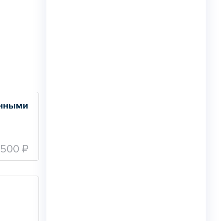
нными 
 500 ₽