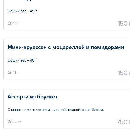
Общий вес – 45 г
150 
45 г
Мини-круассан с моцареллой и помидорами 
Общий вес – 45 г
150 
45 г
Ассорти из брускет 
С креветками, с лососем, куриной грудкой, с ростбифом.
Общий вес – 250 г
750 
250 г