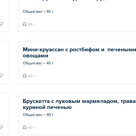
Общий вес – 45 г
₽
45 г
Мини-круассан с ростбифом и  печеными
овощами 
Общий вес – 45 г
₽
45 г
Брускетта с луковым мармеладом, трава
куриной печенью
Общий вес – 40 г
₽
40 г