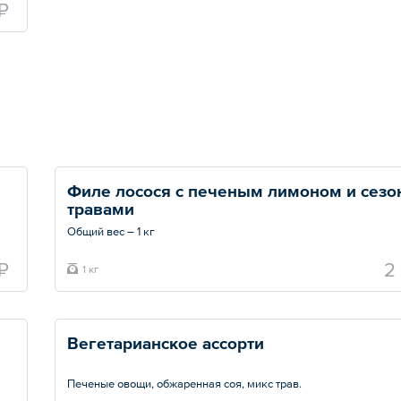
₽
Филе лосося с печеным лимоном и сезо
травами 
Общий вес – 1 кг
₽
2
1 кг
Вегетарианское ассорти
Печеные овощи, обжаренная соя, микс трав.