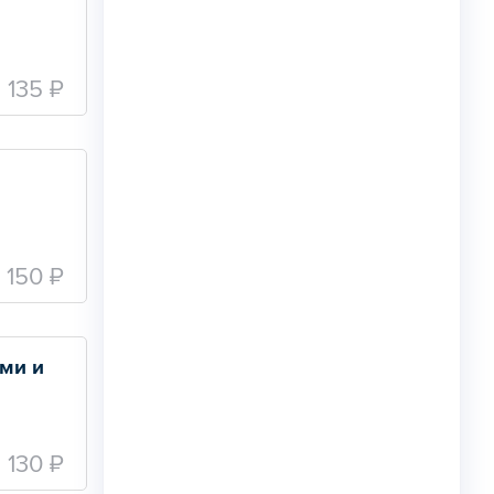
135 ₽
 
150 ₽
ми и 
130 ₽