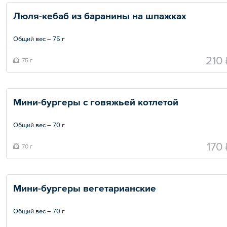
Люля-кебаб из баранины на шпажках 
Общий вес – 75 г
210 
75 г
Мини-бургеры с говяжьей котлетой
Общий вес – 70 г
170 
70 г
Мини-бургеры вегетарианские
Общий вес – 70 г