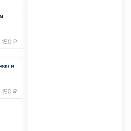
ом
150 ₽
ан и 
150 ₽