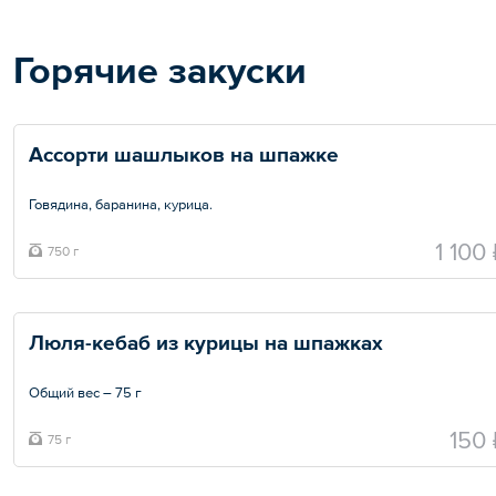
Горячие закуски
Ассорти шашлыков на шпажке 
Говядина, баранина, курица.
Общий вес – 750 г
1 100
750 г
Люля-кебаб из курицы на шпажках 
Общий вес – 75 г
150 
75 г