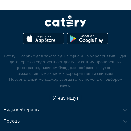
Catery — сервис для заказа еды в офис и на мероприятия. Один
договор с Catery открывает доступ к сотням проверенных
ресторанов, тысячам блюд разнообразных кухонь,
эксклюзивным акциям и корпоративным скидкам.
Персональный менеджер всегда готов помочь с подбором
меню.
У нас ищут
Виды кейтеринга
Поводы