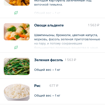
Молодой картофель запеченный под
веточкой тимьяна.
Общий вес – 1 кг
Овощи альденте
1 563 ₽
Шампиньоны, брокколи, цветная капуста,
морковь, фасоль зеленая приготовленные
на пару, и потому сохранившие
большинство полезных вещества в чаше.
Общий вес – 1 кг
Зеленая фасоль
1 563 ₽
Общий вес – 1 кг
Рис
677 ₽
Общий вес – 1 кг