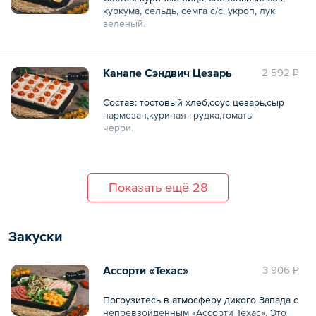
куркума, сельдь, семга с/с, укроп, лук
зеленый.
28 шт.
Канапе Сэндвич Цезарь
2 592 ₽
Общий вес – 995 г
Состав: тостовый хлеб,соус цезарь,сыр
пармезан,куриная грудка,томаты
черри.
Общий вес – 980 г
Показать ещё 28
Закуски
Ассорти «Техас»
3 906 ₽
Погрузитесь в атмосферу дикого Запада с
непревзойденным «Ассорти Техас». Это