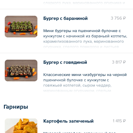
сладкого лука, маринованного огурчика и
листьев салата.
Бургер с бараниной
3 756 ₽
— 20 шт.
Общий вес – 1450 г
Мини бургеры на пшеничной булочке с
кунжутом с начинкой из бараньей котлеты,
карамелизованного лука, маринованного
огурчика, спелого помидора и листьев
салата.
Бургер с говядиной
3 817 ₽
— 20 шт.
Общий вес – 1350 г
Классические мини чизбургеры на черной
пшеничной булочке с кунжутом с
говяжьей котлетой, сыром чеддер,
маринованным огурчиком, спелым
помидором, сладким луком, листьями сала
с нашим фирменным соусом.
Гарниры
— 20 шт.
Картофель запеченый
1 415 ₽
Общий вес – 1350 г