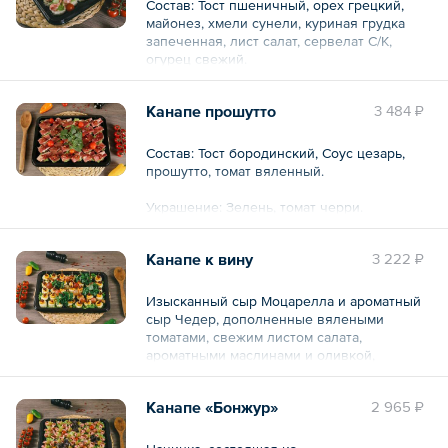
Общий вес – 780 г
Состав: Тост пшеничный, орех грецкий,
майонез, хмели сунели, куриная грудка
запеченная, лист салат, сервелат С/К,
огурец свежий.
Украшение: томаты черри, маслины,
Канапе прошутто
3 484 ₽
зелень.
— 30 шт.
Состав: Тост бородинский, Соус цезарь,
прошутто, томат вяленный.
Общий вес – 550 г
Украшение: Зелень, томат черри.
— 30 шт.
Канапе к вину
3 222 ₽
Общий вес – 0.6 кг
Изысканный сыр Моцарелла и ароматный
сыр Чедер, дополненные вялеными
томатами, свежим листом салата,
ароматными маслинами и оливкой,
сладким виноградом и хрустящим грецким
орехом — каждый кусочек — это симфония
Канапе «Бонжур»
2 965 ₽
вкуса.
Состав: Сыр Моцарелла, сыр Чедер, томаты