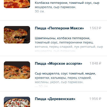
Колбаска пепперони, томатный соус, сыр
моцарелла, сыр пармезан.
30 см.
Общий вес – 720 г
Пицца «Пепперони Макси»
1 563 ₽
Шампиньоны, колбаска пепперони,
томатный соус, пепперончини перец,
ветчина, перец сладкий, лук репчатый, сыр
моцарелла, сыр пармезан.
30 см.
Пицца «Морское ассорти»
1 848 ₽
Общий вес – 1150 г
Сыр моцарелла, соус томатный, мидии,
креветки, кальмары, перец сладкий,
маслины, укроп, сыр пармезан.
— 30 см.
Пицца «Деревенская»
1 956 ₽
Общий вес – 1.1 кг