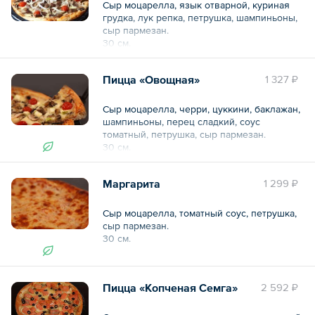
Сыр моцарелла, язык отварной, куриная
грудка, лук репка, петрушка, шампиньоны,
сыр пармезан.
30 см.
Общий вес – 1250 г
Пицца «Овощная»
1 327 ₽
Сыр моцарелла, черри, цуккини, баклажан,
шампиньоны, перец сладкий, соус
томатный, петрушка, сыр пармезан.
30 см.
Общий вес – 0.9 кг
Маргарита
1 299 ₽
Сыр моцарелла, томатный соус, петрушка,
сыр пармезан.
30 см.
Общий вес – 0.6 кг
Пицца «Копченая Семга»
2 592 ₽