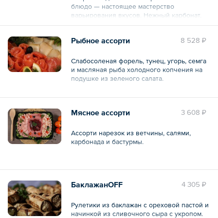
блюдо — настоящее мастерство
варьирования вкусов. Нежный карбонат,
аппетитная салями, сочная куриная грудка
и ароматный сыр чеддер, а также
Рыбное ассорти
8 528 ₽
классический салат картофельный, каждый
элемент выложен на свежих листьях
салата, создавая идеальное сочетание.
Слабосоленая форель, тунец, угорь, семга
Картофельный салат в центре блюда
и масляная рыба холодного копчения на
придает завершающий штрих этой
подушке из зеленого салата.
кулинарной симфонии.
Состав: карбонат в/к, салями с/к, куриная
Общий вес – 1 кг
грудка,сыр чеддер, салат картофельный.
Мясное ассорти
3 608 ₽
Общий вес – 935 г
Ассорти нарезок из ветчины, салями,
карбонада и бастурмы.
Общий вес – 1.5 кг
БаклажанOFF
4 305 ₽
Рулетики из баклажан с ореховой пастой и
начинкой из сливочного сыра с укропом.