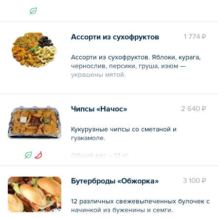
Общий вес – 1.3 кг
Ассорти из сухофруктов
1 774 ₽
Ассорти из сухофруктов. Яблоки, курага,
чернослив, персики, груша, изюм —
украшены мятой.
Общий вес – 750 г
Чипсы «Начос»
2 640 ₽
Кукурузные чипсы со сметаной и
гуакамоле.
Общий вес – 1.1 кг
Бутерброды «Обжорка»
3 100 ₽
12 различных свежевыпеченных булочек с
начинкой из буженины и семги.