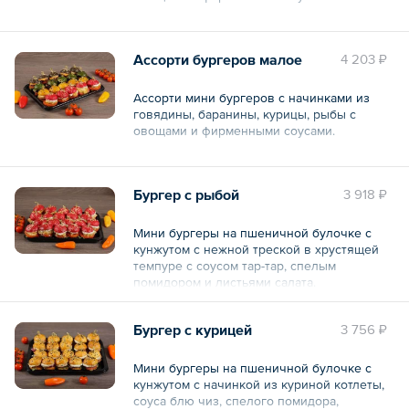
— 40 шт.
Ассорти бургеров малое
4 203 ₽
Общий вес – 2.9 кг
Ассорти мини бургеров с начинками из
говядины, баранины, курицы, рыбы с
овощами и фирменными соусами.
— 20 шт.
Бургер с рыбой
3 918 ₽
Общий вес – 1450 г
Мини бургеры на пшеничной булочке с
кунжутом с нежной треской в хрустящей
темпуре с соусом тар-тар, спелым
помидором и листьями салата.
— 20 шт.
Бургер с курицей
3 756 ₽
Общий вес – 1150 г
Мини бургеры на пшеничной булочке с
кунжутом с начинкой из куриной котлеты,
соуса блю чиз, спелого помидора,