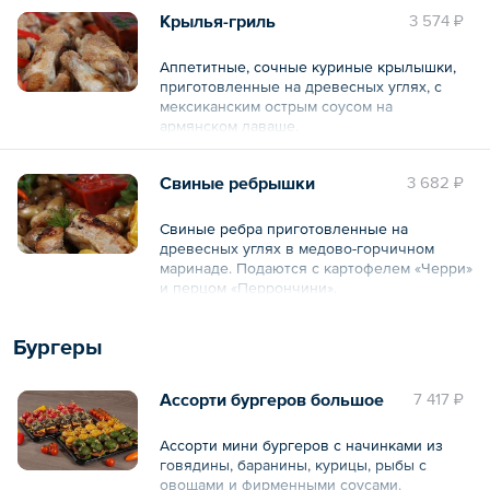
лаваше.
Крылья-гриль
3 574 ₽
Аппетитные, сочные куриные крылышки,
Общий вес – 2 кг
приготовленные на древесных углях, с
мексиканским острым соусом на
армянском лаваше.
45 шт.
Свиные ребрышки
3 682 ₽
Общий вес – 1.2 кг
Свиные ребра приготовленные на
древесных углях в медово-горчичном
маринаде. Подаются с картофелем «Черри»
и перцом «Перрончини».
Бургеры
Общий вес – 1.7 кг
Ассорти бургеров большое
7 417 ₽
Ассорти мини бургеров с начинками из
говядины, баранины, курицы, рыбы с
овощами и фирменными соусами.