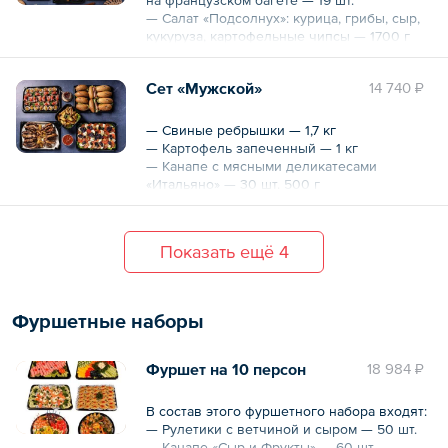
— Салат «Подсолнух»: курица, грибы, сыр,
Общий вес – 4650 г
кукуруза, картофельные чипсы — 1700 г
— Канапе «Утонувшая креветка»: тигровая
креветка, огурец и сыр «Филадельфия» —
Сет «Мужской»
14 740 ₽
25 шт. — 600 г
— Тарталетки «Капрезе» — 30 шт. — 550 г
— Тарталетки «Фруктовый рай» — 30 шт.
— Свиные ребрышки — 1,7 кг
— Картофель запеченный — 1 кг
Общий вес – 3.8 кг
— Канапе с мясными деликатесами
«Итальяно» — 30 шт. 500 г
— Бутерброды «Обжорка» с семгой и с
бужениной — 10 шт. 900 г
— Закуска «Моцарелла» — 1,4 кг
Показать ещё 4
Общий вес – 5.5 кг
Фуршетные наборы
Фуршет на 10 персон
18 984 ₽
В состав этого фуршетного набора входят:
— Рулетики с ветчиной и сыром — 50 шт.
— Канапе «Сыр и Фрукты» — 60 шт.