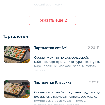
Общий вес – 0.9 кг
Показать ещё 21
Тарталетки
Тарталетки сет №1
2 281 ₽
Состав: куриная грудка, сельдерей,
майонез, картофель, яйца куриные, огурцы
маринованные, морковь, зелень, томаты
зелень.
30 шт.
Тарталетки Классика
2 119 ₽
Общий вес – 0.6 кг
Состав: салат айсберг, куриная грудка, соус
цезарь, сыр пармезан, оливковое масло,
помидоры, огурец свежий, перец
болгарский, сиртаки, маслины.