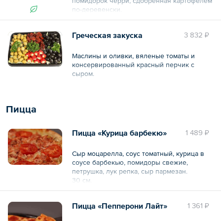
помидорок черри, сдобренная картофелем
по-деревенски.
Греческая закуска
3 832 ₽
Общий вес – 1.7 кг
Маслины и оливки, вяленые томаты и
консервированный красный перчик с
сыром.
Общий вес – 1.2 кг
Пицца
Пицца «Курица барбекю»
1 489 ₽
Сыр моцарелла, соус томатный, курица в
соусе барбекью, помидоры свежие,
петрушка, лук репка, сыр пармезан.
30 см.
Общий вес – 1.1 кг
Пицца «Пепперони Лайт»
1 361 ₽