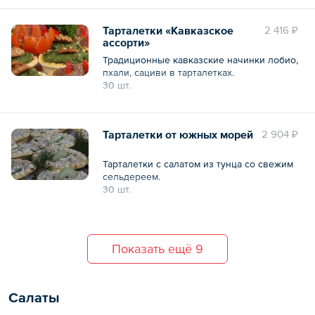
30 шт.
Тарталетки «Кавказское
2 416 ₽
ассорти»
Общий вес – 500 г
Традиционные кавказские начинки лобио,
пхали, сациви в тарталетках.
30 шт.
Общий вес – 550 г
Тарталетки от южных морей
2 904 ₽
Тарталетки с салатом из тунца со свежим
сельдереем.
30 шт.
Общий вес – 550 г
Показать ещё 9
Салаты