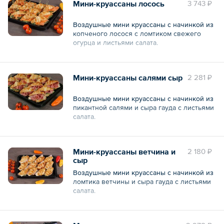
Мини-круассаны лосось
3 743 ₽
Воздушные мини круассаны с начинкой из
копченого лосося с ломтиком свежего
огурца и листьями салата.
— 15 шт.
Мини-круассаны салями сыр
2 281 ₽
Общий вес – 745 г
Воздушные мини круассаны с начинкой из
пикантной салями и сыра гауда с листьями
салата.
— 15 шт.
Мини-круассаны ветчина и
2 180 ₽
Общий вес – 795 г
сыр
Воздушные мини круассаны с начинкой из
ломтика ветчины и сыра гауда с листьями
салата.
— 15 шт.