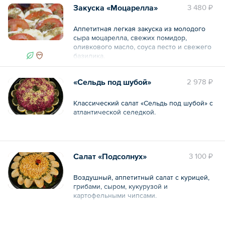
Закуска «Моцарелла»
3 480 ₽
Аппетитная легкая закуска из молодого
сыра моцарелла, свежих помидор,
оливкового масло, соуса песто и свежего
базилика.
«Сельдь под шубой»
2 978 ₽
Общий вес – 1.1 кг
Классический салат «Сельдь под шубой» с
атлантической селедкой.
Общий вес – 1.7 кг
Салат «Подсолнух»
3 100 ₽
Воздушный, аппетитный салат с курицей,
грибами, сыром, кукурузой и
картофельными чипсами.
Общий вес – 1.7 кг