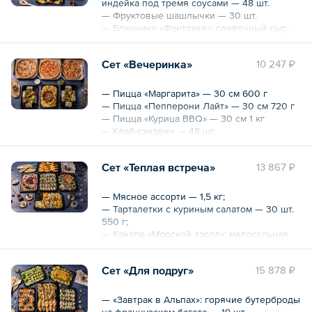
индейка под тремя соусами — 48 шт.
— Фруктовые шашлычки — 30 шт.
— Блинчики «Фантазия»: сливочный сыр,
ягоды, корица, шоколад — 30 шт.
Сет «Вечеринка»
10 247 ₽
Общий вес – 3.3 кг
— Пицца «Маргарита» — 30 см 600 г
— Пицца «Пепперони Лайт» — 30 см 720 г
— Пицца «Курица BBQ» — 30 см 1 кг
— Клаб-сэндвич — 48 шт.
— Чипсы «Начос» с овощным тартаром,
сметаной и гуакамоле — 1100 г
Сет «Теплая встреча»
13 867 ₽
Общий вес – 4570 г
— Мясное ассорти — 1,5 кг;
— Тарталетки с куриным салатом — 30 шт.
550 г;
— Канапе «Морской засол»: малосольная
семушка, красная и черная икра,
селедочка — 24 шт. 460 г;
Сет «Для подруг»
15 878 ₽
— Пирожки с капустой и яйцом — 20 шт.
840 г;
— Закуска «Карнавал»: нарезка сыров и
— «Завтрак в Альпах»: горячие бутерброды
фруктов — 1300 г.
на французском багете — 19 шт.