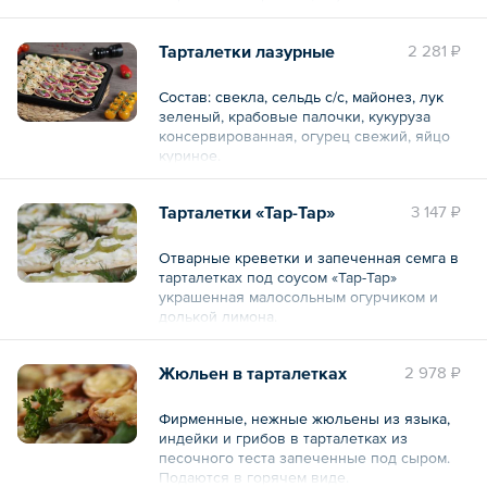
сладкий, майонез, болгарский перец,
зелень.
Тарталетки лазурные
2 281 ₽
30 шт.
Состав: свекла, сельдь с/с, майонез, лук
Общий вес – 550 г
зеленый, крабовые палочки, кукуруза
консервированная, огурец свежий, яйцо
куриное.
Общий вес – 0.6 кг
Тарталетки «Тар-Тар»
3 147 ₽
Отварные креветки и запеченная семга в
тарталетках под соусом «Тар-Тар»
украшенная малосольным огурчиком и
долькой лимона.
30 шт.
Жюльен в тарталетках
2 978 ₽
Общий вес – 550 г
Фирменные, нежные жюльены из языка,
индейки и грибов в тарталетках из
песочного теста запеченные под сыром.
Подаются в горячем виде.