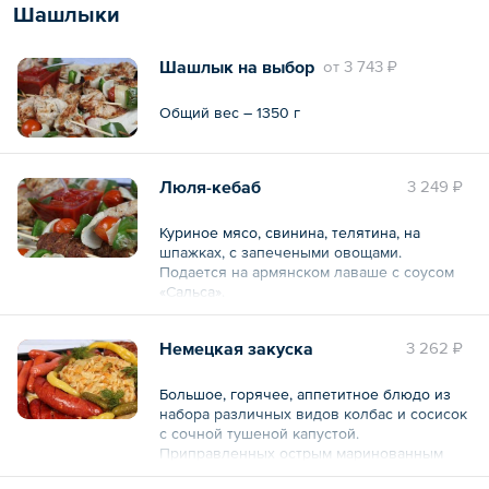
Шашлыки
Шашлык на выбор
oт
3 743 ₽
Общий вес – 1350 г
Люля-кебаб
3 249 ₽
Куриное мясо, свинина, телятина, на
шпажках, с запечеными овощами.
Подается на армянском лаваше с соусом
«Сальса».
3 вида по 4 шт.
Немецкая закуска
3 262 ₽
Общий вес – 1150 г
Большое, горячее, аппетитное блюдо из
набора различных видов колбас и сосисок
с сочной тушеной капустой.
Приправленных острым маринованным
перчиком пепперончини на армянском