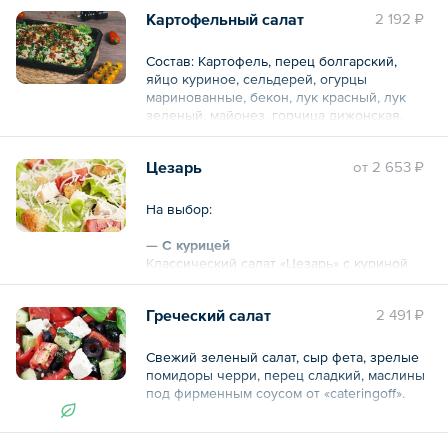
Общий вес – 1.5 кг
Картофельный салат
2 192 ₽
Состав: Картофель, перец болгарский,
яйцо куриное, сельдерей, огурцы
маринованные, бекон, лук красный, лук
зеленый, майонез, горчица дижонская,
горчица зернистая.
Цезарь
oт
2 653 ₽
Общий вес – 1.1 кг
На выбор:
— С курицей
Классический салат «Цезарь» с куриной
грудкой, зеленым салатом, помидорками
черри, сыром пармезан, гренками из
Греческий салат
2 491 ₽
французского багета и соусом с анчоусами.
— С креветками
Свежий зеленый салат, сыр фета, зрелые
помидоры черри, перец сладкий, маслины
под фирменным соусом от «cateringoff».
Общий вес – 1.1 кг
Общий вес – 1.1 кг