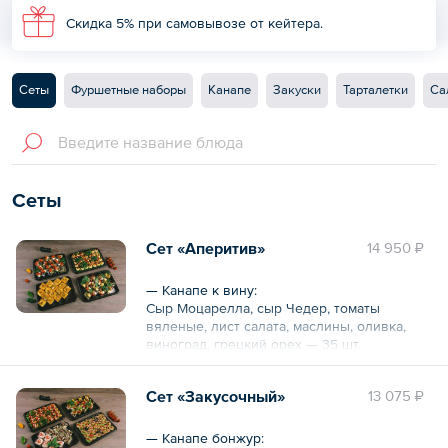
Скидка 5% при самовывозе от кейтера.
Сеты
Фуршетные наборы
Канапе
Закуски
Тарталетки
Са
Сеты
Сет «Аперитив»
14 950 ₽
— Канапе к вину:
Сыр Моцарелла, сыр Чедер, томаты
вяленые, лист салата, маслины, оливка,
виноград, грецкий орех — 35 шт.
— Веррины №9:
Соус песто, сыр моцарелла, томаты черри,
Сет «Закусочный»
13 075 ₽
базилик, лист салата — 16 шт.
— Веррины №8:
С сыром Дор-Блю и красным виноградом —
— Канапе бонжур: