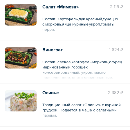
Салат «Мимоза»
2 119 ₽
Состав: Картофель,лук красный,тунец с/
с,морковь,яйца куриные,укроп,томаты
черри.
Общий вес – 1.3 кг
Винегрет
1 624 ₽
Состав: свекла,картофель,морковь,огурец
маринованный,горошек
консервированный, укроп, масло
подсолнечное, опята маринованные.
Общий вес – 1 кг
Оливье
2 382 ₽
Традиционный салат «Оливье» с куриной
грудкой. Подается в чаше с салатными
парами.