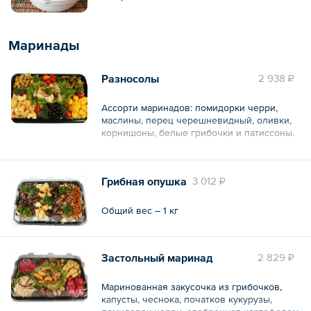
Маринады
Разносолы
2 938 ₽
Ассорти маринадов: помидорки черри,
маслины, перец черешневидный, оливки,
корнишоны, белые грибочки и патиссоны.
Общий вес – 1.6 кг
Грибная опушка
3 012 ₽
Общий вес – 1 кг
Застольный маринад
2 829 ₽
Маринованная закусочка из грибочков,
капусты, чеснока, початков кукурузы,