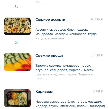
50 шт.
Общий вес – 1.1 кг
Сырное ассорти
4 305 ₽
Ассорти сыров дор-блю, чеддер,
моцарелла, маасдам, маццарела, гауда,
натура, эмменталь.
Общий вес – 1.3 кг
Свежие овощи
3 100 ₽
Тарелка свежих помидоров черри,
огурцов, сельдерея, моркови, маслин,
цветного сладкого перца. Подается с
соусом.
Карнавал
3 411 ₽
Общий вес – 1.4 кг
Нарезка сыров дор-блю, натура, маасдам,
чеддер, груши, апельсин, яблоки, виноград