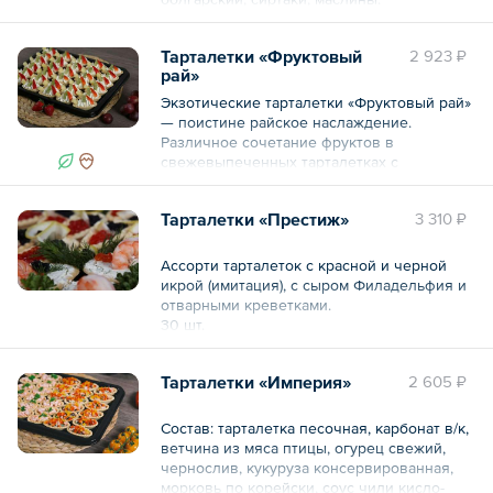
30 шт.
Тарталетки «Фруктовый
2 923 ₽
рай»
Общий вес – 560 г
Экзотические тарталетки «Фруктовый рай»
— поистине райское наслаждение.
Различное сочетание фруктов в
свежевыпеченных тарталетках с
шоколадным топпингом, тщательно
взбитыми воздушными белоснежными
Тарталетки «Престиж»
3 310 ₽
сливками. Каждое из сочетаний вкусов
очень сочное и позитивное.
Ассорти тарталеток с красной и черной
— 30 шт.
икрой (имитация), с сыром Филадельфия и
отварными креветками.
Общий вес – 850 г
30 шт.
Тарталетки «Империя»
2 605 ₽
Общий вес – 550 г
Состав: тарталетка песочная, карбонат в/к,
ветчина из мяса птицы, огурец свежий,
чернослив, кукуруза консервированная,
морковь по корейски, соус чили кисло-