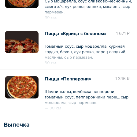
Сыр моцарелла, соус оливково-чесночный,
семга х/к, лук репка, оливки, маслины, сыр
пармезан.
30 см.
Общий вес – 1 кг
Пицца «Курица с беконом»
1 671 ₽
Томатный соус, сыр моцарелла, куриная
грудка, бекон, лук репка, перец сладкий,
маслины, сыр пармезан.
30 см.
Общий вес – 1 кг
Пицца «Пепперони»
1 346 ₽
Шампиньоны, колбаска пепперони,
томатный соус, пепперончини перец, сыр
моцарелла, сыр пармезан.
— 30 см
Общий вес – 0.9 кг
Выпечка