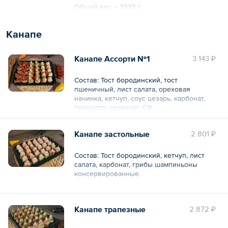
Общий вес – 3535 г
Канапе
Канапе Ассорти №1
3 143 ₽
Состав: Тост бородинский, тост
пшеничный, лист салата, ореховая
начинка, кетчуп, соус цезарь, карбонат,
прошутто, сервелат С/К.
Украшение: Оливки, маслины, томаты
Канапе застольные
2 801 ₽
черри, зелень.
— 30 шт.
Состав: Тост бородинский, кетчуп, лист
салата, карбонат, грибы шампиньоны
Общий вес – 650 г
консервированные.
Украшение: Оливки, маслины, зелень.
Канапе трапезные
2 872 ₽
— 30 шт.