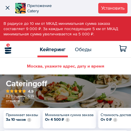
Приложение
Установить
Catery
В радиусе до 10 км от МКАД минимальная сумма заказа
составляет 9 000 ₽. За каждые последующие 5 км от МКАД
минимальная сумма увеличивается на 5 000 ₽.
Кейтеринг
Обеды
Москва, укажите адрес, дату и время
Cateringoff
4,9
828 оценок
,
539
отзывов
Принимает заказы
Минимальная сумма заказа
Стоимость доста
За 10 часов
От
4 500 ₽
От
0 ₽