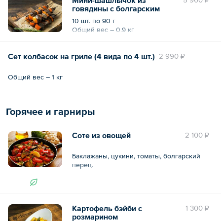
говядины с болгарским
перцем
10 шт. по 90 г
Общий вес – 0.9 кг
Сет колбасок на гриле (4 вида по 4 шт.)
2 990 ₽
Общий вес – 1 кг
Горячее и гарниры
Соте из овощей
2 100 ₽
Баклажаны, цукини, томаты, болгарский
перец.
10 шт. по 100 г
Картофель бэйби с
1 300 ₽
Общий вес – 1 кг
розмарином