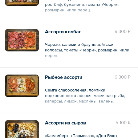
ростбиф, буженина, томаты «Черри»,
розмарин, чили перец.
Общий вес – 850 г
Ассорти колбас
5 300 ₽
Чоризо, салями и брауншвейгская
колбасы, томаты «Черри», розмарин, чили
перец.
Общий вес – 850 г
Рыбное ассорти
6 300 ₽
Семга слабосоленая, ломтики
подкопченного лосося, масляная рыба,
каперсы, лимон, маслины, зелень.
Общий вес – 850 г
Ассорти из сыров
5 100 ₽
«Камамбер», «Пармезан», «Дор Блю»,