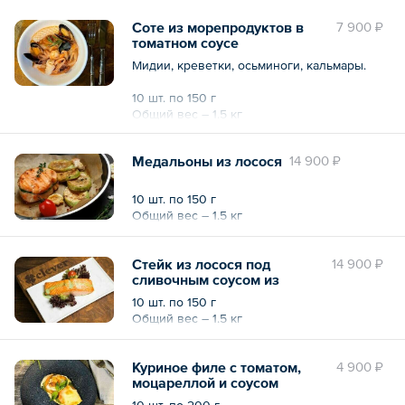
Соте из морепродуктов в
7 900 ₽
томатном соусе
Мидии, креветки, осьминоги, кальмары.
10 шт. по 150 г
Общий вес – 1.5 кг
Медальоны из лосося
14 900 ₽
10 шт. по 150 г
Общий вес – 1.5 кг
Стейк из лосося под
14 900 ₽
сливочным соусом из
шпината
10 шт. по 150 г
Общий вес – 1.5 кг
Куриное филе с томатом,
4 900 ₽
моцареллой и соусом
«Песто»
10 шт. по 200 г