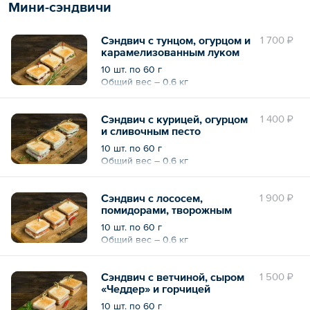
Мини-сэндвичи
Сэндвич с тунцом, огурцом и
1 700 ₽
карамелизованным луком
10 шт. по 60 г
Общий вес – 0.6 кг
Сэндвич с курицей, огурцом
1 400 ₽
и сливочным песто
10 шт. по 60 г
Общий вес – 0.6 кг
Сэндвич с лососем,
1 900 ₽
помидорами, творожным
сыром и бальзамическим
10 шт. по 60 г
кремом
Общий вес – 0.6 кг
Сэндвич с ветчиной, сыром
1 500 ₽
«Чеддер» и горчицей
10 шт. по 60 г