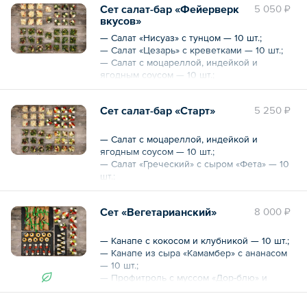
Сет салат-бар «Фейерверк
5 050 ₽
— Канапе с ростбифом на бородинском
вкусов»
хлебе — 10 шт.
— Салат «Нисуаз» с тунцом — 10 шт.;
— Салат «Цезарь» с креветками — 10 шт.;
Общий вес – 1.2 кг
— Салат с моцареллой, индейкой и
ягодным соусом — 10 шт.;
— Салат овощной с авокадо — 10 шт.
Сет салат-бар «Старт»
5 250 ₽
Общий вес – 1320 г
— Салат с моцареллой, индейкой и
ягодным соусом — 10 шт.;
— Салат «Греческий» с сыром «Фета» — 10
шт.;
— Салат с креветками, вялеными томатами,
моцареллой и миндалем — 10 шт.;
Сет «Вегетарианский»
8 000 ₽
— Салат «Цезарь» с курицей — 10 шт.
Общий вес – 1220 г
— Канапе с кокосом и клубникой — 10 шт.;
— Канапе из сыра «Камамбер» с ананасом
— 10 шт.;
— Профитроль с муссом «Дор-блю» и
голубикой — 10 шт.;
— Салат «Греческий» с сыром «Фета» — 10