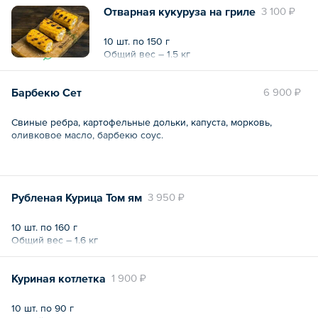
Отварная кукуруза на гриле
3 100 ₽
10 шт. по 150 г
Общий вес – 1.5 кг
Барбекю Сет
6 900 ₽
Свиные ребра, картофельные дольки, капуста, морковь,
оливковое масло, барбекю соус.
10 шт. по 220 г
Рубленая Курица Том ям
3 950 ₽
Общий вес – 2.2 кг
10 шт. по 160 г
Общий вес – 1.6 кг
Куриная котлетка
1 900 ₽
10 шт. по 90 г