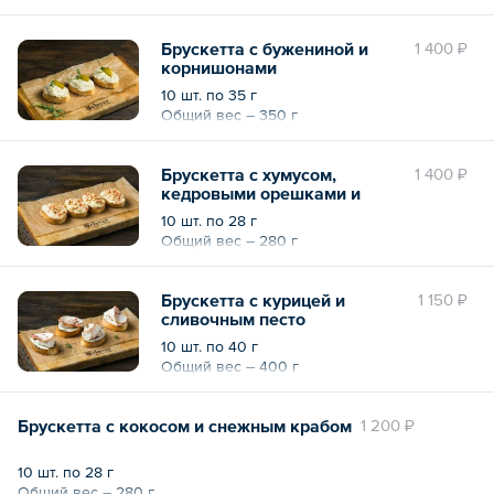
Брускетта с бужениной и
1 400 ₽
корнишонами
10 шт. по 35 г
Общий вес – 350 г
Брускетта с хумусом,
1 400 ₽
кедровыми орешками и
паприкой
10 шт. по 28 г
Общий вес – 280 г
Брускетта с курицей и
1 150 ₽
сливочным песто
10 шт. по 40 г
Общий вес – 400 г
Брускетта с кокосом и снежным крабом
1 200 ₽
10 шт. по 28 г
Общий вес – 280 г