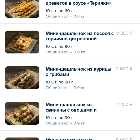
креветок в соусе «Терияки»
10 шт. по 60 г
Общий вес – 0.6 кг
Мини-шашлычок из лосося с
8 350 ₽
горчично-цитроновой
корочкой и ароматным
10 шт. по 90 г
маслом
Общий вес – 0.9 кг
Мини-шашлычок из курицы
2 600 ₽
с грибами
10 шт. по 90 г
Общий вес – 0.9 кг
Мини-шашлычок из
2 400 ₽
свинины с овощами и
соусом «Барбекю»
10 шт. по 90 г
Общий вес – 0.9 кг
Мини-шашлычок из
5 900 ₽