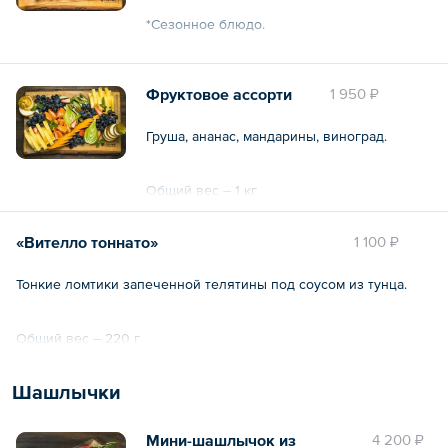
*Сезонное блюдо.
Общий вес – 850 г
Фруктовое ассорти
1 950 ₽
Груша, ананас, мандарины, виноград.
Общий вес – 1 кг
«Вителло тоннато»
1 100 ₽
Тонкие ломтики запеченной телятины под соусом из тунца.
Общий вес – 220 г
Шашлычки
Мини-шашлычок из
4 200 ₽