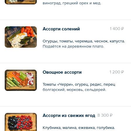
виноград, грецкий орех и мед.
Общий вес – 850 г
Ассорти солений
1 400 ₽
Огурцы, томаты, черемша, чеснок, капуста.
Подаётся на деревянном плато.
Общий вес – 850 г
Овощное ассорти
1 200 ₽
Томаты «Черри», огурец, редис, перец
болгарский, морковь, сельдерей.
Общий вес – 850 г
Ассорти из свежих ягод
8 300 ₽
Клубника, малина, ежевика, голубика.