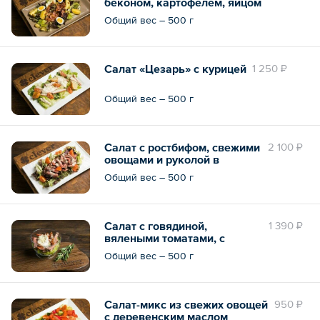
беконом, картофелем, яйцом
и маринованными
Общий вес – 500 г
огурчиками и соусом из
тыквенного масла и горчицы
Салат «Цезарь» с курицей
1 250 ₽
Общий вес – 500 г
Салат с ростбифом, свежими
2 100 ₽
овощами и руколой в
ореховой заправке
Общий вес – 500 г
Салат с говядиной,
1 390 ₽
вялеными томатами, с
соусом «Вителло» и
Общий вес – 500 г
пармезаном
Салат-микс из свежих овощей
950 ₽
с деревенским маслом