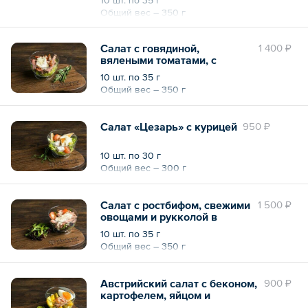
Общий вес – 350 г
Салат с говядиной,
1 400 ₽
вялеными томатами, с
соусом «Вителло» и
10 шт. по 35 г
пармезаном
Общий вес – 350 г
Салат «Цезарь» с курицей
950 ₽
10 шт. по 30 г
Общий вес – 300 г
Салат с ростбифом, свежими
1 500 ₽
овощами и рукколой в
ореховой заправке
10 шт. по 35 г
Общий вес – 350 г
Австрийский салат с беконом,
900 ₽
картофелем, яйцом и
маринованными огурчиками и