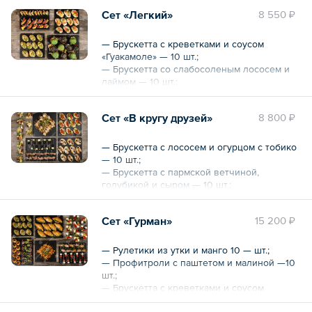
Сет «Легкий»
8 550 ₽
— Брускетта с креветками и соусом
«Гуакамоле» — 10 шт.;
— Брускетта со слабосоленым лососем и
лаймом — 10 шт.;
— Канапе с апельсином и салями — 10 шт.;
— Канапе из креветки и ананаса — 10 шт.;
Сет «В кругу друзей»
8 800 ₽
— Мини-бургер с куриной котлетой — 10
шт.
— Брускетта с лососем и огурцом с тобико
Общий вес – 2050 г
— 10 шт.;
— Брускетта с пармской ветчиной,
голубикой и сыром — 10 шт.;
— Канапе с Дор блю и виноградом — 10
шт.;
Сет «Гурман»
15 200 ₽
— Канапе с пармой и голубикой — 10 шт.;
— Салат с креветками, вялеными томатами,
моцареллой и миндалем — 10 шт.;
— Рулетики из утки и манго 10 — шт.;
— Мини-шашлычок из курицы с грибами —
— Профитроли с паштетом и малиной —10
10 шт.
шт.;
— Брускетта с креветками и соусом
Общий вес – 2150 г
«Гуакамоле» — 10 шт.;