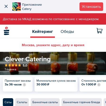
Приложение
Установить
Catery
Доставка за МКАД возможна по согласованию с менеджером.
Кейтеринг
Обеды
Москва, укажите адрес, дату и время
Clever Catering
5,0
1 оценка
Принимает заказы
Минимальная сумма заказа
Стоимость доста
За 36 часов
30 000 ₽
От
1 000 ₽
Сеты
Салаты
Банкетные салаты
Банкетные горячие блюда