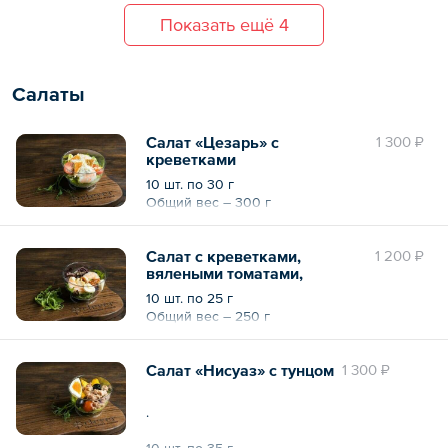
шт.;
Показать ещё 4
— Ролл с авокадо и овощами песто — 10
шт.;
Общий вес – 2250 г
Салаты
Салат «Цезарь» с
1 300 ₽
креветками
10 шт. по 30 г
Общий вес – 300 г
Салат с креветками,
1 200 ₽
вялеными томатами,
моцареллой и миндалем
10 шт. по 25 г
Общий вес – 250 г
Салат «Нисуаз» с тунцом
1 300 ₽
.
10 шт. по 35 г