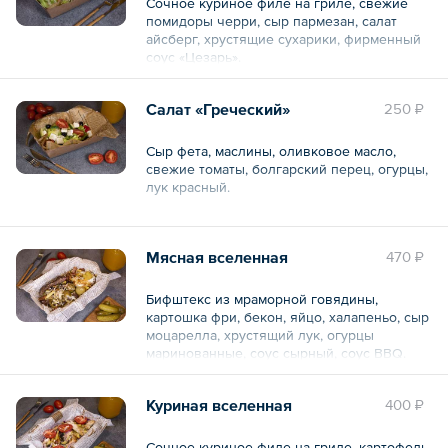
Сочное куриное филе на гриле, свежие
помидоры черри, сыр пармезан, салат
айсберг, хрустящие сухарики, фирменный
соус «Цезарь».
Общий вес – 250 г
Салат «Греческий»
250 ₽
Сыр фета, маслины, оливковое масло,
свежие томаты, болгарский перец, огурцы,
лук красный.
Общий вес – 280 г
Мясная вселенная
470 ₽
Бифштекс из мраморной говядины,
картошка фри, бекон, яйцо, халапеньо, сыр
моцарелла, хрустящий лук, огурцы
маринованные, соус сырный, соус BBQ.
Общий вес – 400 г
Куриная вселенная
400 ₽
Сочное куриное филе на гриле, картофель