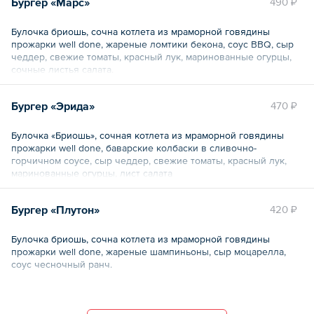
Бургер «Марс»
490 ₽
Булочка бриошь, сочна котлета из мраморной говядины
прожарки well done, жареные ломтики бекона, соус BBQ, сыр
чеддер, свежие томаты, красный лук, маринованные огурцы,
сочные листья салата.
Общий вес – 340 г
Бургер «Эрида»
470 ₽
Булочка «Бриошь», cочная котлета из мраморной говядины
прожарки well done, баварские колбаски в сливочно-
горчичном соусе, сыр чеддер, свежие томаты, красный лук,
маринованные огурцы, лист салата
Общий вес – 350 г
Бургер «Плутон»
420 ₽
Булочка бриошь, сочна котлета из мраморной говядины
прожарки well done, жареные шампиньоны, сыр моцарелла,
соус чесночный ранч.
Общий вес – 310 г