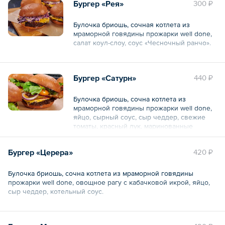
Бургер «Рея»
300 ₽
Булочка бриошь, сочная котлета из
мраморной говядины прожарки well done,
салат коул-слоу, соус «Чесночный ранчо».
Общий вес – 320 г
Бургер «Сатурн»
440 ₽
Булочка бриошь, сочна котлета из
мраморной говядины прожарки well done,
яйцо, сырный соус, сыр чеддер, свежие
томаты, красный лук, маринованные
огурцы, сочные листья салата.
Бургер «Церера»
420 ₽
Общий вес – 320 г
Булочка бриошь, сочна котлета из мраморной говядины
прожарки well done, овощное рагу с кабачковой икрой, яйцо,
сыр чеддер, котельный соус.
Общий вес – 270 г