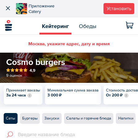
Приложение
Установить
Catery
Кейтеринг
Обеды
Москва, укажите адрес, дату и время
Cosmo burgers
4,9
9 оценок
Принимает заказы
Минимальная сумма заказа
Стоимость доста
За 24 часа
3 000 ₽
От
200 ₽
Сеты
Бургеры
Закуски
Салаты и горячие блюда
Напитки