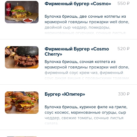
Общий вес – 3760 г
Фирменный бургер «Cosmo»
550 ₽
Общий вес – 290 г
Булочка бриошь, две сочные котлеты из
мраморной говядины прожарки well done,
двойной сыр чеддер, помидоры,
маринованные огурчики, сочные листья
салата и все это заправлено фирменным
сырным соусом Чеддер.
Фирменный Бургер «Cosmo
520 ₽
Cherry»
Общий вес – 520 г
Булочка бриошь, сочная котлета из
мраморной говядины прожарки well done,
фирменный соус крем чиз, фирменный
соус дикая вишня с прованскими травами,
сыр чеддер, бекон.
Бургер «Юпитер»
330 ₽
Общий вес – 420 г
Булочка бриошь, куриное филе на гриле,
соус космос, маринованные огурцы, сыр
чеддер, свежие томаты, сочные листья
салата.
Общий вес – 300 г