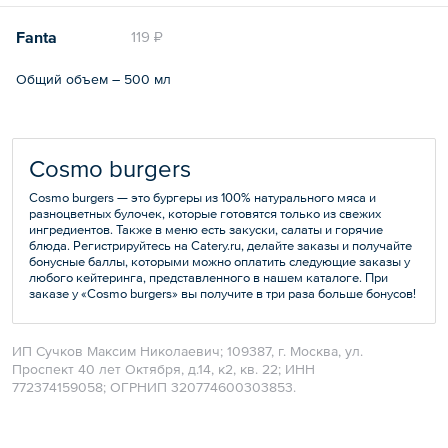
Fanta
119 ₽
Общий объем – 500 мл
Cosmo burgers
Cosmo burgers — это бургеры из 100% натурального мяса и
разноцветных булочек, которые готовятся только из свежих
ингредиентов. Также в меню есть закуски, салаты и горячие
блюда. Регистрируйтесь на Catery.ru, делайте заказы и получайте
бонусные баллы, которыми можно оплатить следующие заказы у
любого кейтеринга, представленного в нашем каталоге. При
заказе у «Cosmo burgers» вы получите в три раза больше бонусов!
ИП Сучков Максим Николаевич; 109387, г. Москва, ул.
Проспект 40 лет Октября, д.14, к2, кв. 22; ИНН
772374159058; ОГРНИП 320774600303853.