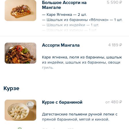
Большое Ассорти на
5 590 ₽
Мангале
— Каре Ягненка — 2 шт.
— Шашлык из баранины «Яблочко» — 1 шт.
— Шашлык из индейки — 1 шт.
— Шашлык из курицы — 1 шт.
— Овощи гриль — 2 порции
— Соус — 4 шт.
Ассорти Мангала
4 189 ₽
Общий вес – 1915 г
Каре ягненка, люля из баранины, шашлык
из индейки, шашлык из баранины, овощи
гриль.
Общий вес – 1 кг
Курзе
Курзе с бараниной
oт
480 ₽
Дагестанские пельмени ручной лепки с
пряной бараниной, мятой и кинзой.