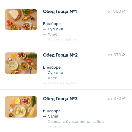
Дополнительно можно выбрать хлеб, соус
Обед Горца №1
oт
550 ₽
и компот.
Общий вес – 320 г
В наборе:
— Суп дня
— Хлеб
— Чуду на выбор
— Компот
Обед Горца №2
oт
670 ₽
Дополнительно салат и трубочки с
грецким орехом.
В наборе:
Общий вес – 0.9 кг
— Суп дня
— Хлеб
— Курзе на выбор
— Компот
Обед Горца №3
oт
870 ₽
Дополнительно салат и трубочки с
грецким орехом.
В наборе:
Общий вес – 955 г
— Салат
— Хинкал с бульоном на выбор
— Компот