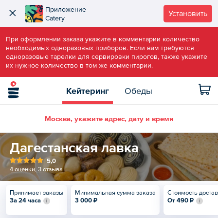
Приложение
Установить
Catery
При оформлении заказа укажите в комментарии количество
необходимых одноразовых приборов. Если вам требуются
одноразовые тарелки для сервировки пирогов, также укажите
их нужное количество в том же комментарии.
Кейтеринг
Обеды
Москва, укажите адрес, дату и время
Дагестанская лавка
5,0
4 оценки
,
3 отзыва
Принимает заказы
Минимальная сумма заказа
Стоимость доста
За 24 часа
3 000 ₽
От
490 ₽