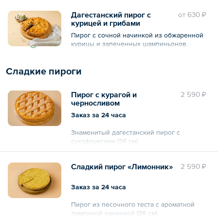
Дагестанский пирог с
oт
630 ₽
курицей и грибами
Пирог с сочной начинкой из обжаренной
курицы и запеченных шампиньонов.
Сладкие пироги
Пирог с курагой и
2 590 ₽
черносливом
Заказ за 24 часа
Знаменитый дагестанский пирог с
сухофруктами (26 см).
Общий вес – 1360 г
Сладкий пирог «Лимонник»
2 590 ₽
Заказ за 24 часа
Пирог из песочного теста с ароматной
лимонной начинкой (26 см).