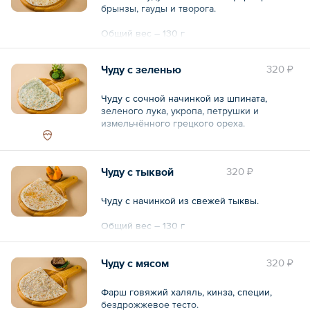
брынзы, гауды и творога.
Общий вес – 130 г
Чуду с зеленью
320 ₽
Чуду с сочной начинкой из шпината,
зеленого лука, укропа, петрушки и
измельчённого грецкого ореха.
Общий вес – 130 г
Чуду с тыквой
320 ₽
Чуду с начинкой из свежей тыквы.
Общий вес – 130 г
Чуду с мясом
320 ₽
Фарш говяжий халяль, кинза, специи,
бездрожжевое тесто.