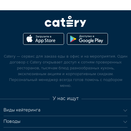
Catery — сервис для заказа еды в офис и на мероприятия. Один
договор с Catery открывает доступ к сотням проверенных
ресторанов, тысячам блюд разнообразных кухонь,
эксклюзивным акциям и корпоративным скидкам.
Персональный менеджер всегда готов помочь с подбором
меню.
У нас ищут
Виды кейтеринга
Поводы