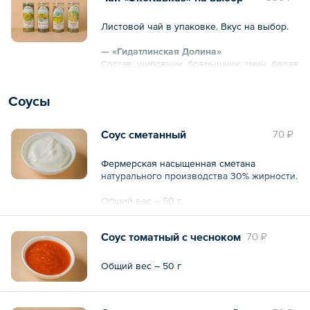
Листовой чай в упаковке. Вкус на выбор.
— «Гидатлинская Долина»
Состав: шиповник, боярышник, тмин, белая
мята, зверобой.
Соусы
— «Порт-Петровск»
Состав: чай черный байховый высший
сорт, чабрец (листья, цветы), плоды
Соус сметанный
70 ₽
горного шиповника.
— «Хочбар»
Фермерская насыщенная сметана
Состав: чай черный байховый высший
натурального производства 30% жирности.
сорт, зверобой (цветы), черный тмин,
горный тмин.
Общий вес – 50 г
Соус томатный с чесноком
70 ₽
Общий вес – 50 г