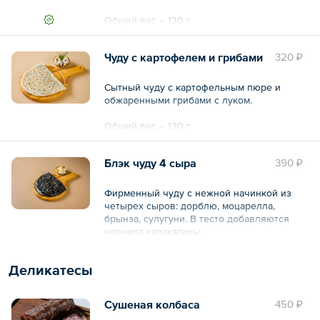
Общий вес – 130 г
Чуду с картофелем и грибами
320 ₽
Сытный чуду с картофельным пюре и
обжаренными грибами с луком.
Общий вес – 130 г
Блэк чуду 4 сыра
390 ₽
Фирменный чуду с нежной начинкой из
четырех сыров: дорблю, моцарелла,
брынза, сулугуни. В тесто добавляются
чернила каракатицы.
Общий вес – 130 г
Деликатесы
Сушеная колбаса
450 ₽