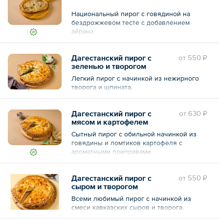
Национальный пирог с говядиной на
бездрожжевом тесте с добавлением
айрана.
Дагестанский пирог с
oт
550 ₽
зеленью и творогом
Легкий пирог с начинкой из нежирного
творога и шпината.
Дагестанский пирог с
oт
630 ₽
мясом и картофелем
Сытный пирог с обильной начинкой из
говядины и ломтиков картофеля с
ароматными приправами.
Дагестанский пирог с
oт
550 ₽
сыром и творогом
Всеми любимый пирог с начинкой из
смеси кавказских сыров и творога.