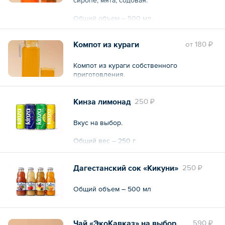
Шоколадный батончик с абрикосовой
Общий объем – 500 мл
косточкой. Состав: паста из ядер
абрикосовой косточки, сахар, сухое
молоко, какао тертое, какао масло,
Компот из кураги
oт
180 ₽
натуральный ванилин. ГОСТ 31721-2012.
Компот из кураги собственного
Общий вес – 30 г
приготовления.
Кинза лимонад
250 ₽
Вкус на выбор.
Общий вес – 250 г
Дагестанский сок «Кикуни»
250 ₽
Общий объем – 500 мл
Чай «ЭкоКавказ» на выбор
590 ₽