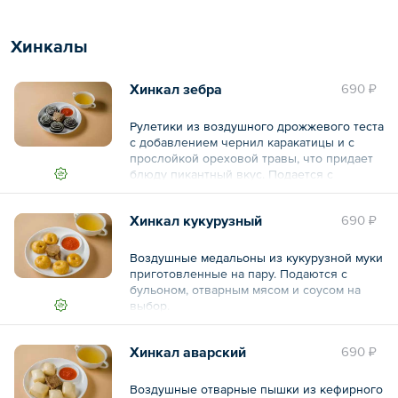
Общий вес – 185 г
Хинкалы
Хинкал зебра
690 ₽
Рулетики из воздушного дрожжевого теста
с добавлением чернил каракатицы и с
прослойкой ореховой травы, что придает
блюду пикантный вкус. Подается с
бульоном, отварным мясом и соусом на
выбор.
Хинкал кукурузный
690 ₽
Общий вес – 570 г
Воздушные медальоны из кукурузной муки
приготовленные на пару. Подаются с
бульоном, отварным мясом и соусом на
выбор.
Общий вес – 570 г
Хинкал аварский
690 ₽
Воздушные отварные пышки из кефирного