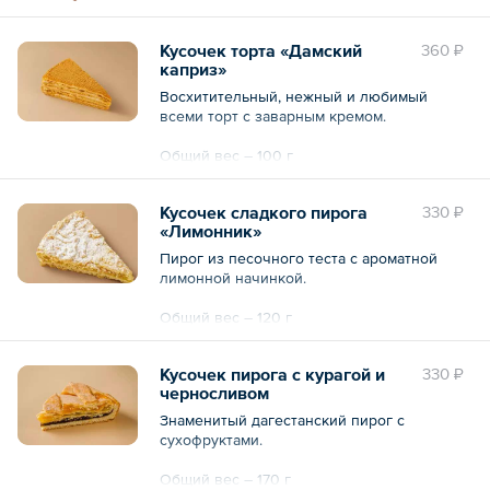
Общий вес – 36 г
Кусочек торта «Дамский
360 ₽
каприз»
Восхитительный, нежный и любимый
всеми торт с заварным кремом.
Общий вес – 100 г
Кусочек сладкого пирога
330 ₽
«Лимонник»
Пирог из песочного теста с ароматной
лимонной начинкой.
Общий вес – 120 г
Кусочек пирога с курагой и
330 ₽
черносливом
Знаменитый дагестанский пирог с
сухофруктами.
Общий вес – 170 г