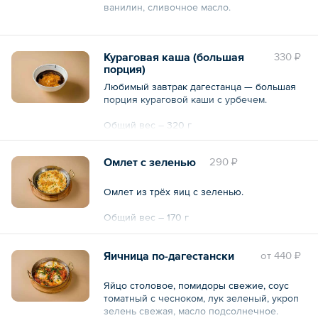
ванилин, сливочное масло.
Подается с соусом из льняного урбеча, с
ягодным соусом собственного
Кураговая каша (большая
330 ₽
приготовления и сметаной. Украшена
порция)
свежей мятой и присыпана сахарной
пудрой.
Любимый завтрак дагестанца — большая
порция кураговой каши с урбечем.
Общий вес – 200 г
Общий вес – 320 г
Омлет с зеленью
290 ₽
Омлет из трёх яиц с зеленью.
Общий вес – 170 г
Яичница по-дагестански
oт
440 ₽
Яйцо столовое, помидоры свежие, соус
томатный с чесноком, лук зеленый, укроп
зелень свежая, масло подсолнечное.