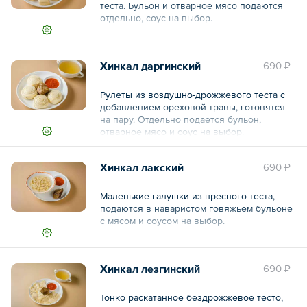
теста. Бульон и отварное мясо подаются
отдельно, соус на выбор.
Общий вес – 570 г
Хинкал даргинский
690 ₽
Рулеты из воздушно-дрожжевого теста с
добавлением ореховой травы, готовятся
на пару. Отдельно подается бульон,
отварное мясо и соус на выбор.
Общий вес – 570 г
Хинкал лакский
690 ₽
Маленькие галушки из пресного теста,
подаются в наваристом говяжьем бульоне
с мясом и соусом на выбор.
Общий вес – 550 г
Хинкал лезгинский
690 ₽
Тонко раскатанное бездрожжевое тесто,