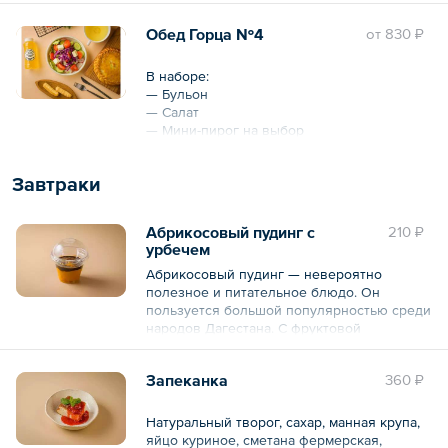
Также можно добавить к обеду кураговую
Обед Горца №4
oт
830 ₽
кашу.
Общий вес – 1075 г
В наборе:
— Бульон
— Салат
— Мини-пирог на выбор
— Компот
Завтраки
Дополнительно трубочки с грецким
орехом.
Абрикосовый пудинг с
210 ₽
Общий вес – 1 кг
урбечем
Абрикосовый пудинг — невероятно
полезное и питательное блюдо. Он
пользуется большой популярностью среди
народов Дагестана. С фруктовой
сладостью — кислинкой и богатым вкусом
сушёных абрикосов. Урбеч с медом
Запеканка
360 ₽
добавляет ореховой вяжущей терпкости и
волокнистости.
Натуральный творог, сахар, манная крупа,
Общий вес – 160 г
яйцо куриное, сметана фермерская,