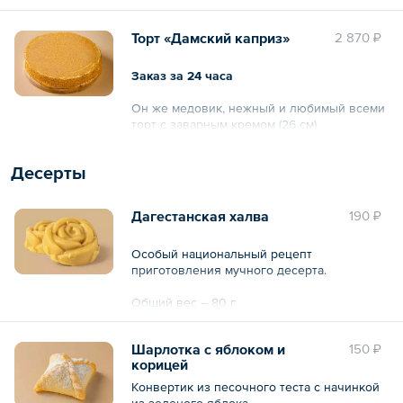
Общий вес – 960 г
Торт «Дамский каприз»
2 870 ₽
Заказ за 24 часа
Он же медовик, нежный и любимый всеми
торт с заварным кремом (26 см).
Общий вес – 1 кг
Десерты
Дагестанская халва
190 ₽
Особый национальный рецепт
приготовления мучного десерта.
Общий вес – 80 г
Шарлотка с яблоком и
150 ₽
корицей
Конвертик из песочного теста с начинкой
из зеленого яблока.