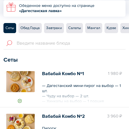
Обеденное меню доступно на странице
«Дагестанская лавка»
Сеты
Обед Горца
Завтраки
Салаты
Мангал
Курзе
Хин
Сеты
Вабабай Комбо №1
1 980 ₽
— Дагестанский мини-пирог на выбор — 1
шт.
— Чуду на выбор — 2 шт.
— Хинкалы на выбор — 1 порция
— Курзе на выбор — 1 порция
— Соус на выбор — 2 шт.
Вабабай Комбо №2
3 960 ₽
Небольшой сет национальной
дагестанской кухни отлично подойдет для
Пироги: