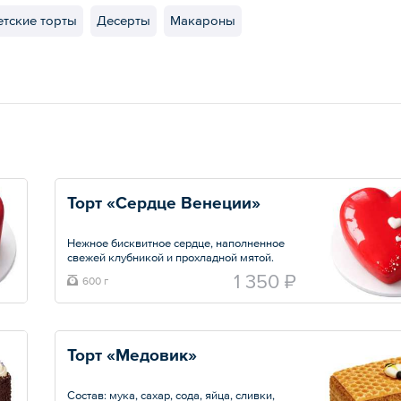
етские торты
Десерты
Макароны
Торт «Сердце Венеции»
Нежное бисквитное сердце, наполненное
свежей клубникой и прохладной мятой.
Идеальный баланс сладости и свежести
1 350 ₽
600 г
для того, чтобы сказать «люблю» или
устроить незабываемый десертный вечер.
Торт, который пленит с первого взгляда и
кусочка.
Торт «Медовик»
Состав: сливки 33%, клубничное пюре,
мята свежая, пектин, бельгийский
шоколад.
Состав: мука, сахар, сода, яйца, сливки,