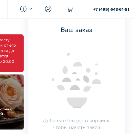
+7 (495) 648-61-51
Ваш заказ
месту
и от его
ется до
ается
о 20:00.
оставки
00
0
Добавьте блюдо в корзину,
чтобы начать заказ