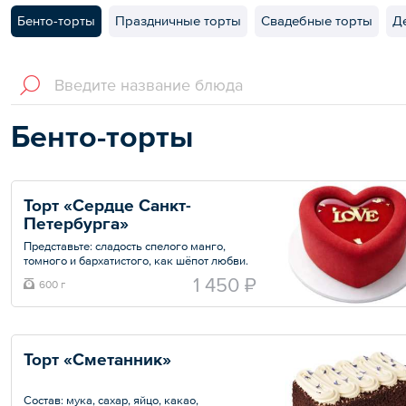
Бенто-торты
Праздничные торты
Свадебные торты
Д
Бенто-торты
Торт «Сердце Санкт-
Петербурга»
Представьте: сладость спелого манго,
томного и бархатистого, как шёпот любви.
И мгновенная, бодрящая искорка
1 450 ₽
600 г
маракуйи — как внезапное признание, от
которого замирает сердце. Вместе они
создают гармонию, похожую на идеальный
танец: плавный и страстный одновременно.
Торт «Сметанник»
Состав: сливки 33%, манго пюре, маракуйя
пюре, пектин, бельгийский шоколад.
Состав: мука, сахар, яйцо, какао,
Общий вес – 0.6 кг