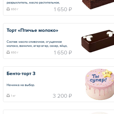
разрыхлитель, масло растительное,
сметана, сливки, ванилин, творожный сыр.
1 650 ₽
650 г
Общий вес – 650 г
Торт «Птичье молоко»
Состав: масло сливочное, сгущенное
молоко, ванилин, агар-агар, сахар, яйцо,
мука, ванилин.
1 650 ₽
650 г
Общий вес – 650 г
Бенто-торт 3
Начинка на выбор.
Варианты начинки:
3 200 ₽
1 кг
— Киевский (орехи, шоколадный крем,
фундук, кешью);
— Медовик (мед, сметана);
— Клубника-шоколад (клубника, белый
шоколад, крем-чиз);