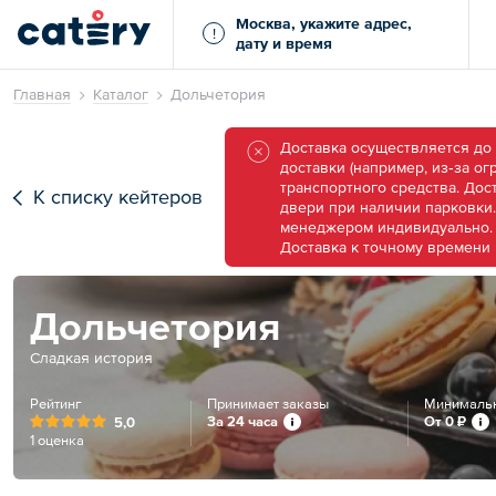
Москва, укажите адрес,
!
дату и время
Главная
Каталог
Дольчетория
Доставка осуществляется до 
доставки (например, из‑за ог
транспортного средства. Дос
К списку кейтеров
двери при наличии парковки.
менеджером индивидуально. З
Доставка к точному времени 
Дольчетория
Сладкая история
Рейтинг
Принимает заказы
Минимальн
За 24 часа
От
0 ₽
5,0
1 оценка