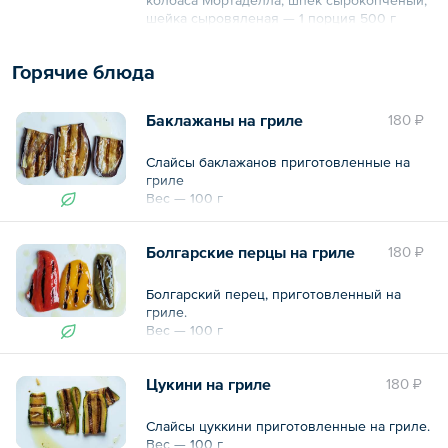
шейка сыровяленая — 1 порция 500 г
— Ассорти Итальянских сыров: Горгонзола,
Фета сыр из козьего молока, Силано
Горячие блюда
бьянко, Качотта с перцем, Сыр Петит
премьер, Хард экстра выдержка — 1
порция 700 г
Баклажаны на гриле
180 ₽
— Канапе Вителло тонато — 5 шт. по 34 г
— Канапе Капрезе — 5 шт. по 22 г
Слайсы баклажанов приготовленные на
Общий вес – 1480 г
гриле
Вес — 100 г
Болгарские перцы на гриле
180 ₽
Болгарский перец, приготовленный на
гриле.
Вес — 100 г
Цукини на гриле
180 ₽
Слайсы цуккини приготовленные на гриле.
Вес — 100 г