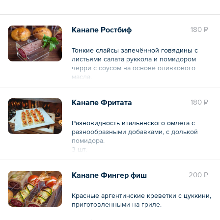
Общий вес – 34 г
Канапе Ростбиф
180 ₽
Тонкие слайсы запечённой говядины с
листьями салата руккола и помидором
черри с соусом на основе оливкового
масла.
Общий вес – 25 г
Канапе Фритата
180 ₽
Разновидность итальянского омлета с
разнообразными добавками, с долькой
помидора.
3 шт.
Общий вес – 105 г
Канапе Фингер фиш
200 ₽
Красные аргентинские креветки с цуккини,
приготовленными на гриле.