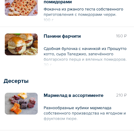
помидорами
Фокачча из ржаного теста собственного
приготовления с помидорами черри.
100 г
Панини фарчити
160 ₽
Сдобная булочка с начинкой из Прошутто
котто, сыра Таледжио, запечённого
болгарского перца и вяленых помидоров.
30 г
Общий вес – 30 г
Десерты
Мармелад в ассортименте
210 ₽
Разнообразные кубики мармелада
собственного производства на ягодном и
фруктовом пюре.
Общий вес – 100 г