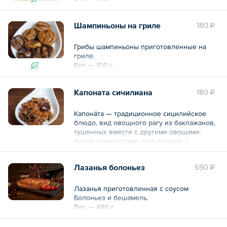
Шампиньоны на гриле
180 ₽
Грибы шампиньоны приготовленные на
гриле.
Вес — 100 г
Капоната сичилиана
180 ₽
Капона́та — традиционное сицилийское
блюдо, вид овощного рагу из баклажанов,
тушенных вместе с другими овощами:
луком, помидорами, сельдереем, с
добавлением оливок и каперсов и
миндальных лепестков.
Лазанья болоньез
590 ₽
Вес — 100 г
Лазанья приготовленная с соусом
Болоньез и бешамель.
Вес — 480 г