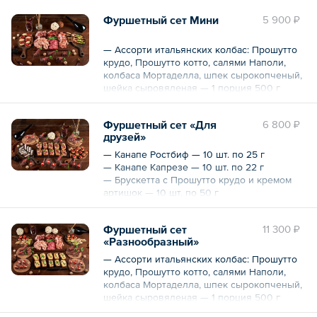
Фуршетный сет Мини
5 900 ₽
— Ассорти итальянских колбас: Прошутто
крудо, Прошутто котто, салями Наполи,
колбаса Мортаделла, шпек сырокопченый,
шейка сыровяленая — 1 порция 500 г
— Канапе Ростбиф — 5 шт. по 25 г
— Канапе Фингер фиш — 5 шт. по 25 г
Фуршетный сет «Для
6 800 ₽
— Брускетта с помидорами — 5 шт. по 30 г
друзей»
— Брускетта с артишоками — 5 шт. по 20 г
— Канапе Ростбиф — 10 шт. по 25 г
Общий вес – 1 кг
— Канапе Капрезе — 10 шт. по 22 г
— Брускетта с Прошутто крудо и кремом
артишок — 10 шт. по 50 г
— Сицилийская канноли мини — 10 шт. по
20 г
Фуршетный сет
11 300 ₽
— Корзиночка клубничная мини — 10 шт.
«Разнообразный»
по 20 г
— Ассорти итальянских колбас: Прошутто
Общий вес – 1370 г
крудо, Прошутто котто, салями Наполи,
колбаса Мортаделла, шпек сырокопченый,
шейка сыровяленая — 1 порция 500 г
— Брускетта с теплой Моцареллой и