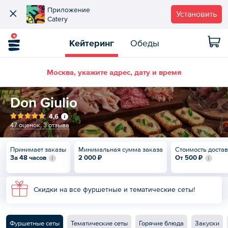
Приложение
Установить
Catery
Кейтеринг
Обеды
Москва, укажите адрес, дату и время
Don Giulio
4,6
47 оценок
,
3 отзыва
Принимает заказы
Минимальная сумма заказа
Стоимость доста
За 48 часов
2 000 ₽
От
500 ₽
Скидки на все фуршетные и тематические сеты!
Фуршетные сеты
Тематические сеты
Горячие блюда
Закуски