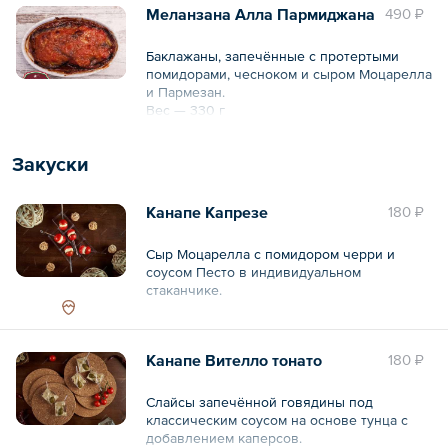
Меланзана Алла Пармиджана
490 ₽
Баклажаны, запечённые с протертыми
помидорами, чесноком и сыром Моцарелла
и Пармезан.
Вес — 330 г
Закуски
Канапе Капрезе
180 ₽
Сыр Моцарелла с помидором черри и
соусом Песто в индивидуальном
стаканчике.
Общий вес – 22 г
Канапе Вителло тонато
180 ₽
Слайсы запечённой говядины под
классическим соусом на основе тунца с
добавлением каперсов.