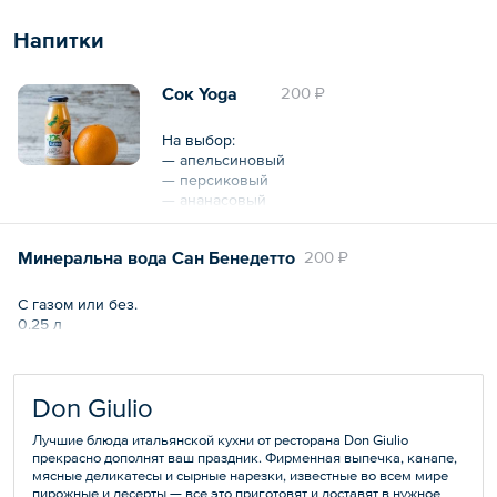
Напитки
Сок Yoga
200 ₽
На выбор:
— апельсиновый
— персиковый
— ананасовый
— томатный
— яблочный
Минеральна вода Сан Бенедетто
200 ₽
Общий объем – 200 мл
С газом или без.
0.25 л
Don Giulio
Лучшие блюда итальянской кухни от ресторана Don Giulio
прекрасно дополнят ваш праздник. Фирменная выпечка, канапе,
мясные деликатесы и сырные нарезки, известные во всем мире
пирожные и десерты — все это приготовят и доставят в нужное