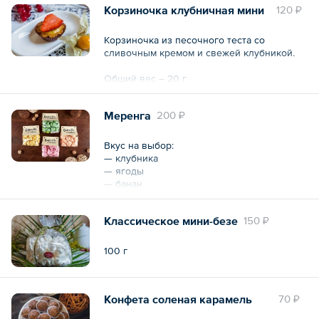
Корзиночка клубничная мини
120 ₽
Корзиночка из песочного теста со
сливочным кремом и свежей клубникой.
Общий вес – 20 г
Меренга
200 ₽
Вкус на выбор:
— клубника
— ягоды
— банан
— капучино
Классическое мини-безе
150 ₽
Общий вес – 100 г
100 г
Конфета соленая карамель
70 ₽