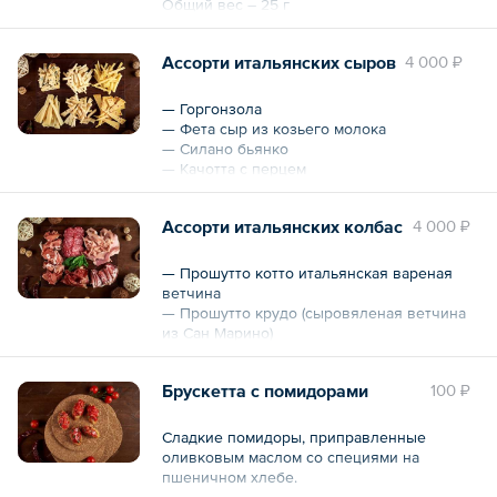
Общий вес – 25 г
Ассорти итальянских сыров
4 000 ₽
— Горгонзола
— Фета сыр из козьего молока
— Силано бьянко
— Качотта с перцем
— Сыр Петит премьер
— Хард экстра выдержка
Ассорти итальянских колбас
4 000 ₽
Общий вес – 0.7 кг
— Прошутто котто итальянская вареная
ветчина
— Прошутто крудо (сыровяленая ветчина
из Сан Марино)
— Коппа сыровяленая свиная шейка
— Салями наполи пиканте
Брускетта с помидорами
100 ₽
— Салями наполи
— Cыровяленая колбаса Строльгино ди
кулателло
Сладкие помидоры, приправленные
оливковым маслом со специями на
Общий вес – 500 г
пшеничном хлебе.