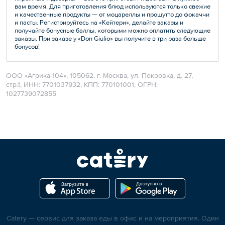
вам время. Для приготовления блюд используются только свежие
и качественные продукты — от моцареллы и прошутто до фокаччи
и пасты. Регистрируйтесь на «Кейтери», делайте заказы и
получайте бонусные баллы, которыми можно оплатить следующие
заказы. При заказе у «Don Giulio» вы получите в три раза больше
бонусов!
ООО «Агрика-104», 105062, г. Москва, ул. Покровка, д. 27,
стр.1, ИНН: 7701037932, КПП: 770101001, ОГРН:
1027739072855
Catery — сервис для заказа еды в офис и на мероприятия. Один