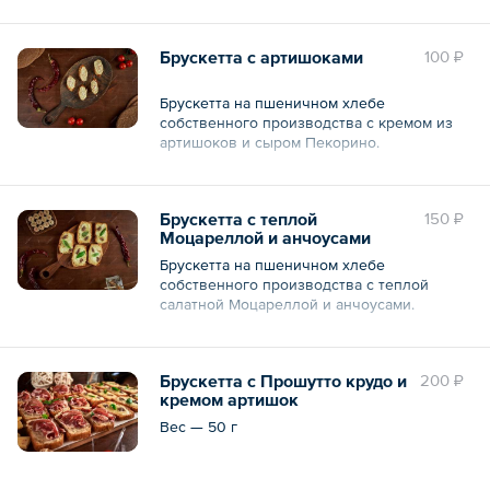
Общий вес – 30 г
Брускетта с артишоками
100 ₽
Брускетта на пшеничном хлебе
собственного производства с кремом из
артишоков и сыром Пекорино.
Общий вес – 20 г
Брускетта с теплой
150 ₽
Моцареллой и анчоусами
Брускетта на пшеничном хлебе
собственного производства с теплой
салатной Моцареллой и анчоусами.
Общий вес – 50 г
Брускетта с Прошутто крудо и
200 ₽
кремом артишок
Вес — 50 г