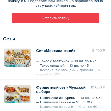
заявку, и мы подберём вам несколько вариантов меню
от лучших кейтерингов.
Оставить заявку
Сеты
Сет «Мексиканский»
9 400 ₽
— Такос с телятиной — 10 шт. по 45 г
— Такос овощной — 10 шт. по 45 г
— Кесадилья с овощами и грибами — 5
порций по 250 г
— Кесадилья с курицей — 5 порций по 250
г
Фуршетный сет «Мужской
10 600 ₽
— Наггетсы куриные — 10 порций по 100 г
выбор»
— Картофель по-деревенски — 5 порций
по 150 г
— Шашлычки из курицы — 10 шт. по 60 г
— Шашлычки свиные — 10 шт. 70 г
Общий вес – 5150 г
— Шашлычки из семги — 10 шт. по 60 г
— Шашлычки из креветок и черри — 10 шт.