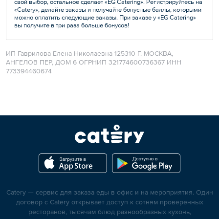
свой выбор, остальное сделает «EG Сatering». Регистрируйтесь на
«Catery», делайте заказы и получайте бонусные баллы, которыми
можно оплатить следующие заказы. При заказе у «EG Сatering»
вы получите в три раза больше бонусов!
ИП Гаврилова Елена Николаевна 125310 Г. МОСКВА,
АНГЕЛОВ ПЕР, ДОМ 6 ОГРНИП 321774600736367 ИНН
773394460674
Catery — сервис для заказа еды в офис и на мероприятия. Один
договор с Catery открывает доступ к сотням проверенных
ресторанов, тысячам блюд разнообразных кухонь,