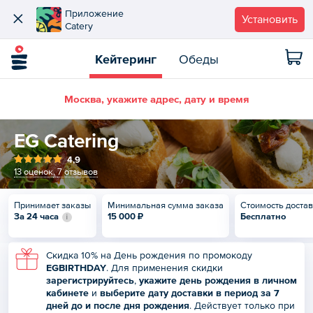
Приложение
Установить
Catery
Кейтеринг
Обеды
Москва, укажите адрес, дату и время
EG Catering
4,9
13 оценок
,
7 отзывов
Принимает заказы
Минимальная сумма заказа
Стоимость доста
За 24 часа
15 000 ₽
Бесплатно
Скидка 10% на День рождения по промокоду
EGBIRTHDAY
. Для применения скидки
зарегистрируйтесь
,
укажите день рождения в
личном
кабинете
и
выберите дату доставки в период за 7
дней до и после дня рождения
. Действует только при