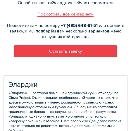
Онлайн-заказ в «Эларджи» сейчас невозможен
Посмотреть все кейтеринги
Позвоните нам по номеру
+7 (495)
648-61-51
или оставьте
заявку, и мы подберём вам несколько вариантов меню
от лучших кейтерингов.
Оставить заявку
Эларджи
«Эларджи» — ресторан домашней грузинской кухни от холдинга
Ginza Project. Отличительная особенность «Эларджи» в том, что
здесь можно отведать именно домашнюю грузинскую кухню,
малознакомую столичным гурманам. Основу меню составляют
традиционные блюда — хачапури, сациви, лобио и, разумеется,
«Эларджи», однако их вкус заметно отличается от того, к
которому привыкли в Москве. Шеф-повар Изо Дзандзава готовит
исключительно по рецептам, которые достались ей от мамы и
бабушки.