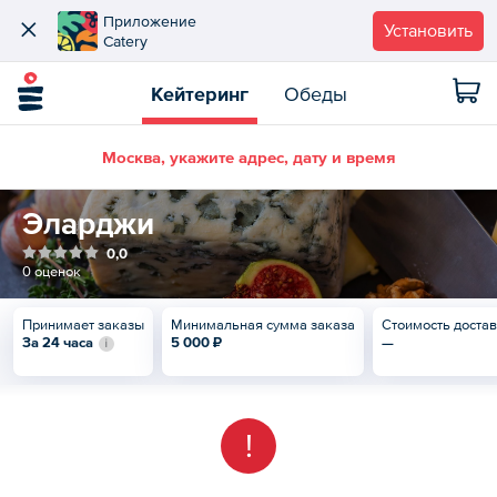
Приложение
Установить
Catery
Кейтеринг
Обеды
Москва, укажите адрес, дату и время
Эларджи
0,0
0 оценок
Принимает заказы
Минимальная сумма заказа
Стоимость доста
За 24 часа
5 000 ₽
—
!