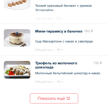
Тонкий ореховый бисквит с кремом
Эстерхайзи.
Общий вес – 30 г
Мини-тирамису в баночке
190 ₽
Сыр Маскарпоне с какао и савоярди.
Общий вес – 70 г
Трюфель из молочного
130 ₽
шоколада
Молочный бельгийский шоколад и какао.
Общий вес – 30 г
Показать ещё 12