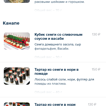
раковыми шейками и горошком.
Общий вес – 70 г
Канапе
Кубик семги со сливочным
130 ₽
соусом и васаби
Семга домашнего засола, сыр
филадельфия, Васаби.
Общий вес – 30 г
Тартар из семги в нори в
150 ₽
помаде
Лосось слабой соли, нори, футляр для
помады из пластика.
Общий вес – 40 г
Тартар из семги в нори
130 ₽