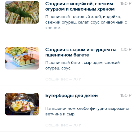
Сэндвич с индейкой, свежим
150 ₽
огурцом и сливочным хреном
Пшеничный тостовый хлеб, индейка,
свежий огурец, салат, соус сливочный с
хреном.
Общий вес – 70 г
Сэндвич с сыром и огурцом на
130 ₽
пшеничном багете
Пшеничный багет, сыр эдам, свежий
огурец, соус.
Общий вес – 70 г
Бутерброды для детей
150 ₽
На пшеничном хлебе фигурно вырезаны
ветчина и сыр.
Общий вес – 70 г