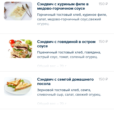
огурец, чеснок в стеклянной банке — 5 шт.
Сэндвич с куриным филе в
150 ₽
запечённый перец, тома, пшеничный багет
по 70 г
медово-горчичном соусе
— 5 шт. по 25 г
— Мини-моцарелла с томатом — 5 шт. по 30
Горчичный тостовый хлеб, куриное филе,
Общий вес – 1750 г
г
салат, медово-горчичный соус,свежий
огурец.
Общий вес – 1275 г
Общий вес – 70 г
Сэндвич с говядиной в остром
150 ₽
соусе
Пшеничный тостовый хлеб, говядина,
острый соус, томат, соленый огурец.
Общий вес – 70 г
Сэндвич с семгой домашнего
150 ₽
посола
Зерновой тостовый хлеб, семга,
сливочный сыр, салат, свежий огурец.
Общий вес – 70 г