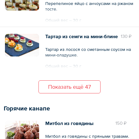
Перепелиное яйцо с анчоусами на ржаном
тосте.
Общий вес – 30 г
Тартар из семги на мини-блине
130 ₽
Тартар из лосося со сметанным соусом на
мини-оладушке.
Общий вес – 30 г
Показать ещё 47
Горячие канапе
Митбол из говядины
150 ₽
Митбол из говядины с пряными травами.