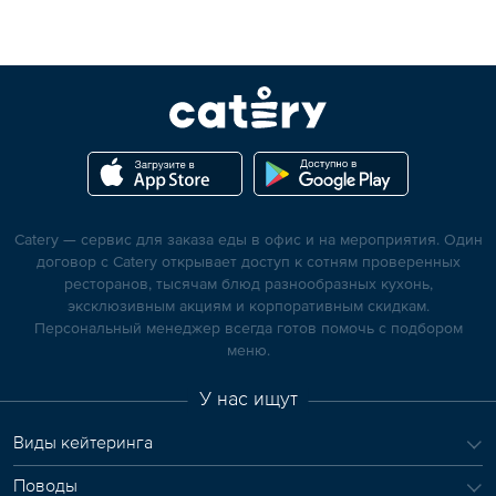
Catery — сервис для заказа еды в офис и на мероприятия. Один
договор с Catery открывает доступ к сотням проверенных
ресторанов, тысячам блюд разнообразных кухонь,
эксклюзивным акциям и корпоративным скидкам.
Персональный менеджер всегда готов помочь с подбором
меню.
У нас ищут
Виды кейтеринга
Поводы