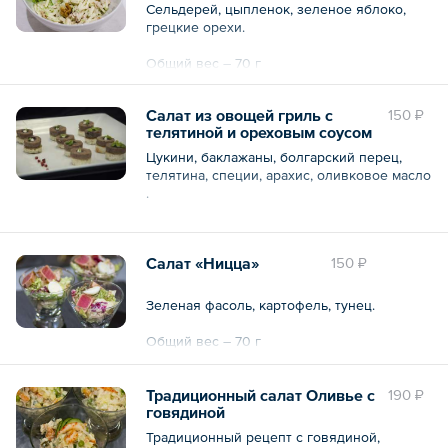
Сельдерей, цыпленок, зеленое яблоко,
грецкие орехи.
Общий вес – 70 г
Салат из овощей гриль с
150 ₽
телятиной и ореховым соусом
Цукини, баклажаны, болгарский перец,
телятина, специи, арахис, оливковое масло
.
Общий вес – 70 г
Салат «Ницца»
150 ₽
Зеленая фасоль, картофель, тунец.
Общий вес – 70 г
Традиционный салат Оливье с
190 ₽
говядиной
Традиционный рецепт с говядиной,