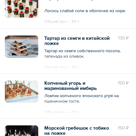
Лосось слабой соли в оболочке из нори.
Общий вес – 30 г
Тартар из семги в китайской
130 ₽
ложке
Тартар из семги собственного посола,
тапенада из оливок.
Общий вес – 30 г
Копченый угорь и
150 ₽
маринованный имбирь
Ломтик копченого японского угря на
пшеничном тосте.
Общий вес – 30 г
Морской гребешок с тобико
150 ₽
на ложке