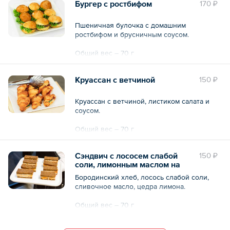
Бургер с ростбифом
170 ₽
Пшеничная булочка с домашним
ростбифом и брусничным соусом.
Общий вес – 70 г
Круассан с ветчиной
150 ₽
Круассан с ветчиной, листиком салата и
соусом.
Общий вес – 70 г
Сэндвич с лососем слабой
150 ₽
соли, лимонным маслом на
бородинском хлебе
Бородинский хлеб, лосось слабой соли,
сливочное масло, цедра лимона.
Общий вес – 70 г