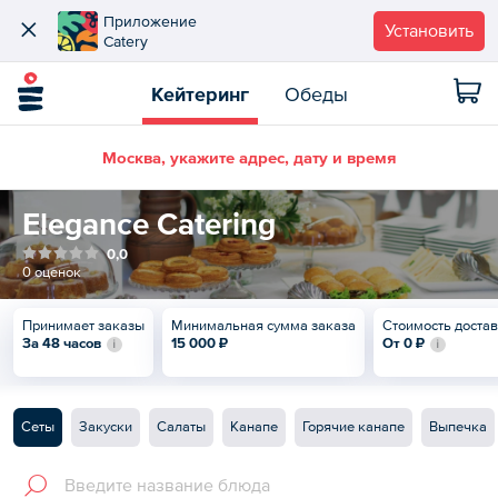
Приложение
Установить
Catery
Кейтеринг
Обеды
Москва, укажите адрес, дату и время
Elegance Catering
0,0
0 оценок
Принимает заказы
Минимальная сумма заказа
Стоимость доста
За 48 часов
15 000 ₽
От
0 ₽
Сеты
Закуски
Салаты
Канапе
Горячие канапе
Выпечка