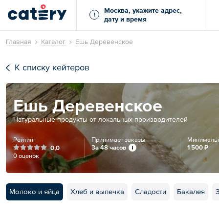
Москва, укажите адрес,
!
дату и время
Главная
Каталог
Ешь Деревенское
К списку кейтеров
Ешь Деревенское
Натуральные продукты от локальных производителей
Рейтинг
Принимает заказы
Минимальн
За 48 часов
1 500 ₽
0,0
0 оценок
Молоко и яйца
Хлеб и выпечка
Сладости
Бакалея