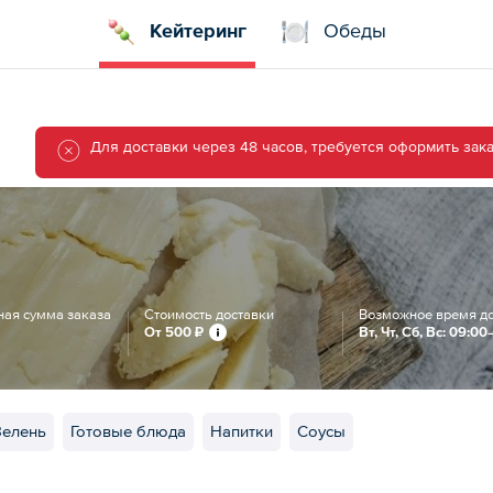
Кейтеринг
Обеды
Для доставки через 48 часов, требуется оформить заказ
ая сумма заказа
Стоимость доставки
Возможное время д
От
500 ₽
Вт, Чт, Сб, Вс: 09:0
Зелень
Готовые блюда
Напитки
Соусы