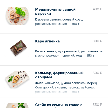
Медальоны из свиной
480 ₽
вырезки
Вырезка свиная, соевый соус,
растительное масло — 150 г
Каре ягненка
800 ₽
Каре ягненка, лук репчатый, растительное
масло, розмарин свежий, мед — 150 г
Кальмар, фаршированный
500 ₽
овощами
Филе кальмара,цукини,баклажан,перец
болгарский, тимьян, чеснок, майонез,
растительное масло — 150 г
Стейк из семги на гриле с
550 ₽