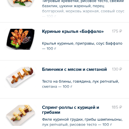
Тигровые креветки, рисовое тесто, свежий
базилик, цукини жареный, перец
болгарский, морковь жареная, соевый соус
— 100 г
Куриные крылья «Баффало»
175 ₽
Крылья куриные, приправы, соус Баффало
— 100 г
Блинчики с мясом и сметаной
130 ₽
Тесто на блины, говядина, лук репчатый,
сметана — 100 г
Спринг-роллы с курицей и
185 ₽
грибами
Филе куриной грудки, грибы шампиньоны,
лук репчатый, рисовое тесто — 100 г