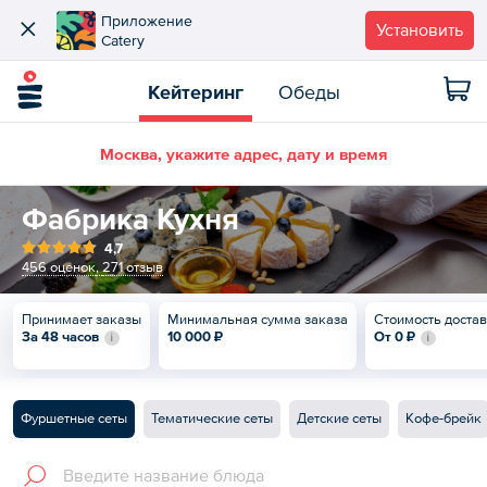
Приложение
Установить
Catery
Кейтеринг
Обеды
Москва, укажите адрес, дату и время
Фабрика Кухня
4,7
456 оценок
,
271 отзыв
Принимает заказы
Минимальная сумма заказа
Стоимость доста
За 48 часов
10 000 ₽
От
0 ₽
Фуршетные сеты
Тематические сеты
Детские сеты
Кофе-брейк