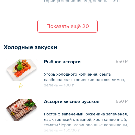
горчица зернистая, мед, зелень — 30 г
Показать ещё 20
Холодные закуски
Рыбное ассорти
550 ₽
Угорь холодного копчения, семга
слабосоленая, греческие оливки, лимон,
зелень — 100 г
Ассорти мясное русское
650 ₽
Ростбиф запеченый, буженина запеченая,
язык говяжий отварной, хрен сливочный,
томаты Черри, маринованные корнишоны,
зелень — 150/30 г