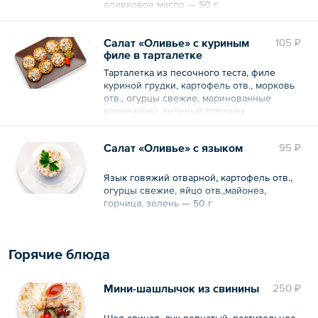
оливковое масло — 50 г
Салат «Оливье» с куриным
105 ₽
филе в тарталетке
Тарталетка из песочного теста, филе
куриной грудки, картофель отв., морковь
отв., огурцы свежие, маринованные
корнишоны, зеленый горошек
консервированный, майонез, горчица,
яйцо отв., зелень — 50 г
Салат «Оливье» с языком
95 ₽
Язык говяжий отварной, картофель отв.,
огурцы свежие, яйцо отв.,майонез,
горчица, зелень — 50 г
Горячие блюда
Мини-шашлычок из свинины
250 ₽
Шея свиная, лук репчатый, растительное