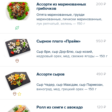
Ассорти из маринованных
200 ₽
грибочков
Опята маринованные, грузди
маринованные, личиски маринованные,
лук репчатый, зелень — 150 г
Сырное плато «Прайм»
950 ₽
Сыр Бри, сыр Дор-Блю, сыр козий,
кедровый орех, мед, свежие ягоды — 150 г
Ассорти сыров
490 ₽
Сыр Чедер, сыр Маасдам, сыр Пармезан,
виноград, мед, грецкий орех — 150 г
Ролл из семги с авокадо
120 ₽