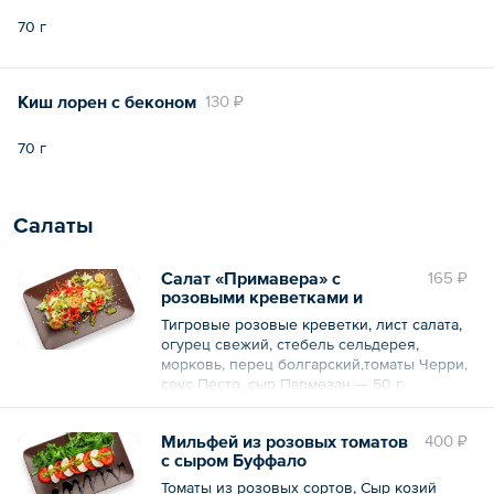
70 г
Киш лорен с беконом
130 ₽
70 г
Салаты
Салат «Примавера» с
165 ₽
розовыми креветками и
соусом Песто
Тигровые розовые креветки, лист салата,
огурец свежий, стебель сельдерея,
морковь, перец болгарский,томаты Черри,
соус Песто, сыр Пармезан — 50 г
Мильфей из розовых томатов
400 ₽
с сыром Буффало
Томаты из розовых сортов, Сыр козий