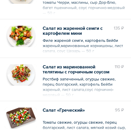
томаты Черри, маслины, сыр Дор-Блю,
багет пшеничный, соус горчично-медовый
— 50 г
Салат из жаренной семги с
135 ₽
картофелем мини
Филе жареной семги, картофель Бейби
жареный,маринованные корнишоны, лист
салата, соус Цезарь — 50 г
Салат из маринованной
110 ₽
телятины с горчичным соусом
Ростбиф запеченный, огурцы свежие,
перец болгарский, картофель Бейби
жареный, лист салата,соус горчично-
медовый — 50 г
Салат «Греческий»
95 ₽
Томаты свежие, огурцы свежие, перец
болгарский, лист салата, мягкий козий сыр,