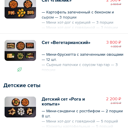
— Мини пирожки: розанчик с клубникой, с
2 505 ₽
вишней, с яблоком — 12 шт.
— Мини пирожки с яблоком, с повидлом,
— Картофель запеченный с беконом и
розанчик с вишней — 12 шт.
сыром — 3 порции
— Мини хот-дог с курицей — 3 порции
— Мини хот-дог с говядиной — 3 порции
— Наггетсы из куриного филе — 3 порции
— Сырные шарики — 3 порции
Сет «Вегетарианский»
3 800 ₽
4 330 ₽
— Мини-брускетта с запеченными овощами
— 12 шт.
— Сырные палочки с соусом тар-тар — 3
порции
— Шашлычок из жаренного картофеля с
болгарским перчиком — 2 порции
Детские сеты
— Рулетики из баклажан с сырным соусом
— 12 шт.
— Канапе из овощей с сыром фета и
Детский сет «Рога и
2 200 ₽
соусом песто — 8 шт.
копыта»
2 870 ₽
— Канапе из огурца с овощным рататуем —
12 шт.
— Мини-сэндвичи с ростбифом — 2 порции
8 шт.
— Мини хот-дог с говядиной — 5 порций
— Крокеты картофельные — 5 порций