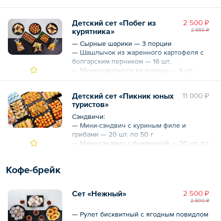
— Профитроли с творожным кремом — 10
порций
Детский сет «Побег из
2 500 ₽
курятника»
2 850 ₽
— Сырные шарики — 3 порции
— Шашлычок из жаренного картофеля с
болгарским перчиком — 16 шт.
— Мини-шашлычок из курицы — 4 шт.
— Мини-сэндвичи с куриным филе и
грибами на — 12 шт.
Детский сет «Пикник юных
11 000 ₽
— Печенье Курабье — 2 порции
туристов»
Сэндвичи:
— Мини-сэндвич с куриным филе и
грибами — 20 шт. по 50 г
— Мини-сэндвич с бужениной — 20 шт. по
50 г
— Чиабатта с салями — 10 шт. по 185 г
Кофе-брейк
— Чиабатта с куриным филе — 10 шт. по 185
г
Сет «Нежный»
2 500 ₽
Закуски:
2 800 ₽
— Круассан с ветчиной и сыром — 10 шт.
по 75 г
— Рулет бисквитный с ягодным повидлом