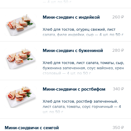
— 4 шт. по 50 г
— Пирожки с капустой — 5 шт. по 30 г
— Пирожки с яблоком — 5 шт. по 30 г
— Пирожки с грибами — 5 шт. по 30 г
Мини-сэндвич с индейкой
260 ₽
— Печенье «Курабье» — 3 порции по 150 г
Хлеб для тостов, огурец свежий, лист
Общий вес — 10 680 г
салата, филе индейки, сыр — 4 шт. по 50 г
Мини-сэндвич с бужениной
280 ₽
Хлеб для тостов, лист салата, томаты, сыр,
буженина запеченная, соус майонез, хрен
столовый — 4 шт. по 50 г
Мини-сэндвичи с ростбифом
340 ₽
Хлеб для тостов, ростбиф запеченный,
лист салата, томаты, соус горчичный — 4
шт. по 50 г
Мини-сэндвичи с семгой
350 ₽