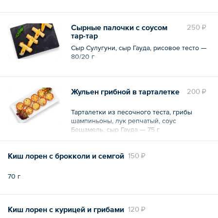
Сырные палочки с соусом
250 ₽
тар-тар
Сыр Сулугуни, сыр Гауда, рисовое тесто —
80/20 г
Жульен грибной в тарталетке
200 ₽
Тарталетки из песочного теста, грибы
шампиньоны, лук репчатый, соус
Бешамель, сыр Гауда — 75 г
Киш лорен с брокколи и семгой
150 ₽
70 г
Киш лорен с курицей и грибами
120 ₽