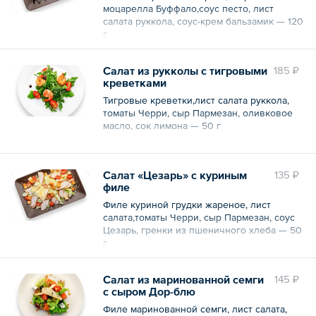
моцарелла Буффало,соус песто, лист
салата руккола, соус-крем бальзамик — 120
г
Салат из рукколы с тигровыми
185 ₽
креветками
Тигровые креветки,лист салата руккола,
томаты Черри, сыр Пармезан, оливковое
масло, сок лимона — 50 г
Салат «Цезарь» с куриным
135 ₽
филе
Филе куриной грудки жареное, лист
салата,томаты Черри, сыр Пармезан, соус
Цезарь, гренки из пшеничного хлеба — 50
г
Салат из маринованной семги
145 ₽
с сыром Дор-блю
Филе маринованной семги, лист салата,