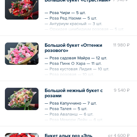
— Гиперикум — 3 шт.
— Эвкалипт цинерия — 0.5 пучка
— Упаковка в воскированный крафт, лента
— Роза Чири — 5 шт.
— Роза Ред Наоми — 5 шт.
Охват — 35 см
— Антуриум красный — 3 шт.
— Орхидея цимбидиум розовая — 5 шт.
— Роза Аква — 6 шт.
— Роза кустовая Лидия — 8 шт.
Большой букет «Оттенки
11 980 ₽
— Гиперикум — 4 шт.
розового»
— Эвкалипт
— Упаковка
— Роза садовая Майра — 12 шт.
— Роза Пинк О Хара — 11 шт.
Охват — 40 см
— Роза кустовая Лидия — 10 шт.
— Роза розовая — 10 шт.
— Эвкалипт Цинерия — 1 пучок
— Упаковка в вощеную бумагу + лента
Большой нежный букет с
9 540 ₽
розами
Охват — 40 см
— Роза Капуччино — 7 шт.
— Роза Талея — 5 шт.
— Роза Аваланш — 6 шт.
— Роза Мемори Лейн — 6 шт.
— Роза кустовая Елена — 2 шт.
— Роза кустовая Бандолеро — 2 шт.
Букет алых роз «Эль
oт
4 600 ₽
— Роза садовая Принцесса Айко — 3 шт.