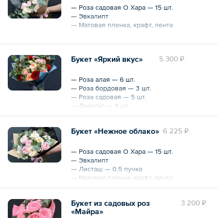
— Роза садовая О Хара — 15 шт.
— Эвкалипт
— Матовая пленка, крафт, лента
Охват — 35 см
Букет «Яркий вкус»
5 300 ₽
— Роза алая — 6 шт.
— Роза бордовая — 3 шт.
— Роза садовая — 5 шт.
— Диантус — 4 шт.
— Роза кустовая — 3 шт.
— Писташ — 0.3 пучка
Букет «Нежное облако»
6 225 ₽
— Эвкалипт цинерия — 0.5 пучка
— Упаковка в матовую пленку, лента
— Роза садовая О Хара — 15 шт.
Охват — 35 см
— Эвкалипт
— Листаш — 0.5 пучка
— Матовая пленка, крафт, лента
Охват — 35 см
Букет из садовых роз
3 200 ₽
«Майра»