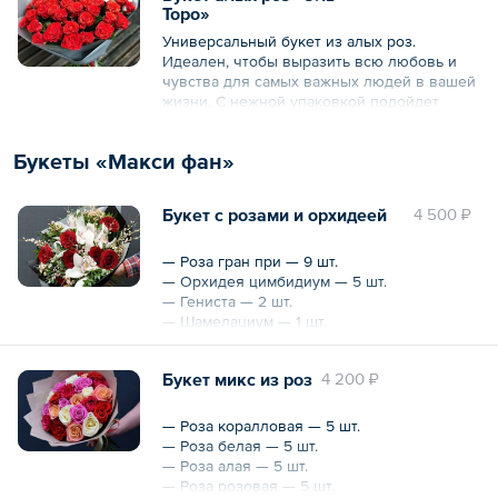
Торо»
— Эустома Алиса — 3 шт.
— Эвкалипт
Универсальный букет из алых роз.
— Упаковка и лента
Идеален, чтобы выразить всю любовь и
чувства для самых важных людей в вашей
жизни. С нежной упаковкой подойдет
любой девушке или женщине, в упаковке
коричневого или более темного цвета
Букеты «Макси фан»
вполне уместен как подарок мужчине.
*Просьба указывать желаемый цвет
Букет с розами и орхидеей
4 500 ₽
упаковки в комментарии к заказу.
— Роза гран при — 9 шт.
— Орхидея цимбидиум — 5 шт.
— Гениста — 2 шт.
— Шамелациум — 1 шт.
— Писташ — 1 пучок
— Воскированная бумага, матовая пленка,
Букет микс из роз
4 200 ₽
лента
Охват — 35 см
— Роза коралловая — 5 шт.
Высота — 40 см
— Роза белая — 5 шт.
— Роза алая — 5 шт.
— Роза розовая — 5 шт.