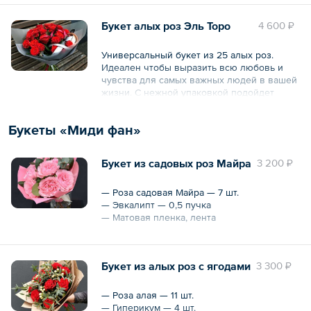
— Роза кустовая — 3 шт.
— Эвкалипт цинерия
Букет алых роз Эль Торо
4 600 ₽
— Писташ
— Упаковка крафт, лента
Универсальный букет из 25 алых роз.
Охват — 25 см
Идеален чтобы выразить всю любовь и
чувства для самых важных людей в вашей
жизни. С нежной упаковкой подойдет
любой девушке или женщине, в упаковке
коричневого или более темного цвета
Букеты «Миди фан»
вполне уместен как подарок мужчине.
*Просьба указывать желаемый цвет
Букет из садовых роз Майра
3 200 ₽
упаковки в комментарии к заказу.
— Роза садовая Майра — 7 шт.
— Эвкалипт — 0,5 пучка
— Матовая пленка, лента
Охват — 25 см
Букет из алых роз с ягодами
3 300 ₽
— Роза алая — 11 шт.
— Гиперикум — 4 шт.