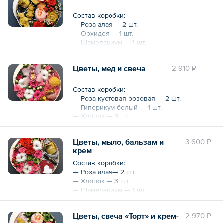
Состав коробки:
— Роза алая — 2 шт.
— Орхидея — 1 шт.
— Шамелациум — 1 шт.
— Гиперикум красный — 1 шт.
— Роза садовая — 1 шт.
Цветы, мед и свеча
2 910 ₽
— Писташ
— Мед 35 г,
— Свеча (роза бутон)
Состав коробки:
— Свеча (мишки девочка и мальчик)
— Роза кустовая розовая — 2 шт.
— Коробки из шпона
— Гиперикум белый — 1 шт.
— Тишью
— Хлопок — 3 шт.
— Цимбидиум орхидея розовая — 1 шт.
Охват — 21 см
— Эвкалипт парвифолия
Цветы, мыло, бальзам и
3 600 ₽
— Сизаль
крем
— Мед — 2 шт. по 35 г
— Свеча (шар из роз)
Состав коробки:
— Коробка из шпона
— Роза алая— 2 шт.
— Хлопок — 3 шт.
Охват — 21 см
— Шамелациум — 1 шт.
— Гиперикум красный — 1 шт.
— Роза кустовая розовая — 2 шт.
Цветы, свеча «Торт» и крем-
2 970 ₽
— Тишью