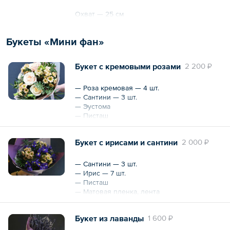
Охват — 25 см
Высота — 30 см
Букеты «Мини фан»
Букет с кремовыми розами
2 200 ₽
— Роза кремовая — 4 шт.
— Сантини — 3 шт.
— Эустома
— Писташ
— Матовая пленка/вощеная бумага, лента
Букет с ирисами и сантини
2 000 ₽
Охват — 27 см
— Сантини — 3 шт.
— Ирис — 7 шт.
— Писташ
— Матовая пленка, лента
Охват — 25 см
Букет из лаванды
1 600 ₽