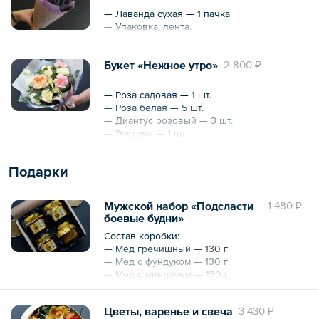
— Лаванда сухая — 1 пачка
— Упаковка, лента.
Букет «Нежное утро»
2 800 ₽
— Роза садовая — 1 шт.
— Роза белая — 5 шт.
— Диантус розовый — 3 шт.
— Эустома — 1 шт.
— Листаш — 0.3 пучка
— Эвкалипт — 0.2 пучка
Подарки
— Воскированная бумага, лента
Охват — 30 см
Мужской набор «Подсласти
1 480 ₽
боевые будни»
Состав коробки:
— Мед гречишный — 130 г
— Мед с фундуком — 130 г
— Мед с миндалем — 130 г
— Мед с сотами — 130 г
Цветы, варенье и свеча
3 430 ₽