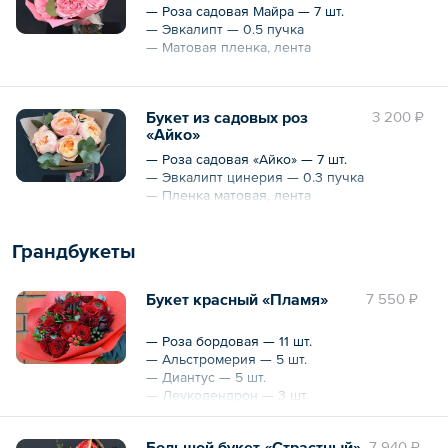
— Роза садовая Майра — 7 шт.
— Эвкалипт — 0.5 пучка
— Матовая пленка, лента
Охват — 25 см
Букет из садовых роз
3 200 ₽
«Айко»
— Роза садовая «Айко» — 7 шт.
— Эвкалипт цинерия — 0.3 пучка
— Пленка матовая, лента
Грандбукеты
Букет красный «Пламя»
7 550 ₽
— Роза бордовая — 11 шт.
— Альстромерия — 5 шт.
— Диантус — 5 шт.
— Леукодендрон — 3 шт.
— Ранункулюс — 2 шт.
— Бруния — 5 шт.
Большой букет «Страстный»
7 940 ₽