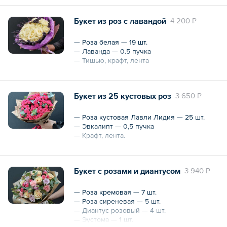
— Роза малиновая — 5 шт.
— Упаковка крафт, лента
Букет из роз с лавандой
4 200 ₽
Охват — 35 см
— Роза белая — 19 шт.
— Лаванда — 0.5 пучка
— Тишью, крафт, лента
Охват — 30 см
Букет из 25 кустовых роз
3 650 ₽
— Роза кустовая Лавли Лидия — 25 шт.
— Эвкалипт — 0,5 пучка
— Крафт, лента.
Охват — 30 см
Высота — 35 см
Букет с розами и диантусом
3 940 ₽
— Роза кремовая — 7 шт.
— Роза сиреневая — 5 шт.
— Диантус розовый — 4 шт.
— Эустома — 1 шт.