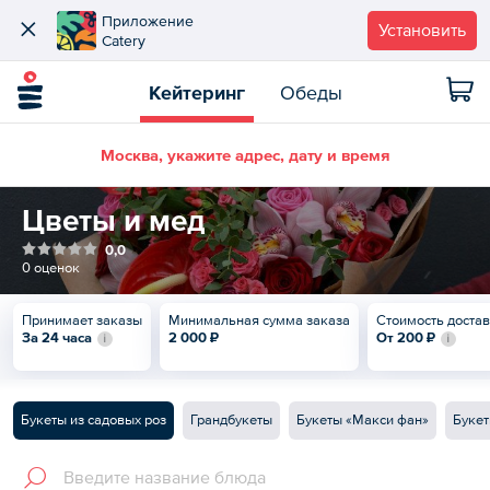
Приложение
Установить
Catery
Кейтеринг
Обеды
Москва, укажите адрес, дату и время
Цветы и мед
0,0
0 оценок
Принимает заказы
Минимальная сумма заказа
Стоимость доста
За 24 часа
2 000 ₽
От
200 ₽
Букеты из садовых роз
Грандбукеты
Букеты «Макси фан»
Букет