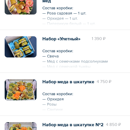
мед
— Мыло сердце, бальзам для губ в тубусе,
крем для рук
Состав коробки:
— Коробка из шпона
— Роза садовая — 1 шт.
— Орхидея — 1 шт.
Охват — 21 см
— Пиперикум белый — 1 шт.
— Писташ
— Роза коралловая — 2 шт.
Набор «Улетный»
1 390 ₽
— Гиацинт
— Тишью
— Свеча «Торт»
Состав коробки:
— Крем-мед — 250 г
— Cвеча
— Коробка из шпона
— Мед с семечками подсолнухами
— Мед с семечкой тыквы
Охват — 21 см
— Крем-мед с шоколадом
Набор меда в шкатулке
4 750 ₽
Состав коробки:
— Орхидея
— Розы
— Сантини
— Писташ
— Шкатулка
Набор меда в шкатулке №2
4 850 ₽