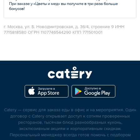
При заказе у «Цветы и мед» вы получите в три раза больше
бонусов!
г. Москва, ул. Б. Новодмитровская, д. 36/4, строение 9 ИНН
7715818580 ОГРН 1107746544290 КПП 771501001
Catery — сервис для заказа еды в офис и на мероприятия. Один
договор с Catery открывает доступ к сотням проверенных
ресторанов, тысячам блюд разнообразных кухонь,
эксклюзивным акциям и корпоративным скидкам.
Персональный менеджер всегда готов помочь с подбором