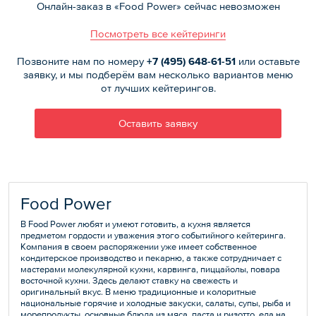
Онлайн-заказ в «Food Power» сейчас невозможен
Посмотреть все кейтеринги
Позвоните нам по номеру
+7 (495)
648-61-51
или оставьте
заявку, и мы подберём вам несколько вариантов меню
от лучших кейтерингов.
Оставить заявку
Food Power
В Food Power любят и умеют готовить, а кухня является
предметом гордости и уважения этого событийного кейтеринга.
Компания в своем распоряжении уже имеет собственное
кондитерское производство и пекарню, а также сотрудничает с
мастерами молекулярной кухни, карвинга, пиццайолы, повара
восточной кухни. Здесь делают ставку на свежесть и
оригинальный вкус. В меню традиционные и колоритные
национальные горячие и холодные закуски, салаты, супы, рыба и
морепродукты, основные блюда из мяса, паста и ризотто, еда на