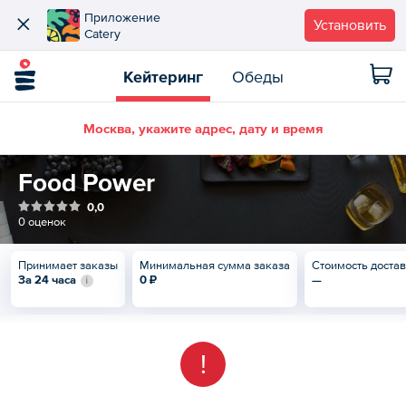
Приложение
Установить
Catery
Кейтеринг
Обеды
Москва, укажите адрес, дату и время
Food Power
0,0
0 оценок
Принимает заказы
Минимальная сумма заказа
Стоимость доста
За 24 часа
0 ₽
—
!