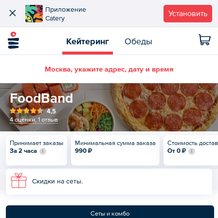
Приложение
Установить
Catery
Кейтеринг
Обеды
Москва, укажите адрес, дату и время
FoodBand
4,5
4 оценки
,
1 отзыв
Принимает заказы
Минимальная сумма заказа
Стоимость доста
За 2 часа
990 ₽
От
0 ₽
Скидки на сеты.
Сеты и комбо