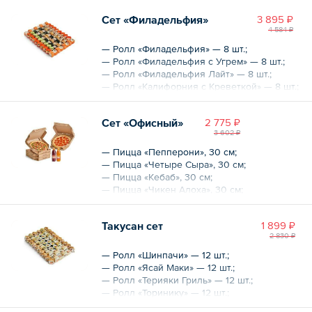
Сет «Филадельфия»
3 895 ₽
4 584 ₽
— Ролл «Филадельфия» — 8 шт.;
— Ролл «Филадельфия с Угрем» — 8 шт.;
— Ролл «Филадельфия Лайт» — 8 шт.;
— Ролл «Калифорния с Креветкой» — 8 шт.;
— Ролл «Калифорния Лайт» — 8 шт.;
— Ролл «Миядзаки» — 8 шт.;
Сет «Офисный»
2 775 ₽
— Ролл «Торинику» — 8 шт.;
3 602 ₽
— Ролл «Цезарь Маки» — 8 шт.;
— Ролл «Терияки Гриль» — 8 шт.;
— Пицца «Пепперони», 30 см;
— Ролл «Грин» — 8 шт.
— Пицца «Четыре Сыра», 30 см;
— Пицца «Кебаб», 30 см;
Общий вес – 1905 г
— Пицца «Чикен Алоха», 30 см;
— Ягодный морс, 1 л;
— Облепиховый морс, 1 л.
Такусан сет
1 899 ₽
2 830 ₽
Общий вес – 1960 г
— Ролл «Шинпачи» — 12 шт.;
— Ролл «Ясай Маки» — 12 шт.;
— Ролл «Терияки Гриль» — 12 шт.;
— Ролл «Торинику» — 12 шт.;
— Запеченный ролл со снежным крабом —