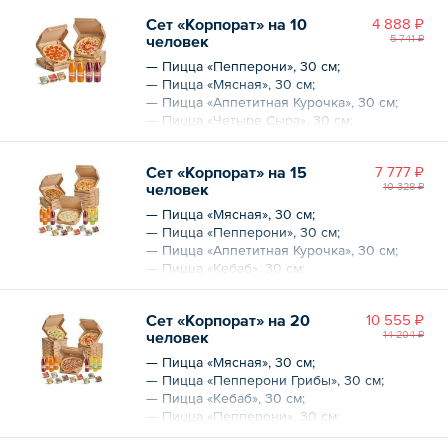
6 шт.;
Сет «Корпорат» на 10
4 888 ₽
— Горячий ролл «Цезарь» — 8 шт.
человек
5 741 ₽
Общий вес – 1465 г
— Пицца «Пепперони», 30 см;
— Пицца «Мясная», 30 см;
— Пицца «Аппетитная Курочка», 30 см;
— Пицца «Четыре Сыра», 30 см;
— Пицца «Маргарита», 30 см;
— Пицца «Пепперони Грибы», 30 см;
Сет «Корпорат» на 15
7 777 ₽
— Ягодный морс, 2 л;
человек
10 328 ₽
— Облепиховый морс, 2 л;
— Соус «Аджика»;
— Пицца «Мясная», 30 см;
— Соус «Сырный»;
— Пицца «Пепперони», 30 см;
— Соус «Чесночный».
— Пицца «Аппетитная Курочка», 30 см;
— Пицца «Кебаб», 30 см;
Общий вес – 3070 г
— Пицца «Карбонара», 30 см;
— Пицца «Четыре Сыра», 30 см;
Сет «Корпорат» на 20
10 555 ₽
— Пицца «Чикен Алоха», 30 см;
человек
14 204 ₽
— Пицца «Маргарита», 30 см;
— Пицца «Пепперони Грибы», 30 см;
— Пицца «Мясная», 30 см;
— Пицца «Сливочная», 30 см;
— Пицца «Пепперони Грибы», 30 см;
— Ягодный морс, 2 л;
— Пицца «Кебаб», 30 см;
— Облепиховый морс, 3 л;
— Пицца «Пепперони», 30 см;
— Домашний лимонад, 3 л;
— Пицца «Аппетитная Курочка», 30 см;
— Соус «Аджика» — 2 шт.;