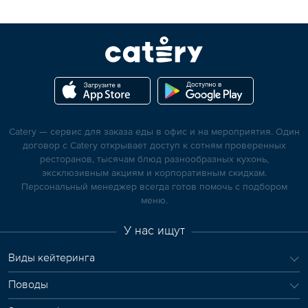
Catery — сервис для заказа еды в офис и на мероприятия. Один
договор с Catery открывает доступ к сотням проверенных
ресторанов, тысячам блюд разнообразных кухонь,
эксклюзивным акциям и корпоративным скидкам.
Персональный менеджер всегда готов помочь с подбором
меню.
У нас ищут
Виды кейтеринга
Поводы