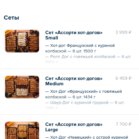
Сеты
Сет «Ассорти хот-догов»
3 999 ₽
Small
— Хот-дог Французский с куриной
колбаской — 6 шт. 1500 г
— Ролл Дог с говяжьей колбаской — 6 шт.
1500 г
— Хот-Дог «Классика» с куриной колбаской
— 6 шт. 1110 г
Сет «Ассорти хот-догов»
6 459 ₽
Medium
*По желанию хот-доги могут быть
упакованы в индивидуальные коробочки
— Хот-Дог «Французский» с говяжьей
(оплачивается дополнительно)
колбаской — 6 шт. 1434 г
— Шаур-Дог с куриной грудкой — 6 шт.
Общий вес – 4110 г
1380 г
— Хот-Дог «Двухсторонний» с острой
куриной колбаской — 6 шт. 900 г
Сет «Ассорти хот-догов»
7 700 ₽
— Ролл Дог с говяжьей колбаской — 6 шт.
Large
1500 г
— Хот-Дог «Немецкий» с острой куриной