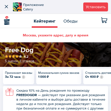
Приложение
Установить
Catery
Кейтеринг
Обеды
Москва, укажите адрес, дату и время
Free Dog
4,2
5 оценок
,
5 отзывов
Принимает заказы
Минимальная сумма заказа
Стоимость доста
За 72 часа
1 000 ₽
От
400 ₽
Скидка 10% на День рождения по промокоду
FREEDOGDR
— действует при указании дня рождения
в
личном кабинете
и выборе даты доставки в течение
недели до и после дня рождения. Действует только
при безналичной оплате и не суммируется с другими