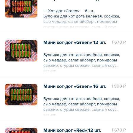
чеддер, салат айсберг, перец халапеньо,
огурцы свежие, сырный соус, соус релиш
— Хот-дог «Green» — 6 шт.
— Хот-дог «Black» — 4 шт.
Булочка для хот дога зелёная, сосиска,
Булочка для хот-дога черная, сосиска, сыр
сыр чеддер, салат айсберг, помидоры
чеддер, салат айсберг. помидоры свежие,
свежие, огурцы свежие, сырный соус,
огурцы свежие, сырный соус, соус
кетчуп.
барбекю
— Хот-дог «Red» — 5 шт.
Мини хот-дог «Green» 12 шт.
1 670 ₽
Булочка для хот-дога красная, сосиска, сыр
Общий вес – 1.3 кг
чеддер, салат айсберг, перец халапеньо,
огурцы свежие, сырный соус, соус релиш
Булочка для хот-дога зелёная, сосиска,
— Хот-дог «Black» — 5 шт.
сыр чеддер, салат айсберг, помидоры
Булочка для хот-дога черная, сосиска, сыр
свежие, огурцы свежие, сырный соус,
чеддер, салат айсберг. помидоры свежие,
кетчуп.
огурцы свежие, сырный соус, соус
барбекю
Мини хот-дог «Green» 16 шт.
1 990 ₽
Общий вес – 1820 г
Общий вес – 1.3 кг
Булочка для хот-дога зелёная, сосиска,
сыр чеддер, салат айсберг, помидоры
свежие, огурцы свежие, сырный соус,
кетчуп.
Мини хот-дог «Red» 12 шт.
1 670 ₽