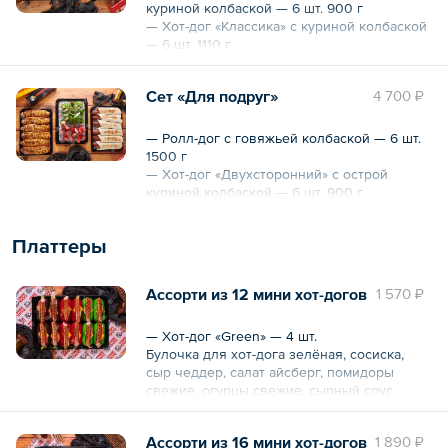
куриной колбаской — 6 шт. 900 г
— Хот-дог «Классика» с куриной колбаской
— 6 шт. 1110 г
— Салат Коул Слоу — 15 порций 600 г
Сет «Для подруг»
4 700 ₽
*По желанию хот-доги могут быть
упакованы в индивидуальные коробочки
(оплачивается дополнительно)
— Ролл-дог с говяжьей колбаской — 6 шт.
1500 г
Общий вес – 2610 г
— Хот-дог «Двухсторонний» с острой
куриной колбаской — 6 шт. 900 г
— Стрипсы красные и зеленые — 15 шт.
300 г
Платтеры
*По желанию хот-доги могут быть
упакованы в индивидуальные коробочки
Ассорти из 12 мини хот-догов
1 570 ₽
(оплачивается дополнительно)
Общий вес – 2.7 кг
— Хот-дог «Green» — 4 шт.
Булочка для хот-дога зелёная, сосиска,
сыр чеддер, салат айсберг, помидоры
свежие, огурцы свежие, сырный соус,
кетчуп.
— Хот-дог «Red» — 4 шт.
Ассорти из 16 мини хот-догов
1 890 ₽
Булочка для хот-дога красная, сосиска, сыр