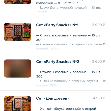
*По желанию хот-доги могут быть
колбаской — 10 шт. 3150 г
упакованы в индивидуальные коробочки
— Шаур-Дог с куриной грудкой — 10 шт.
(оплачивается дополнительно)
2750 г
— Хот-Дог «Французский» с говяжьей
Общий вес – 5214 г
колбаской — 10 шт. 2868 г
Сет «Party Snacks» №1
3 900 ₽
*По желанию хот-доги могут быть
упакованы в индивидуальные коробочки
— Стрипсы красные и зеленые — 15 шт.
(оплачивается дополнительно)
300 г
— Сырные палочки с ягодным соусом — 15
Общий вес – 8768 г
порций, 960 г
— Салат «Коул Слоу» — 15 порций, 600 г
Сет «Party Snacks» №2
3 600 ₽
Общий вес – 1860 г
— Стрипсы красные и зеленые — 15 шт.
300 г
— Сырные палочки с ягодным соусом — 15
порций, 690 г
Сет «Для друзей»
4 100 ₽
Общий вес – 1260 г
— Хот-дог «Двухсторонний» с острой