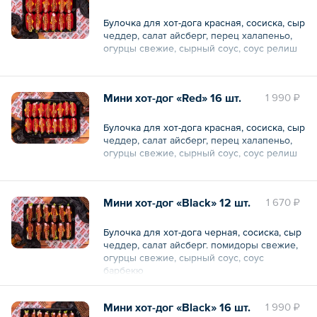
Общий вес – 1820 г
Булочка для хот-дога красная, сосиска, сыр
чеддер, салат айсберг, перец халапеньо,
огурцы свежие, сырный соус, соус релиш
Мини хот-дог «Red» 16 шт.
1 990 ₽
Общий вес – 1.3 кг
Булочка для хот-дога красная, сосиска, сыр
чеддер, салат айсберг, перец халапеньо,
огурцы свежие, сырный соус, соус релиш
Мини хот-дог «Black» 12 шт.
1 670 ₽
Общий вес – 1820 г
Булочка для хот-дога черная, сосиска, сыр
чеддер, салат айсберг. помидоры свежие,
огурцы свежие, сырный соус, соус
барбекю
Общий вес – 1.3 кг
Мини хот-дог «Black» 16 шт.
1 990 ₽