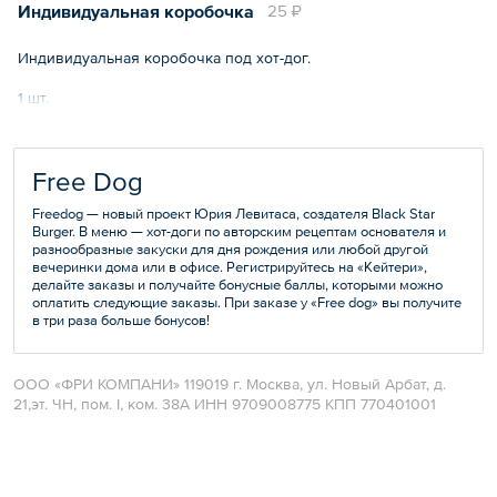
Индивидуальная коробочка
25 ₽
Индивидуальная коробочка под хот-дог.
1 шт.
Free Dog
Freedog — новый проект Юрия Левитаса, создателя Black Star
Burger. В меню — хот-доги по авторским рецептам основателя и
разнообразные закуски для дня рождения или любой другой
вечеринки дома или в офисе. Регистрируйтесь на «Кейтери»,
делайте заказы и получайте бонусные баллы, которыми можно
оплатить следующие заказы. При заказе у «Free dog» вы получите
в три раза больше бонусов!
ООО «ФРИ КОМПАНИ» 119019 г. Москва, ул. Новый Арбат, д.
21,эт. ЧН, пом. I, ком. 38А ИНН 9709008775 КПП 770401001