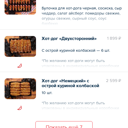
Булочка для хот-дога черная, сосиска, сыр
чеддер, салат айсберг. помидоры свежие,
огурцы свежие, сырный соус, соус
барбекю
Общий вес – 1820 г
Хот-дог «Двухсторонний»
1 899 ₽
С острой куриной колбаской — 6 шт.
*По желанию хот-доги могут быть
упакованы в индивидуальные коробочки
(оплачивается дополнительно)
Хот-дог «Немецкий» с
2 599 ₽
Общий вес – 0.9 кг
острой куриной колбаской
10 шт.
*По желанию хот-доги могут быть
упакованы в индивидуальные коробочки
(оплачивается дополнительно)
Общий вес – 3150 г
Показать ещё 7