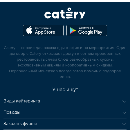
Catery — сервис для заказа еды в офис и на мероприятия. Один
договор с Catery открывает доступ к сотням проверенных
ресторанов, тысячам блюд разнообразных кухонь,
эксклюзивным акциям и корпоративным скидкам.
Персональный менеджер всегда готов помочь с подбором
меню.
У нас ищут
Виды кейтеринга
Поводы
Заказать фуршет