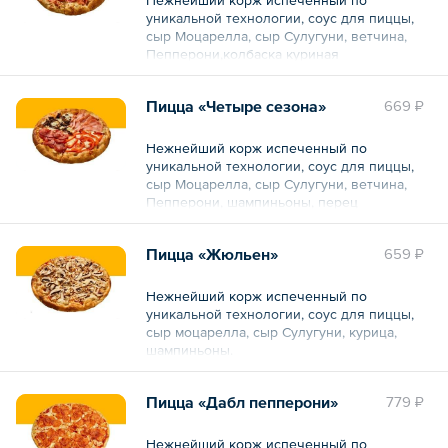
уникальной технологии, соус для пиццы,
сыр Моцарелла, сыр Сулугуни, ветчина,
Пепперони,колбаска куриная
Общий вес – 490 г
Пицца «Четыре сезона»
669 ₽
Нежнейший корж испеченный по
уникальной технологии, соус для пиццы,
сыр Моцарелла, сыр Сулугуни, ветчина,
Пепперони, шампиньоны, перец
болгарский.
Пицца «Жюльен»
659 ₽
Общий вес – 490 г
Нежнейший корж испеченный по
уникальной технологии, соус для пиццы,
сыр моцарелла, сыр Сулугуни, курица,
шампиньоны.
Общий вес – 490 г
Пицца «Дабл пепперони»
779 ₽
Нежнейший корж испеченный по