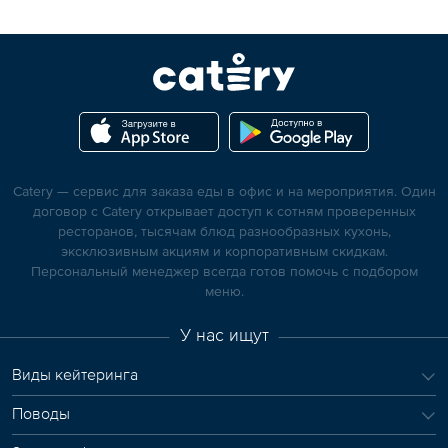
Catery — сервис для заказа еды в офис и на мероприятия. Один
договор с Catery открывает доступ к сотням проверенных
ресторанов, тысячам блюд разнообразных кухонь,
эксклюзивным акциям и корпоративным скидкам.
Персональный менеджер всегда готов помочь с подбором
меню.
У нас ищут
Виды кейтеринга
Поводы