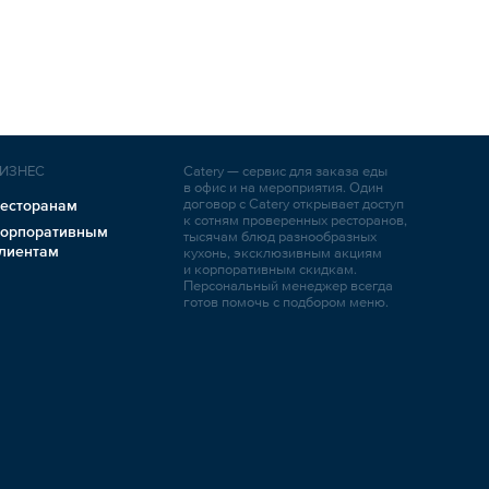
ИЗНЕС
Catery — сервис для заказа еды
в офис и на мероприятия. Один
договор с Catery открывает доступ
есторанам
к сотням проверенных ресторанов,
орпоративным
тысячам блюд разнообразных
лиентам
кухонь, эксклюзивным акциям
и корпоративным скидкам.
Персональный менеджер всегда
готов помочь с подбором меню.