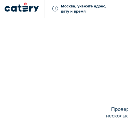
Москва, укажите адрес,
!
дату и время
Провер
нескольк