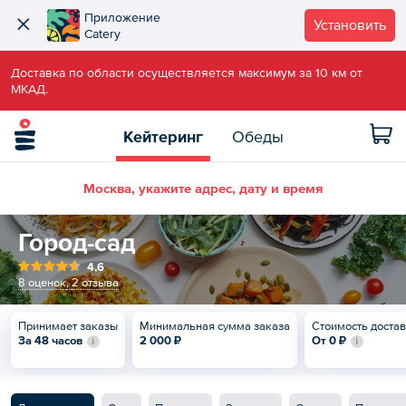
Приложение
Установить
Catery
Доставка по области осуществляется максимум за 10 км от
МКАД.
Кейтеринг
Обеды
Москва, укажите адрес, дату и время
Город-сад
4,6
8 оценок
,
2 отзыва
Принимает заказы
Минимальная сумма заказа
Стоимость доста
За 48 часов
2 000 ₽
От
0 ₽