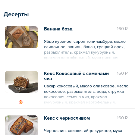
Десерты
Банана брэд
160 ₽
Яйцо куриное, сироп топинамбура, масло
сливочное, ваниль, банан, грецкий орех,
разрыхлитель, крахмал кукурузный,
крахмал картофельный, мука рисовая,
гуаровая камедь, соевый белок.
Кекс Кокосовый с семенами
160 ₽
чиа
Общий вес – 100 г
Сахар кокосовый, масло оливковое, масло
кокосовое, разрыхлитель, вода, стружка
кокосовая, семена чиа, крахмал
кукурузный, крахмал картофельный,
соевый белок, гуаровая камедь, мука
рисовая.
Кекс с черносливом
160 ₽
КБЖУ: 390/4,5/22,6/42,3
Чернослив, сливки, яйцо куриное, мука
Общий вес – 100 г