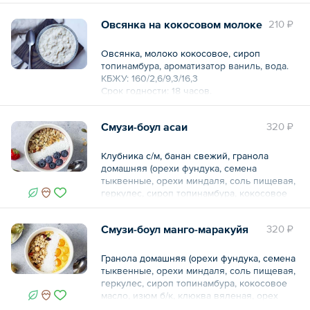
Срок годности: 18 часов.
Условия хранения: от +2 до +6
Овсянка на кокосовом молоке
210 ₽
Аллергены: мед.
Общий вес – 220 г
Овсянка, молоко кокосовое, сироп
топинамбура, ароматизатор ваниль, вода.
КБЖУ: 160/2,6/9,3/16,3
Срок годности: 18 часов.
Условия хранения: от +2 до +6
Аллергены: глютен.
Смузи-боул асаи
320 ₽
Общий вес – 220 г
Клубника с/м, банан свежий, гранола
домашняя (орехи фундука, семена
тыквенные, орехи миндаля, соль пищевая,
геркулес, сироп топинамбура, кокосовое
масло, изюм б/к, клюква вяленая, орех
грецкий, орехи кешью, семена
Смузи-боул манго-маракуйя
320 ₽
подсолнуха), кокосовая стружка, кокосовое
молоко, асаи порошок, голубика.
КБЖУ: 121, 85/2, 35/5, 51/15, 71
Гранола домашняя (орехи фундука, семена
Срок годности: 18 часов
тыквенные, орехи миндаля, соль пищевая,
Условия хранения: от +2 до +4
геркулес, сироп топинамбура, кокосовое
масло, изюм б/к, клюква вяленая, орех
грецкий, орехи кешью, семена