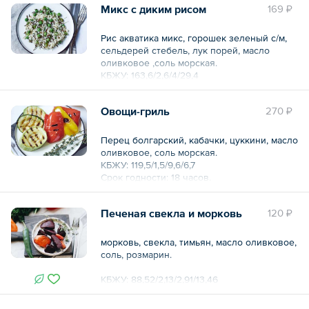
В порции / упаковке:
Микс с диким рисом
169 ₽
Белки 14.4
Рис акватика микс, горошек зеленый с/м,
Жиры 24
сельдерей стебель, лук порей, масло
Углеводы 38
оливковое ,соль морская.
Ккал 422.2
КБЖУ: 163,6/2,6/4/29,4
Срок годности: 18 часов.
Общий вес – 200 г
Условия хранения: от +2 до +6
Овощи-гриль
270 ₽
Общий вес – 150 г
Перец болгарский, кабачки, цуккини, масло
оливковое, соль морская.
КБЖУ: 119,5/1,5/9,6/6,7
Срок годности: 18 часов.
Условия хранения: от +2 до +6
Печеная свекла и морковь
120 ₽
Общий вес – 200 г
морковь, свекла, тимьян, масло оливковое,
соль, розмарин.
КБЖУ: 88,52/2,13/2,91/13,46
Общий вес – 150 г