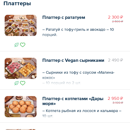
Платтеры
Платтер с рататуем
2 300 ₽
2 500 ₽
– Рататуй с тофу-гриль и авокадо – 10
порций.
Общий вес – 1.5 кг
Платтер с Vegan сырниками
2 490 ₽
– Сырники из тофу с соусом «Малина-
кокос»
– 10 порций по 2 шт.
Платтер с котлетами «Дары
2 950 ₽
моря»
3 100 ₽
– Котлета рыбная из лосося и кальмара –
10 шт.