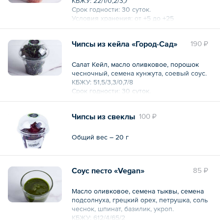
КБЖУ: 22/1/0,2/3,7
Срок годности: 30 суток.
Условия хранения: от +5 до +25
Общий вес – 10 г
Чипсы из кейла «Город-Сад»
190 ₽
Салат Кейл, масло оливковое, порошок
чесночный, семена кунжута, соевый соус.
КБЖУ: 51,5/3,3/0,7/8
Срок годности: 30 суток.
Условия хранения: от +5 до +25
Чипсы из свеклы
100 ₽
Общий вес – 10 г
Общий вес – 20 г
Соус песто «Vegan»
85 ₽
Масло оливковое, семена тыквы, семена
подсолнуха, грецкий орех, петрушка, соль
чеснок, шпинат, базилик, укроп.
КБЖУ: 612/4/65/2