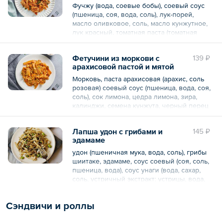
Фучжу (вода, соевые бобы), соевый соус
(пшеница, соя, вода, соль), лук-порей,
масло оливковое, соль, масло кунжутное,
лук красный, томатная паста (томатная
паста, вода, соль), помидоры вяленые
(помидоры, подсолнечное масло, чеснок,
Фетучини из моркови с
139 ₽
вода, винный уксус, соль пищевая,
арахисовой пастой и мятой
корректор кислотности, антиоксидант),
маслины б/к (маслины черные, вода, соль),
Морковь, паста арахисовая (арахис, соль
соевый фарш (соевая мука, соевое мясо,
розовая) соевый соус (пшеница, вода, соя,
вода, соль), перец черный молотый,
соль), сок лимона, цедра лимона, зира,
орегано, каперсы (каперсы, вода, винный
калинджи, семена кунжута, черный перец
уксус, соль, лимонная кислота,
душистый, масло оливковое, мята,
антиоксидант), помидоры с/с, сироп
петрушка, нут, масло кунжутное, вода.
топинамбура, базилик, тимьян, розмарин,
Лапша удон с грибами и
145 ₽
чеснок, уксус винный.
эдамаме
В порции / упаковке:
удон (пшеничная мука, вода, соль), грибы
В порции / упаковке:
Белки 8.85
шиитаке, эдамаме, соус соевый (соя, соль,
Жиры 18.6
пшеница, вода), соус унаги (вода, сахар,
Белки 22.5
Углеводы 19.2
соль, устричный экстракт: устрицы, вода,
Жиры 18.6
Ккал 278.85
соль, модифицированный кукурузный
Углеводы 17.85
крахмал, пшеничная мука, краситель
Ккал 328.5
Общий вес – 150 г
Сэндвичи и роллы
Е150а), масло оливковое, семена кунжута,
кинза.
Общий вес – 150 г