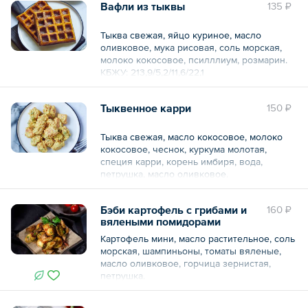
Вафли из тыквы
135 ₽
Тыква свежая, яйцо куриное, масло
оливковое, мука рисовая, соль морская,
молоко кокосовое, псилллиум, розмарин.
КБЖУ: 213,9/5,2/11,6/22,1
Срок годности: 18 часов.
Условия хранения: от +2 до +6
Тыквенное карри
150 ₽
Аллергены:яйцо.
Общий вес – 80 г
Тыква свежая, масло кокосовое, молоко
кокосовое, чеснок, куркума молотая,
специя карри, корень имбиря, вода,
петрушка, масло оливковое.
КБЖУ: 122,9/1,6/9,2/8,5
Срок годности: 18 часов.
Бэби картофель с грибами и
160 ₽
Условия хранения: от +2 до +6
вялеными помидорами
Общий вес – 150 г
Картофель мини, масло растительное, соль
морская, шампиньоны, томаты вяленые,
масло оливковое, горчица зернистая,
петрушка.