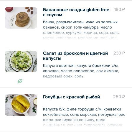
тахиновая (100% кунжут), салат радичио.
Общий вес – 280 г
Банановые оладьи gluten free
180 ₽
с соусом
В порции / упаковке:
Банан, разрыхлитель, мука из зеленых
Белки 12.24
бананов, сироп топинамубра, масло
Жиры 13.92
оливковое, куркума, корица, сода, соль,
Углеводы 14.4
масло кокосовое, молоко миндальное,
Ккал 232.8
крахмал тапиоки,клубника с/м, пектин,
топинамбур.
Общий вес – 240 г
Салат из брокколи и цветной
230 ₽
капусты
В порции / упаковке:
Капуста цветная, капуста брокколи с/м,
Белки 3.63
авокадо, масло оливковое, сок лимона,
Жиры 11
кедровый орех, соль.
Углеводы 31.9
Ккал 243.1
В порции / упаковке:
Общий вес – 110 г
Голубцы с красной рыбой
250 ₽
Белки 4.5
Жиры 9.6
Углеводы 6.45
Капуста б/к, филе горбуши с/м, креветки
Ккал 130.8
коктейльные, соль морская, петрушка, рис
ширатаки (мука из коньяку, вода
Общий вес – 150 г
очищенная, кальция гидроксид), куркума,
молоко кокосовое, соль морская, специя