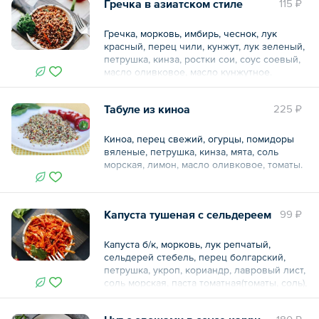
Гречка в азиатском стиле
115 ₽
Общий вес – 150 г
Гречка, морковь, имбирь, чеснок, лук
красный, перец чили, кунжут, лук зеленый,
петрушка, кинза, ростки сои, соус соевый,
масло оливковое, масло кунжутное.
Табуле из киноа
225 ₽
Общий вес – 150 г
Киноа, перец свежий, огурцы, помидоры
вяленые, петрушка, кинза, мята, соль
морская, лимон, масло оливковое, томаты.
Пищевая и энергетическая ценность на
100 г.:
Капуста тушеная с сельдереем
99 ₽
Белки 7
Жиры 12
Углеводы 35
Капуста б/к, морковь, лук репчатый,
Ккал 275/1045
сельдерей стебель, перец болгарский,
Вес: 150 г
петрушка, укроп, кориандр, лавровый лист,
соль морская, паста томатная(томаты, соль),
Общий вес – 150 г
масло оливковое.