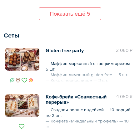
карри.
Показать ещё 5
В порции / упаковке:
Белки 13.4
Жиры 4.8
Сеты
Углеводы 8.7
Ккал 131.2
Gluten free party
2 060 ₽
Общий вес – 100 г
— Маффин морковный с грецким орехом —
5 шт.
— Маффин лимонный gluten free — 5 шт.
— Кекс с черносливом — 3 шт.
— Кекс «Кокос-чиа» — 3 шт.
Кофе-брейк «Совместный
4 050 ₽
перерыв»
— Сэндвич-ролл с индейкой — 10 порций
по 2 шт.
— Конфета «Миндальный трюфель» — 10
шт.
— Конфета кокосовая с Матча — 10 шт.