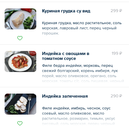
Куриная грудка су вид
299 ₽
Куриная грудка, масло растительное, соль
морская, лавровый лист, перец черный
горошек.
Общий вес – 170 г
Индейка с овощами в
199 ₽
томатном соусе
Филе бедра индейки, морковь, перец
свежий болгарский, корень имбиря, лук
порей, масло оливковое, орегано, соль
морская, томаты с/с, соль пищевая, черный
молотый перец, сахар тростниковый,
базилик свежий, тимьян свежий, розмарин
Индейка запеченная
290 ₽
свежий, чеснок свежий, уксус винный,
соус соевый, масло кунжутное.
Филе индейки, имбирь, чеснок, соус
соевый, масло оливковое, масло
Общий вес – 100 г
растительное, розмарин, тимьян, уксус
рисовый, соль морская, перец черный
молотый.