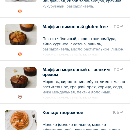
миндальная, сироп топинамбура, крахмал
кукурузный, разрыхлитель.
Общий вес – 100 г
Маффин лимонный gluten free
110 ₽
Пектин яблочный, сироп топинамбура,
яйцо куриное, сметана, ваниль,
разрыхлитель, масло растительное, лимон,
крахмал кукурузный, крахмал
картофельный, мука рисовая, гуаровая
камедь, соевый белок, кумкват.
Маффин морковный с грецким
110 ₽
орехом
Общий вес – 80 г
Морковь, сироп топинамбура, лимон, масло
растительное, грецкий орех, корица, сода,
мука миндальная, пектин яблочный,
крахмал кукурузный, крахмал
картофельный, мука рисовая, гуаровая
камедь, соевый белок.
Кольцо творожное
165 ₽
Общий вес – 80 г
Молоко (молоко цельное, молоко
обезжиренное), масло сливочное, сироп