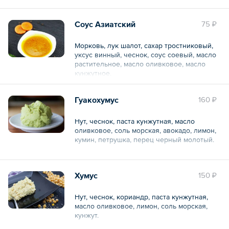
Срок годности: 18 часов.
Условия хранения: от +2 до +6
Соус Азиатский
75 ₽
Аллергены: орехи.
Общий вес – 50 г
Морковь, лук шалот, сахар тростниковый,
уксус винный, чеснок, соус соевый, масло
растительное, масло оливковое, масло
кунжутное.
Гуакохумус
160 ₽
Общий вес – 50 г
Нут, чеснок, паста кунжутная, масло
оливковое, соль морская, авокадо, лимон,
кумин, петрушка, перец черный молотый.
Общий вес – 150 г
Хумус
150 ₽
Нут, чеснок, кориандр, паста кунжутная,
масло оливковое, лимон, соль морская,
кунжут.