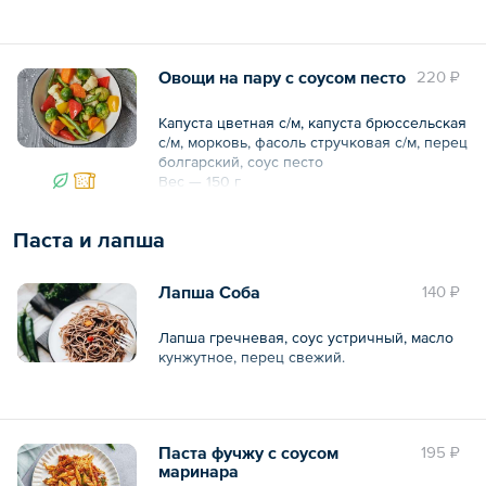
укроп).
В порции / упаковке:
Овощи на пару с соусом песто
220 ₽
Белки 15.6
Жиры 27
Капуста цветная с/м, капуста брюссельская
Углеводы 39.6
с/м, морковь, фасоль стручковая с/м, перец
Ккал 474.3
болгарский, соус песто
Вес — 150 г
Общий вес – 300 г
Паста и лапша
Лапша Соба
140 ₽
Лапша гречневая, соус устричный, масло
кунжутное, перец свежий.
Общий вес – 150 г
Паста фучжу с соусом
195 ₽
маринара