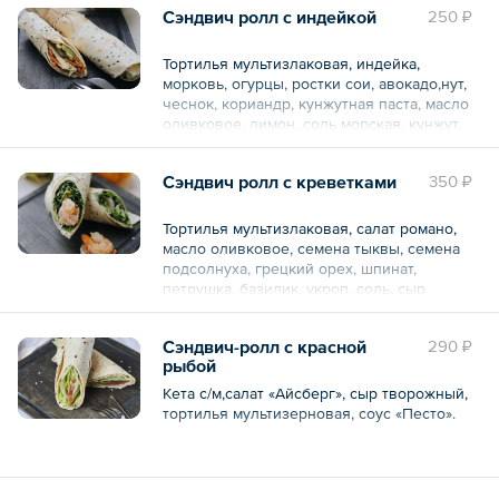
Сэндвич ролл с индейкой
250 ₽
В порции / упаковке:
Белки 11.25
Тортилья мультизлаковая, индейка,
Жиры 7.2
морковь, огурцы, ростки сои, авокадо,нут,
Углеводы 55.5
чеснок, кориандр, кунжутная паста, масло
Ккал 331.5
оливковое, лимон, соль морская, кунжут,
тыква, розмарин, тимьян, масло
Общий вес – 150 г
растительное.
Сэндвич ролл с креветками
350 ₽
Порция — 1 шт.
Тортилья мультизлаковая, салат романо,
масло оливковое, семена тыквы, семена
подсолнуха, грецкий орех, шпинат,
петрушка, базилик, укроп, соль, сыр
веганский, чеснок, сыр творожный,
креветки, перец свежий, имбирь,
Сэндвич-ролл с красной
290 ₽
лимонник, чеснок, масло растительное,
рыбой
паприка сладкая.
Порция — 1 шт.
Кета с/м,салат «Айсберг», сыр творожный,
тортилья мультизерновая, соус «Песто».
Общий вес – 180 г