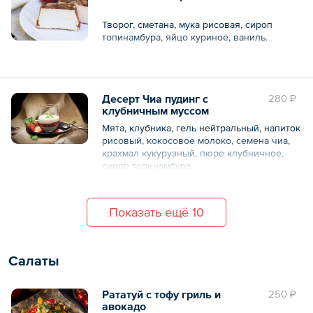
Творог, сметана, мука рисовая, сироп
топинамбура, яйцо куриное, ваниль.
Общий вес – 150 г
Десерт Чиа пудинг с
280 ₽
клубничным муссом
Мята, клубника, гель нейтральный, напиток
рисовый, кокосовое молоко, семена чиа,
крахмал кукурузный, пюре клубничное,
сироп топинамбура.
Общий вес – 150 г
Показать ещё 10
Салаты
Рататуй с тофу гриль и
250 ₽
авокадо