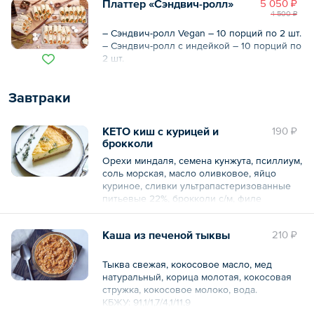
Платтер «Сэндвич-ролл»
5 050 ₽
4 500 ₽
– Сэндвич-ролл Vegan – 10 порций по 2 шт.
– Сэндвич-ролл с индейкой – 10 порций по
2 шт.
Завтраки
КЕТО киш с курицей и
190 ₽
брокколи
Орехи миндаля, семена кунжута, псиллиум,
соль морская, масло оливковое, яйцо
куриное, сливки ультрапастеризованные
питьевые 22%, брокколи с/м, филе
куриное, тимьян, розмарин.
КБЖУ: 256,6/16,3/19,1/4
Каша из печеной тыквы
210 ₽
Срок годности: 18 часов.
Условия хранения: от +2 до +6
Аллергены: орехи, яйцо, лактоза.
Тыква свежая, кокосовое масло, мед
натуральный, корица молотая, кокосовая
Общий вес – 125 г
стружка, кокосовое молоко, вода.
КБЖУ: 91,1/1,7/4,1/11,9