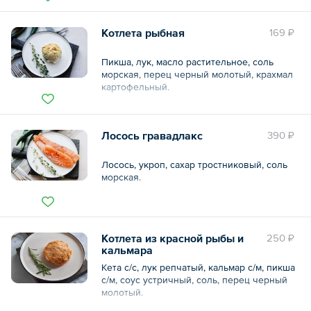
Жиры 6.4
Углеводы 7.12
Котлета рыбная
169 ₽
Ккал 101.44
Пикша, лук, масло растительное, соль
морская, перец черный молотый, крахмал
картофельный.
Лосось гравадлакс
390 ₽
Лосось, укроп, сахар тростниковый, соль
морская.
Общий вес – 100 г
Котлета из красной рыбы и
250 ₽
кальмара
Кета с/с, лук репчатый, кальмар с/м, пикша
с/м, соус устричный, соль, перец черный
молотый.