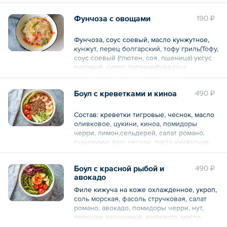
Жиры 23.1
Углеводы 55.5
В порции / упаковке:
Углеводы 19.14
Ккал 331.5
Фунчоза с овощами
190 ₽
Ккал 352
Белки 6
Общий вес – 150 г
Жиры 16.8
Фунчоза, соус соевый, масло кунжутное,
Углеводы 27.6
кунжут, перец болгарский, тофу гриль(Тофу,
Общий вес – 220 г
Ккал 285.6
соус соевый (глютен, соя, пшеница) уксус
рисовый, сироп топинамбура,соус
Общий вес – 150 г
шрирача, масло кунжутное, корень имбиря,
лук зеленый, кинза, кунжут, масло
Боул с креветками и киноа
490 ₽
оливковое), фасоль стручковая.
В порции / упаковке:
Состав: креветки тигровые, чеснок, масло
оливковое, цукини, киноа, помидоры
Белки 3.45
черри, лимон,сельдерей, салат романо,
Жиры 11.85
гуакохумус (нут, чеснок, паста кунжутная
Углеводы 31.35
(100% кунжут), масло оливковое, соль
Ккал 245.7
морская, авокадо, лимон, кумин, петрушка)
Боул с красной рыбой и
490 ₽
Общий вес – 150 г
авокадо
В порции / упаковке:
Филе кижуча на коже охлажденное, укроп,
Белки 23.52
соль морская, фасоль стручковая, салат
Жиры 10.36
романо, авокадо, помидоры черри, нут,
Углеводы 57.96
порошок чесночный, кориандр, масло
Ккал 419.44
оливковое,сок лимона, кунжут, вода, паста