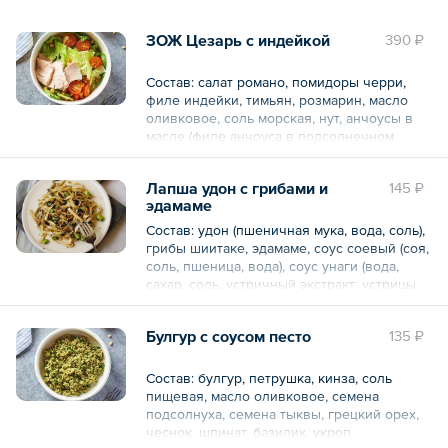
ЗОЖ Цезарь с индейкой
390 ₽
Состав: салат романо, помидоры черри,
филе индейки, тимьян, розмарин, масло
оливковое, соль морская, нут, анчоусы в
масле (филе анчоуса в подсолнечном
масле), чеснок, майонез (молоко
миндальное, горчица дижонская, уксус
Лапша удон с грибами и
145 ₽
столовый, сахарный песок, соль), соус
эдамаме
войчестр (вода питьевая, уксус солодовый,
сахар, уксус винный, соевый соус (вода,
Состав: удон (пшеничная мука, вода, соль),
соевые бобы, пшеница, соль), соус чанти
грибы шиитаке, эдамаме, соус соевый (соя,
из манго (сахар, манго, приправы, соль,
соль, пшеница, вода), соус унаги (вода,
регулятор кислотности, уксусная кислота),
сахар, соль, устричный экстракт: устрицы,
соль, винные добавки, паста томатная,
вода, соль, модифицированный
специи-пряности (сельдерей, горчица),
кукурузный крахмал, пшеничная мука,
смородиновый сироп (глюкозно-
Булгур с соусом песто
135 ₽
краситель Е150а), масло оливковое, семена
фруктозный сиром, экстракт смородины,
кунжута, кинза.
сахар), краситель Е150, ром.
Состав: булгур, петрушка, кинза, соль
В порции / упаковке:
пищевая, масло оливковое, семена
В порции / упаковке:
подсолнуха, семена тыквы, грецкий орех,
Белки 11.25
чеснок, шпинат, базилик, укроп.
Белки 18.04
Жиры 7.2