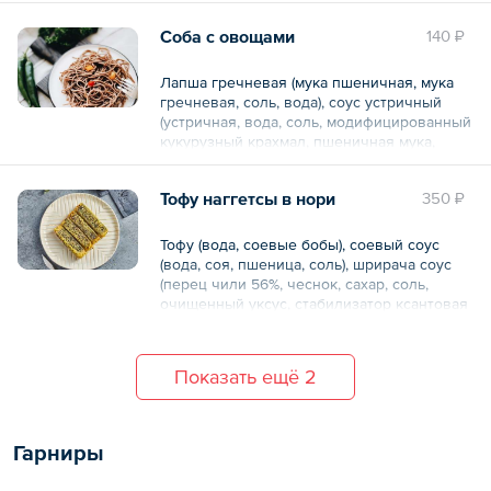
Соба с овощами
140 ₽
Общий вес – 150 г
Лапша гречневая (мука пшеничная, мука
гречневая, соль, вода), соус устричный
(устричная, вода, соль, модифицированный
кукурузный крахмал, пшеничная мука,
краситель Е150а), масло кунжутное, перец
свежий.
Тофу наггетсы в нори
350 ₽
В порции / упаковке:
Тофу (вода, соевые бобы), соевый соус
Белки 8.72
(вода, соя, пшеница, соль), шрирача соус
Жиры 4.89
(перец чили 56%, чеснок, сахар, соль,
Углеводы 45.59
очищенный уксус, стабилизатор ксантовая
Ккал 261.2
камедь), уксус рисовый (спиртовой уксус,
рисовый уксус, вода, сироп, соль), сироп
Общий вес – 150 г
топинамбурура, масло кунжутное, нори
Показать ещё 2
водоросли, кляр (пшеничная мука,
кукурузный крахмал, соль, рисовая мука,
чесночный порошок, черный перец,
разрыхлитель), масло растительное,
Гарниры
куркума, вода, кунжут.