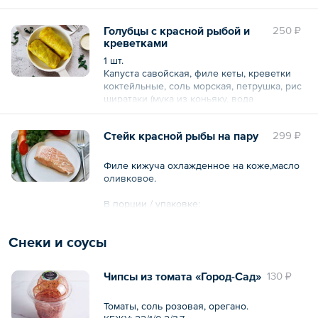
Общий вес – 75 г
Голубцы с красной рыбой и
250 ₽
креветками
1 шт.
Капуста савойская, филе кеты, креветки
коктейльные, соль морская, петрушка, рис
ширатаки (мука из коньяку, вода
очищенная, кальция гидроксид)/
Cоус: молоко кокосовое, соль морская,
Стейк красной рыбы на пару
299 ₽
специя карри (куркума, кориандр, перец
красный молотый, перец душистый,
пожитник).
Филе кижуча охлажденное на коже,масло
оливковое.
КБЖУ: 93,7/12,8/5,7/1,6
В порции / упаковке:
Общий вес – 100 г
Белки 19.8
Снеки и соусы
Жиры 11
Углеводы 0.5
Ккал 179
Чипсы из томата «Город-Сад»
130 ₽
Общий вес – 100 г
Томаты, соль розовая, орегано.