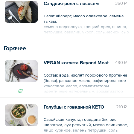
Сэндвич-ролл с лососем
350 ₽
Салат айсберг, масло оливковое, семена
тыквы,
семена подсолнуха, грецкий орех, шпинат,
петрушка, базилик, укроп, соль,чеснок, сыр
творожный (творог, молочная сыворотка
подсырная, сливки (сливки питьевые
Горячее
ультрапастеризованные массовая доля
жира 22%), соль, желатин), лосось
антлантический с/с, соль морская, тортилья
VEGAN котлета Beyond Meat
490 ₽
мультизлаковая (мука пшеничная в/с, вода,
масло подсолнечное рафинированное
дезодарированное, отруби пшеничные,
Состав: вода, изолят горохового протеина
семена льна, сахар, разрыхлитель
(белка), рапсовое масло, рафинированное
(гидрокарбонат натрия,е 450), соль (соль,
кокосовое масло, ароматизаторы
агент антислеживающий е 536), глютен
идентичные натуральным, ароматизатор
пшеничный, эмульгатор е471, регулятор
коптильный, клетчатка (эмульгатор Е460),
кислотности е296, консервант е 223),
метилцеллюлоза (стабилизатор Е461),
Голубцы с говядиной КЕТО
210 ₽
гуммиарабик (стабилизатор Е414),
КБЖУ: 209,4/9,8/10,9/18
картофельный крахмал, мальтодекстрин
(загуститель Е1401), экстракт дрожжей
Савойская капуста, говядина б/к, рис
Общий вес – 180 г
(ароматизатор), соль, подсолнечное масло,
ширатаки, лук репчатый, масло оливковое,
сухие дрожжи, аскорбиновая кислота
яйцо куриное, зелень петрушки, соль