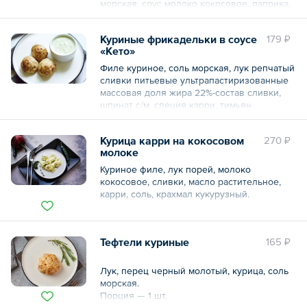
(антиокислитель Е300), уксусная кислота
морская, соус молоко кокосовое, паприка,
(консервант Е260), краситель красный
соль морская.
свекольный (Е162), модифицированный
кукурузный крахмал (загуститель Е1400),
Куриные фрикадельки в соусе
179 ₽
КБЖУ: 125/10,7/8,2/2,1
яблочный экстракт, концентрат лимонного
«Kето»
сока, масло оливковое, перец чили мини.
Общий вес – 120 г
Филе куриное, соль морская, лук репчатый
сливки питьевые ультрапастиризованные
Общий вес – 100 г
массовая доля жира 22%-состав сливки,
шпинат с/м, специя карри, тимьян.
КБЖУ: 136,5/20,6/5,2/1,7
Срок годности: 18 часов.
Курица карри на кокосовом
270 ₽
Условия хранения: от +2 до +6
молоке
Аллергены: лактоза.
Куриное филе, лук порей, молоко
Порция — 3 шт.
кокосовое, сливки, масло растительное,
карри, соль, крахмал кукурузный.
Общий вес – 120 г
Общий вес – 150 г
Тефтели куриные
165 ₽
Лук, перец черный молотый, курица, соль
морская.
Порция — 1 шт.