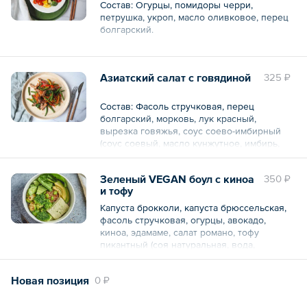
Жиры — 4,4
Состав: Огурцы, помидоры черри,
Углеводы — 7,7
петрушка, укроп, масло оливковое, перец
Ккал — 77,4/308
болгарский.
Пищевая и энергетическая ценность на
100 г.:
Азиатский салат с говядиной
325 ₽
Белки — 0,9
Жиры — 5,6
Общий вес – 150 г
Углеводы — 3,3
Состав: Фасоль стручковая, перец
Ккал — 67,1/268,4
болгарский, морковь, лук красный,
вырезка говяжья, соус соево-имбирный
(соус соевый, масло кунжутное, имбирь,
чеснок), лук зеленый, зелень кинзы,
Общий вес – 150 г
кунжут семена.
Зеленый VEGAN боул c киноа
350 ₽
и тофу
Пищевая и энергетическая ценность на
100 г.:
Капуста брокколи, капуста брюссельская,
Белки — 10
фасоль стручковая, огурцы, авокадо,
Жиры — 4
киноа, эдамаме, салат романо, тофу
Углеводы — 4
пикантный (соя натуральная, вода,
Ккал — 100/380
кориандр, карри, черный перец, соль
морская, коагулят: кальций хлористый),
Общий вес – 150 г
Новая позиция
0 ₽
соус песто (масло оливковое, семена
тыквы, семена подсолнуха, грецкий орех,
петрушка, соль , чеснок, шпинат, базилик,