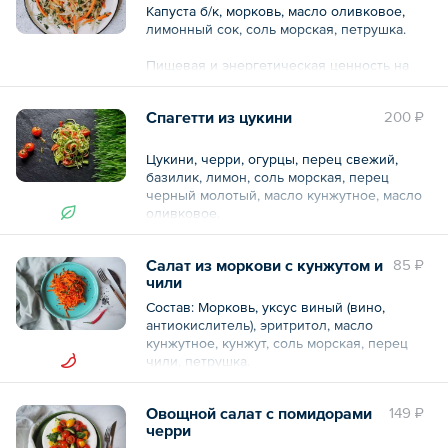
подсолнечное, изолят соевого белка,
Углеводы 15,8
Капуста б/к, морковь, масло оливковое,
сахар, соль, загустители: крахмал
Ккал 123,9/495
лимонный сок, соль морская, петрушка.
тапиоковый и камедь рожкового дерева,
регулятор кислотности: лимонная кислота,
Общий вес – 150 г
Пищевая и энергетическая ценность на
сода пищевая, уксус, ароматизатор.)
100 г:
Белки 1,7
КБЖУ: 108,2/5/6,1/8,4
Спагетти из цукини
200 ₽
Жиры 8
Углеводы 5,5
Общий вес – 150 г
Ккал 120/480
Цукини, черри, огурцы, перец свежий,
базилик, лимон, соль морская, перец
Общий вес – 150 г
черный молотый, масло кунжутное, масло
оливковое.
Салат из моркови с кунжутом и
85 ₽
Общий вес – 150 г
чили
Состав: Морковь, уксус виный (вино,
антиокислитель), эритритол, масло
кунжутное, кунжут, соль морская, перец
чили, петрушка.
Пищевая и энергетическая ценность на
Овощной салат с помидорами
149 ₽
100 г.:
черри
Белки — 1,8