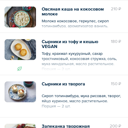
подсолнуха), пюре манго, пюре маракуйя,
Овсяная каша на кокосовом
210 ₽
кокосовая стружка, сироп топинамбура,
молоке
пектин, молоко кокосовое, семена чиа,
физалис.
Молоко кокосовое, геркулес, сироп
КБЖУ: 176, 1/2, 8/12, 34/13, 47
топинамбура, ароматизатор ваниль.
Срок годности: 18 часов
Условия хранения: от +2 до +4
Сырники из тофу и кешью
180 ₽
VEGAN
Тофу, крахмал кукурузный, сахар
тростниковый, кокосовая стружка, соль,
мука миндальная, масло растительное.
Порция — 2 шт.
Сырники из творога
150 ₽
Сироп топинамбура, мука рисовая, творог,
яйцо куриное, масло растительное.
Порция — 2 шт.
Общий вес – 120 г
Запеканка творожная
200 ₽