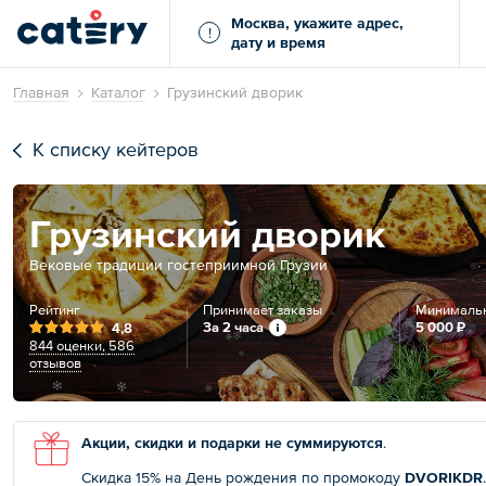
Москва, укажите адрес,
!
дату и время
Главная
Каталог
Грузинский дворик
К списку кейтеров
Грузинский дворик
Вековые традиции гостеприимной Грузии
Рейтинг
Принимает заказы
Минимальн
За 2 часа
5 000 ₽
4,8
844 оценки
,
586
отзывов
Акции, скидки и подарки не суммируются
.
Скидка 15% на День рождения по промокоду
DVORIKDR