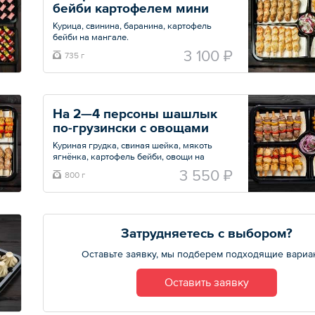
бейби картофелем мини
— Одноразовая посуда в вакуумной
упаковке PREMIUM качества: Тарелки,
Курица, свинина, баранина, картофель
вилки, ножи, салфетки.
бейби на мангале.
Одноразовая посуда в вакуумной упаковке
Общий вес – 5.6 кг
3 100 ₽
735 г
PREMIUM качества: Тарелки, вилки, ножи,
салфетки
Общий вес – 735 г
На 2—4 персоны шашлык 
по-грузински с овощами 
мини
Куриная грудка, свиная шейка, мякоть
ягнёнка, картофель бейби, овощи на
мангале.
3 550 ₽
800 г
Одноразовая посуда в вакуумной упаковке
PREMIUM качества: Тарелки, вилки, ножи,
салфетки
Общий вес – 0.8 кг
Затрудняетесь с выбором?
Оставьте заявку, мы подберем подходящие вариа
Оставить заявку