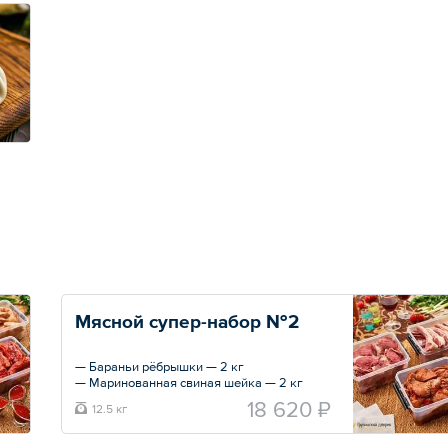
Мясной супер-набор №2
— Бараньи рёбрышки — 2 кг
— Маринованная свиная шейка — 2 кг
— Маринованная куриная грудка — 2 кг
18 620 ₽
12.5 кг
— Каре ягнёнка — 2 кг
— Мякоть ягнёнка — 2 кг
— Соус сацебели — 2,5 кг