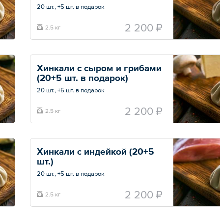
подарок)
20 шт., +5 шт. в подарок
Скидки на данную позицию не действуют.
2 200 ₽
2.5 кг
Общий вес – 2.5 кг
Хинкали с сыром и грибами 
(20+5 шт. в подарок)
20 шт., +5 шт. в подарок
Скидки на данную позицию не действуют.
2 200 ₽
2.5 кг
Общий вес – 2.5 кг
Хинкали с индейкой (20+5 
шт.) 
20 шт., +5 шт. в подарок
Скидки на данную позицию не действуют.
2 200 ₽
2.5 кг
Общий вес – 2.5 кг