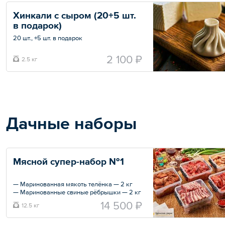
Хинкали с сыром (20+5 шт. 
в подарок)
20 шт., +5 шт. в подарок
Скидки на данную позицию не действуют.
2 100 ₽
2.5 кг
Общий вес – 2.5 кг
Дачные наборы
Мясной супер-набор №1
— Маринованная мякоть телёнка — 2 кг
— Маринованные свиные рёбрышки — 2 кг
— Бараньи рёбрышки — 2 кг
14 500 ₽
12.5 кг
— Свиная шейка — 2 кг
— Маринованные куриные крылышки — 2
кг