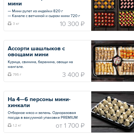
мини 
— Одноразовая посуда в вакуумной
упаковке PREMIUM качества: Тарелки,
— Мини рулет из индейки 820 г
вилки, ножи, салфетки.
— Канапе с ветчиной и сыром мини 720 г
— Канапе капризе 750 г
Общий вес – 4.3 кг
10 300 ₽
3 кг
— Тортильи с курицей и овощами мини 720
г.
Общий вес – 3 кг
Ассорти шашлыков с 
овощами мини
Курица, свинина, баранина, овощи на
мангале.
Одноразовая посуда в вакуумной упаковке
3 400 ₽
795 г
PREMIUM качества: Тарелки, вилки, ножи,
салфетки
Общий вес – 795 г
На 4—6 персоны мини-
хинкали
Отборное мясо и зелень. Одноразовая
посуда в вакуумной упаковке PREMIUM
качества: Тарелки, вилки, ножи, салфетки
oт
1 700 ₽
1.2 кг