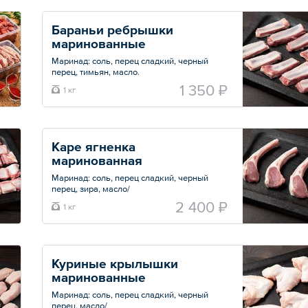
Общий вес – 12.5 кг
Бараньи ребрышки 
маринованные
Маринад: соль, перец сладкий, черный
перец, тимьян, масло.
1 350 ₽
1 кг
Общий вес – 1 кг
Каре ягненка 
маринованная
Маринад: соль, перец сладкий, черный
перец, зира, масло/
2 400 ₽
1 кг
Общий вес – 1 кг
Куриные крылышки 
маринованные
Маринад: соль, перец сладкий, черный
перец, масло/