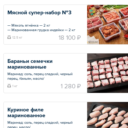
— Соус сацебели — 2,5 кг
Мясной супер-набор №3
Общий вес – 12.5 кг
— Мякоть ягнёнка — 2 кг
— Маринованная грудка индейки — 2 кг
— Маринованная мякоть телёнка — 2 кг
18 100 ₽
12.5 кг
— Маринованная свиная шейка — 2 кг
— Бараньи рёбрышки — 2 кг
— Соус сацебели — 2,5 кг
Общий вес – 12.5 кг
Бараньи семечки 
маринованные
Маринад: соль, перец сладкий, черный
перец, тbмьян, масло/
1 280 ₽
1 кг
Общий вес – 1 кг
Куриное филе 
маринованное
Маринад: соль, перец сладкий, черный
перец, масло/