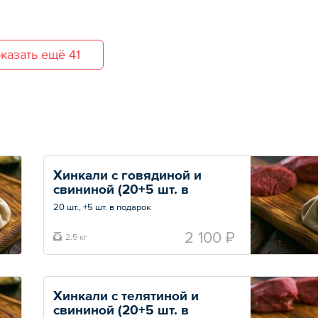
казать ещё 41
Хинкали с говядиной и 
свининой (20+5 шт. в 
подарок)
20 шт., +5 шт. в подарок
Скидки на данную позицию не действуют.
2 100 ₽
2.5 кг
Общий вес – 2.5 кг
Хинкали с телятиной и 
свининой (20+5 шт. в 