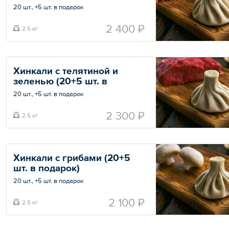
20 шт., +5 шт. в подарок
Скидки на данную позицию не действуют.
2 400 ₽
2.5 кг
Общий вес – 2.5 кг
Хинкали с телятиной и 
зеленью (20+5 шт. в 
подарок)
20 шт., +5 шт. в подарок
Скидки на данную позицию не действуют.
2 300 ₽
2.5 кг
Общий вес – 2.5 кг
Хинкали с грибами (20+5 
шт. в подарок)
20 шт., +5 шт. в подарок
Скидки на данную позицию не действуют.
2 100 ₽
2.5 кг
Общий вес – 2.5 кг