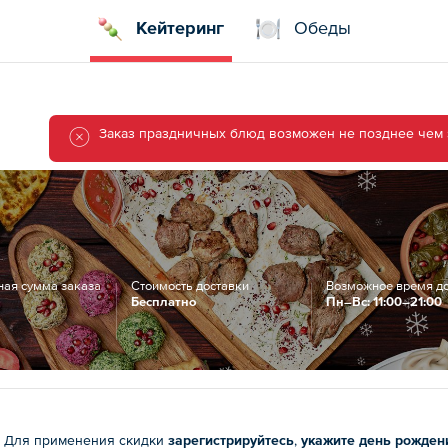
Кейтеринг
Обеды
Заказ праздничных блюд возможен не позднее чем з
ая сумма заказа
Стоимость доставки
Возможное время д
Бесплатно
Пн–Вс: 11:00–21:00
. Для применения скидки
зарегистрируйтесь
,
укажите день рожден