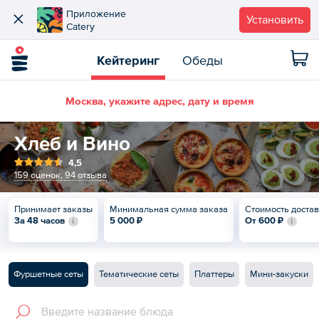
Приложение
Установить
Catery
Кейтеринг
Обеды
Москва, укажите адрес, дату и время
Хлеб и Вино
4,5
159 оценок
,
94 отзыва
Принимает заказы
Минимальная сумма заказа
Стоимость доста
За 48 часов
5 000 ₽
От
600 ₽
Фуршетные сеты
Тематические сеты
Платтеры
Мини-закуски