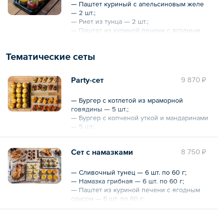
маслины, артишоки, вяленые томаты – 1
— Паштет куриный с апельсиновым желе
порция.
— 2 шт.;
— Риет из тунца — 2 шт.;
Общий вес – 2250 г
— Паштет из куриной печени с ягодным
соусом — 2 шт.
Тематические сеты
Общий вес – 0.6 кг
Party-сет
9 870 ₽
— Бургер с котлетой из мраморной
говядины — 5 шт.;
— Бургер с копченой уткой и мандаринами
— 5 шт.;
— Бургер с ростбифом — 5 шт.;
— Брускетта с тунцом — 5 шт.;
Сет с намазками
8 750 ₽
— Брускетта с томатами — 5 шт.;
— Брускетта с лососем — 5 шт.;
— Брускетта с ростбифом — 5 шт.
— Сливочный тунец — 6 шт. по 60 г;
— Намазка грибная — 6 шт. по 60 г;
Общий вес – 2050 г
— Паштет из куриной печени с ягодным
соусом — 6 шт. по 60 г;
— Паштет из курицы с апельсиновым желе
— 6 шт. по 60 г;