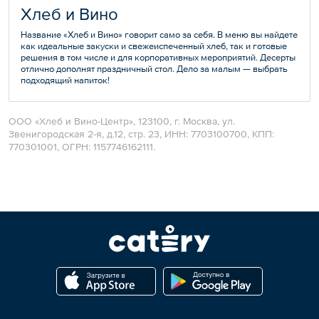
Хлеб и Вино
Название «Хлеб и Вино» говорит само за себя. В меню вы найдете
как идеальные закуски и свежеиспеченный хлеб, так и готовые
решения в том числе и для корпоративных мероприятий. Десерты
отлично дополнят праздничный стол. Дело за малым — выбрать
подходящий напиток!
ООО «Хлеб и Вино-Центр», 123100, г. Москва, ул.
Звенигородская 2-я, д.12, стр. 23, ИНН: 7703100700, КПП:
770301001, ОГРН: 1157746162111.