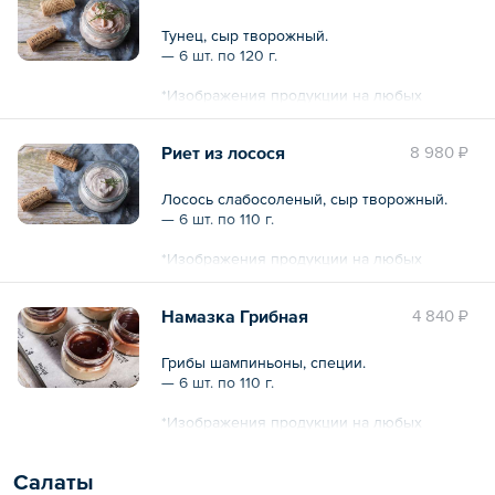
Общий вес – 780 г
Тунец, сыр творожный.
— 6 шт. по 120 г.
*Изображения продукции на любых
фотографиях могут отличаться от
оригиналов.
Риет из лосося
8 980 ₽
Общий вес – 720 г
Лосось слабосоленый, сыр творожный.
— 6 шт. по 110 г.
*Изображения продукции на любых
фотографиях могут отличаться от
оригиналов.
Намазка Грибная
4 840 ₽
Общий вес – 660 г
Грибы шампиньоны, специи.
— 6 шт. по 110 г.
*Изображения продукции на любых
фотографиях могут отличаться от
оригиналов.
Салаты