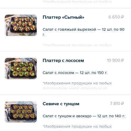
*Изображения продукции на любых
фотографиях могут отличаться от
оригиналов.
Платтер «Сытный»
6 650 ₽
Общий вес – 1260 г
Салат с говяжьей вырезкой — 12 шт. по 90
г.
*Изображения продукции на любых
фотографиях могут отличаться от
оригиналов.
Платтер с лососем
10 900 ₽
Общий вес – 1080 г
Салат с лососем — 12 шт. по 150 г.
*Изображения продукции на любых
фотографиях могут отличаться от
оригиналов.
Севиче с тунцом
7 810 ₽
Общий вес – 1740 г
Салат с тунцом и авокадо — 12 шт. по 140 г.
*Изображения продукции на любых