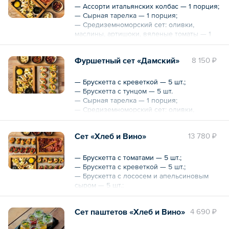
— Ассорти итальянских колбас — 1 порция;
— Сырная тарелка — 1 порция;
— Средиземноморский сет: оливки,
маслины, артишоки, вяленые томаты — 1
порция.
Фуршетный сет «Дамский»
8 150 ₽
Общий вес – 1.2 кг
— Брускетта с креветкой — 5 шт.;
— Брускетта с тунцом — 5 шт.
— Сырная тарелка — 1 порция;
— Средиземноморский сет: оливки,
маслины, артишоки, вяленые томаты — 1
порция.
Сет «Хлеб и Вино»
13 780 ₽
Общий вес – 1150 г
— Брускетта с томатами — 5 шт.;
— Брускетта с креветкой — 5 шт.;
— Брускетта с лососем и апельсиновым
сыром — 5 шт.;
— Брускетта с ростбифом — 5 шт.;
— Ассорти итальянских колбас — 1 порция;
Сет паштетов «Хлеб и Вино»
4 690 ₽
— Сырная тарелка — 1 порция;
— Средиземноморский сет: оливки,