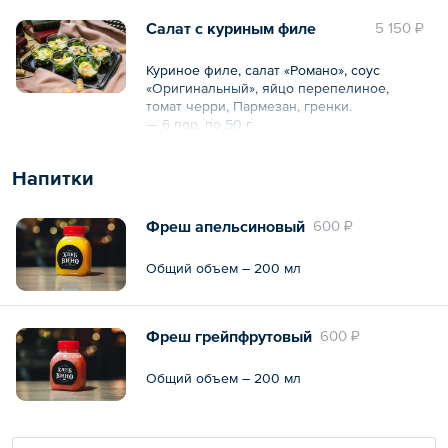
Салат с куриным филе
5 150 ₽
*Изображения продукции на любых
фотографиях могут отличаться от
оригиналов.
Куриное филе, салат «Романо», соус
«Оригинальный», яйцо перепелиное,
Общий вес – 540 г
томат черри, Пармезан, гренки.
— 6 пор. по 50 г.
*Изображения продукции на любых
Напитки
фотографиях могут отличаться от
оригиналов.
Фреш апельсиновый
600 ₽
Общий вес – 300 г
Общий объем – 200 мл
Фреш грейпфрутовый
600 ₽
Общий объем – 200 мл