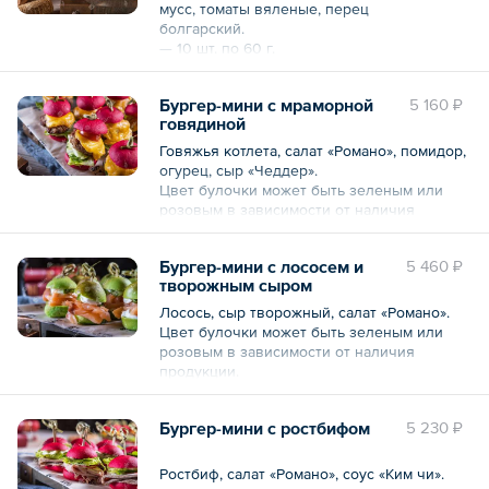
мусс, томаты вяленые, перец
болгарский.
— 10 шт. по 60 г.
*Изображения продукции на любых
Бургер-мини с мраморной
5 160 ₽
фотографиях могут отличаться от
говядиной
оригиналов.
Говяжья котлета, салат «Романо», помидор,
Общий вес – 0.6 кг
огурец, сыр «Чеддер».
Цвет булочки может быть зеленым или
розовым в зависимости от наличия
продукции.
— 5 шт. по 85 г.
Бургер-мини с лососем и
5 460 ₽
творожным сыром
*Изображения продукции на любых
фотографиях могут отличаться от
Лосось, сыр творожный, салат «Романо».
оригиналов.
Цвет булочки может быть зеленым или
розовым в зависимости от наличия
продукции.
Общий вес – 425 г
— 5 шт. по 55 г.
Бургер-мини с ростбифом
5 230 ₽
*Изображения продукции на любых
фотографиях могут отличаться от
оригиналов.
Ростбиф, салат «Романо», соус «Ким чи».