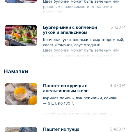
Цвет булочки может быть зеленым или
розовым в зависимости от наличия
Общий вес – 275 г
продукции.
— 5 шт. по 55 г.
Бургер-мини с копченой
5 120 ₽
*Изображения продукции на любых
уткой и апельсином
фотографиях могут отличаться от
оригиналов.
Копченая утка, апельсин, сыр творожный,
салат «Романо», соус ягодный.
Общий вес – 275 г
Цвет булочки может быть зеленым или
розовым в зависимости от наличия
продукции.
— 5 шт. по 50 г.
Намазки
*Изображения продукции на любых
фотографиях могут отличаться от
Паштет из курицы с
4 870 ₽
оригиналов.
апельсиновым желе
Общий вес – 250 г
Куриная печень, лук репчатый, сливки.
— 6 шт. по 130 г.
*Изображения продукции на любых
фотографиях могут отличаться от
оригиналов.
Паштет из тунца
5 490 ₽