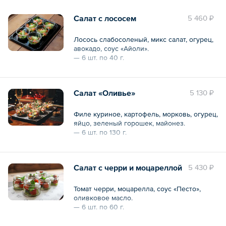
Общий вес – 660 г
Салат с лососем
5 460 ₽
Лосось слабосоленый, микс салат, огурец,
авокадо, соус «Айоли».
— 6 шт. по 40 г.
*Изображения продукции на любых
фотографиях могут отличаться от
Салат «Оливье»
5 130 ₽
оригиналов.
Общий вес – 240 г
Филе куриное, картофель, морковь, огурец,
яйцо, зеленый горошек, майонез.
— 6 шт. по 130 г.
*Изображения продукции на любых
фотографиях могут отличаться от
Салат с черри и моцареллой
5 430 ₽
оригиналов.
Общий вес – 780 г
Томат черри, моцарелла, соус «Песто»,
оливковое масло.
— 6 шт. по 60 г.
*Изображения продукции на любых