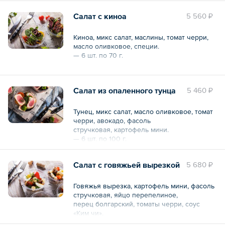
фотографиях могут отличаться от
Салат с киноа
5 560 ₽
оригиналов.
Общий вес – 360 г
Киноа, микс салат, маслины, томат черри,
масло оливковое, специи.
— 6 шт. по 70 г.
*Изображения продукции на любых
фотографиях могут отличаться от
Салат из опаленного тунца
5 460 ₽
оригиналов.
Общий вес – 420 г
Тунец, микс салат, масло оливковое, томат
черри, авокадо, фасоль
стручковая, картофель мини.
— 6 шт. по 100 г.
*Изображения продукции на любых
Салат с говяжьей вырезкой
5 680 ₽
фотографиях могут отличаться от
оригиналов.
Говяжья вырезка, картофель мини, фасоль
Общий вес – 0.6 кг
стручковая, яйцо перепелиное,
перец болгарский, томаты черри, соус
«Ким чи».
— 6 шт. по 90 г.