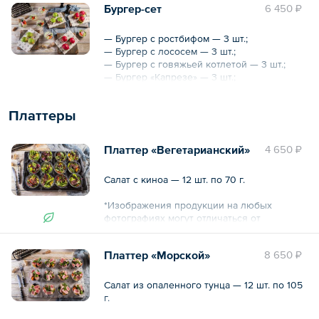
Бургер-сет
6 450 ₽
— Хлебная корзина — 3 порции по 350 г.
*Изображения продукции на любых
— Бургер с ростбифом — 3 шт.;
фотографиях могут отличаться от
— Бургер с лососем — 3 шт.;
оригиналов.
— Бургер с говяжьей котлетой — 3 шт.;
— Бургер «Капрезе» — 3 шт.;
Общий вес – 2510 г
— Овощи с Песто и сметаной в стаканчике
— 6 шт.
Платтеры
*Изображения продукции на любых
фотографиях могут отличаться от
Платтер «Вегетарианский»
4 650 ₽
оригиналов.
Общий вес – 1770 г
Салат с киноа — 12 шт. по 70 г.
*Изображения продукции на любых
фотографиях могут отличаться от
оригиналов.
Платтер «Морской»
8 650 ₽
Общий вес – 840 г
Салат из опаленного тунца — 12 шт. по 105
г.