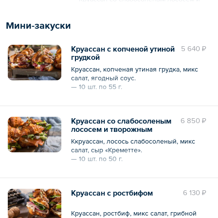
творожным сыром — 10 шт. по 50 г;
Общий вес – 2450 г
— Круассан с ростбифом — 10 шт. по 60 г.
Мини-закуски
*Изображения продукции на любых
фотографиях могут отличаться от
Круассан с копченой утиной
5 640 ₽
оригиналов.
грудкой
Круассан, копченая утиная грудка, микс
Общий вес – 1650 г
салат, ягодный соус.
— 10 шт. по 55 г.
*Изображения продукции на любых
фотографиях могут отличаться от
Круассан со слабосоленым
6 850 ₽
оригиналов.
лососем и творожным
сыром
Общий вес – 550 г
Ккруассан, лосось слабосоленый, микс
салат, сыр «Креметте».
— 10 шт. по 50 г.
*Изображения продукции на любых
фотографиях могут отличаться от
Круассан с ростбифом
6 130 ₽
оригиналов.
Общий вес – 500 г
Круассан, ростбиф, микс салат, грибной