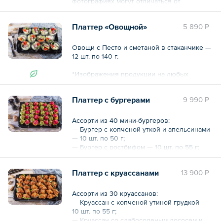
фотографиях могут отличаться от
оригиналов.
Платтер «Овощной»
5 890 ₽
Общий вес – 1680 г
Овощи с Песто и сметаной в стаканчике —
12 шт. по 140 г.
*Изображения продукции на любых
фотографиях могут отличаться от
оригиналов.
Платтер с бургерами
9 990 ₽
Общий вес – 1680 г
Ассорти из 40 мини-бургеров:
— Бургер с копченой уткой и апельсинами
— 10 шт. по 50 г;
— Бургер с ростбифом — 10 шт. по 55 г;
— Бургер с цитрусовым лососем и
творожным сыром — 10 шт. по 55 г;
Платтер с круассанами
13 900 ₽
— Бургер с котлетой из мраморной
говядины — 10 шт. по 85 г.
Ассорти из 30 круассанов:
*Изображения продукции на любых
— Круассан с копченой утиной грудкой —
фотографиях могут отличаться от
10 шт. по 55 г;
оригиналов.
— Круассан со слабосоленым лососем и