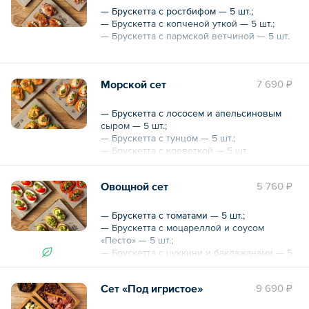
— Брускетта с ростбифом — 5 шт.;
— Брускетта с копченой уткой — 5 шт.;
— Брускетта с пармской ветчиной — 5 шт.
Общий вес – 820 г
Морской сет
7 690 ₽
— Брускетта с лососем и апельсиновым
сыром — 5 шт.;
— Брускетта с тунцом — 5 шт.;
— Брускетта с креветкой — 5 шт.
Общий вес – 750 г
Овощной сет
5 760 ₽
— Брускетта с томатами — 5 шт.;
— Брускетта с моцареллой и соусом
«Песто» — 5 шт.;
— Брускетта с цуккини и баклажанами — 5
шт.
Сет «Под игристое»
9 690 ₽
Общий вес – 820 г