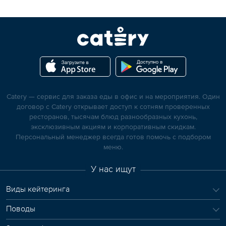
Catery — сервис для заказа еды в офис и на мероприятия. Один
договор с Catery открывает доступ к сотням проверенных
ресторанов, тысячам блюд разнообразных кухонь,
эксклюзивным акциям и корпоративным скидкам.
Персональный менеджер всегда готов помочь с подбором
меню.
У нас ищут
Виды кейтеринга
Поводы