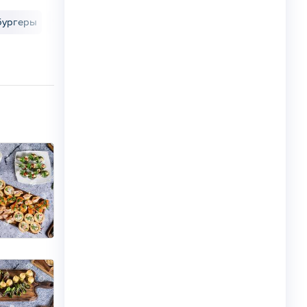
бургеры
Чиз Боллы
«Паштеты» с мини-багетами