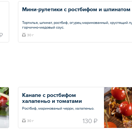
Мини-рулетики с ростбифом и шпинатом
Тортилья, шпинат, ростбиф, огурец маринованный, хрустящий лу
горчично-медовый соус.
₽
30 г
Минимальный заказ — 8 шт.
Общий вес – 30 г
Канапе с ростбифом 
халапеньо и томатами
Ростбиф, маринованый черри, халапеньо.
Минимальный заказ — 10 шт.
130 ₽
30 г
Общий вес – 30 г