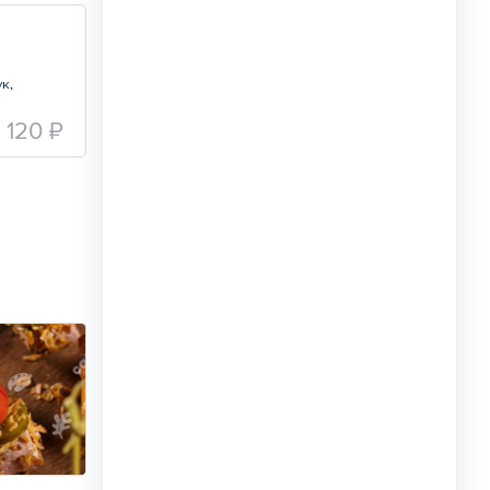
к,
120 ₽