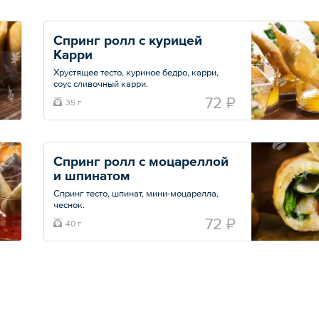
Спринг ролл с курицей 
Карри 
Хрустящее тесто, куриное бедро, карри,
соус сливочный карри.
72 ₽
35 г
Минимальный заказ — 10 шт.
Общий вес – 35 г
Спринг ролл с моцареллой 
и шпинатом
Спринг тесто, шпинат, мини-моцарелла,
чеснок.
72 ₽
40 г
Минимальный заказ — 10 шт.
Общий вес – 40 г