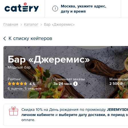
Москва, укажите адрес,
!
дату и время
Главная
Каталог
Бар «Джеремис»
К списку кейтеров
Бар «Джеремис»
Модный бар
Рейтинг
Принимает заказы
Минимальн
За 24 часа
2 500 ₽
4,5
6 оценок
,
5 отзывов
Скидка 10% на День рождения по промокоду
JEREMYSD
личном кабинете
и
выберите дату доставки, в период 
оплате.