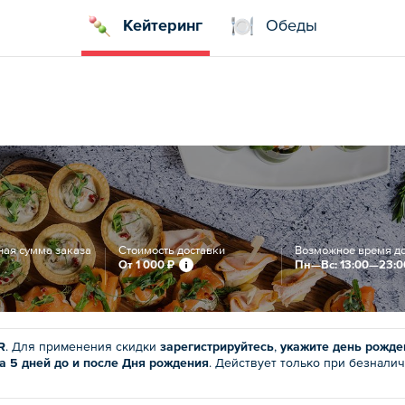
Кейтеринг
Обеды
ая сумма заказа
Стоимость доставки
Возможное время д
От
1 000 ₽
Пн—Вс: 13:00—23:0
R
. Для применения скидки
зарегистрируйтесь
,
укажите день рожде
за 5 дней до и после Дня рождения
. Действует только при безнали