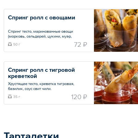
Спринг ролл с овощами  
Спринг тесто, маринованные овощи
(морковь, сельдерей, цукини, муэр,
шиитаке, болгарский перец).
72 ₽
50 г
Минимальный заказ — 10 шт.
Общий вес – 50 г
Спринг ролл с тигровой 
креветкой
Хрустящее тесто, креветка тигровая,
базилик, соус свит чили.
120 ₽
35 г
Минимальный заказ — 10 шт.
Общий вес – 35 г
Тарталетки