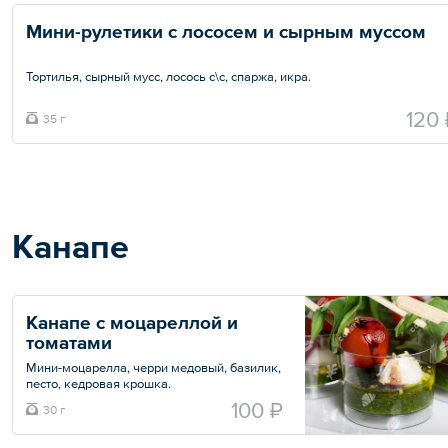
Мини-рулетики с лососем и сырным муссом
Тортилья, сырный мусс, лосось с\с, спаржа, икра.
Минимальный заказ — 8 шт.
120 
35 г
Общий вес – 35 г
Канапе
Канапе с моцареллой и 
томатами
Мини-моцарелла, черри медовый, базилик,
песто, кедровая крошка.
100 ₽
30 г
Минимальный заказ — 10 шт.
Общий вес – 30 г