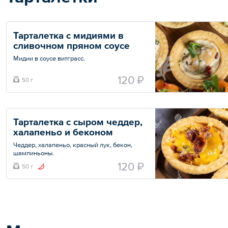
Тарталетка с мидиями в 
сливочном пряном соусе
Мидии в соусе витграсс.
Минимальный заказ — 10 шт.
120 ₽
50 г
Общий вес – 50 г
Тарталетка с сыром чеддер, 
халапеньо и беконом
Чеддер, халапеньо, красный лук, бекон,
шампиньоны.
120 ₽
50 г
Минимальный заказ — 10 шт.
Общий вес – 50 г