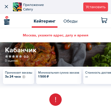
Приложение
Установить
Catery
Кейтеринг
Обеды
Москва, укажите адрес, дату и время
Кабанчик
0,0
0 оценок
Принимает заказы
Минимальная сумма заказа
Стоимость доста
За 24 часа
1 500 ₽
—
!