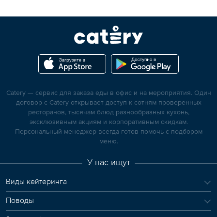
Catery — сервис для заказа еды в офис и на мероприятия. Один
договор с Catery открывает доступ к сотням проверенных
ресторанов, тысячам блюд разнообразных кухонь,
эксклюзивным акциям и корпоративным скидкам.
Персональный менеджер всегда готов помочь с подбором
меню.
У нас ищут
Виды кейтеринга
Поводы