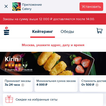
Приложение
Установить
Catery
Заказы на сумму выше 12 000 ₽ доставляются после 14:00.
Кейтеринг
Обеды
Москва, укажите адрес, дату и время
Kirin
4,9
8 оценок
,
7 отзывов
Принимает заказы
Минимальная сумма заказа
Стоимость доста
За 24 часа
4 000 ₽
От
500 ₽
Скидки на избранные сеты