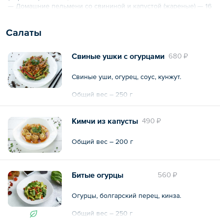
— Домашние пельмени со свининой и капустой (жареные) — 16
шт.;
— Баклажаны по традиционному рецепту — 900 г;
Салаты
— Бамбук с шиитаки — 700 г;
— Грибы Муэр с луком — 500 г.
Свиные ушки с огурцами
680 ₽
Общий вес – 3.6 кг
Свиные уши, огурец, соус, кунжут.
Общий вес – 250 г
Кимчи из капусты
490 ₽
Общий вес – 200 г
Битые огурцы
560 ₽
Огурцы, болгарский перец, кинза.
Общий вес – 250 г