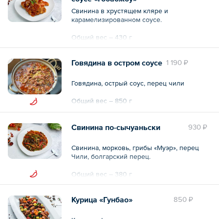
Свинина в хрустящем кляре и
карамелизированном соусе.
Общий вес – 430 г
Говядина в остром соусе
1 190 ₽
Говядина, острый соус, перец чили
Общий вес – 850 г
Свинина по-сычуаньски
930 ₽
Свинина, морковь, грибы «Муэр», перец
Чили, болгарский перец.
Общий вес – 380 г
Курица «Гунбао»
850 ₽