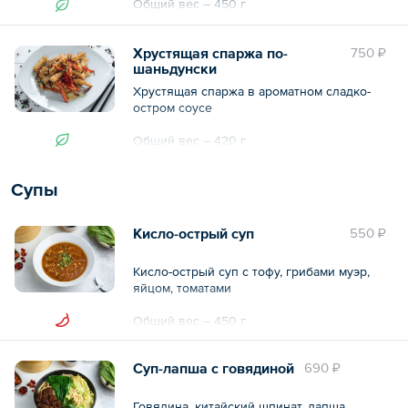
Общий вес – 450 г
Хрустящая спаржа по-
750 ₽
шаньдунски
Хрустящая спаржа в ароматном сладко-
остром соусе
Общий вес – 420 г
Супы
Кисло-острый суп
550 ₽
Кисло-острый суп с тофу, грибами муэр,
яйцом, томатами
Общий вес – 450 г
Суп-лапша с говядиной
690 ₽
Говядина, китайский шпинат, лапша.