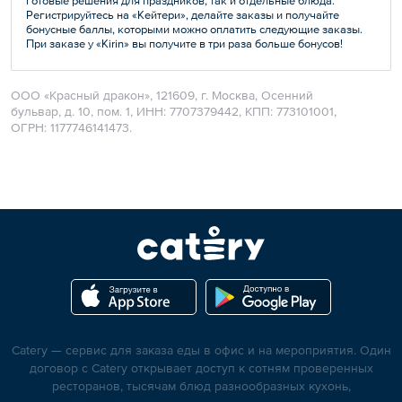
готовые решения для праздников, так и отдельные блюда.
Регистрируйтесь на «Кейтери», делайте заказы и получайте
бонусные баллы, которыми можно оплатить следующие заказы.
При заказе у «Kirin» вы получите в три раза больше бонусов!
ООО «Красный дракон», 121609, г. Москва, Осенний
бульвар, д. 10, пом. 1, ИНН: 7707379442, КПП: 773101001,
ОГРН: 1177746141473.
Catery — сервис для заказа еды в офис и на мероприятия. Один
договор с Catery открывает доступ к сотням проверенных
ресторанов, тысячам блюд разнообразных кухонь,