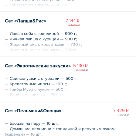
— Грибы Муэр с луком — 500 г;
— Баоцзы жареные — 10 шт.
Сет «Лапша&Рис»
7 144 ₽
Общий вес – 2.9 кг
7 520 ₽
— Лапша соба с говядиной — 900 г;
— Яичная лапша с курицей — 900 г;
— Жареный рис с креветками — 700 г;
— Жареный рис с овощами — 700 г;
— Битые огурцы — 500 г;
— Грибы Муэр с луком — 500 г.
Сет «Экзотические закуски»
5 130 ₽
5 400 ₽
Общий вес – 4.2 кг
— Свиные ушки с огурцами — 500 г;
— Креветочные чипсы — 100 г;
— Грибы Муэр с луком — 500 г;
— Бамбук с шиитаки — 700 г;
— Тофу со специями «Мапо» — 1 кг.
Сет «Пельмени&Овощи»
7 429 ₽
Общий вес – 2450 г
7 820 ₽
— Баоцзы на пару — 10 шт.;
— Домашние пельмени с говядиной и репчатым луком
(жареные) — 16 шт.;