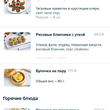
Тигровые креветки в хрустящем кляре,
свит чили соус.
Порция — 8 шт.
Общий вес – 210 г
Рисовые блинчики с уткой
690 ₽
Утиное филе, огурец, пекинская капуста,
рисовый блинчик, соус «Хойсин»
Общий вес – 300 г
Булочка на пару
170 ₽
Общий вес – 80 г
Горячие блюда
Свинина по-пекински с
990 ₽