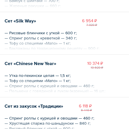
— Бамбук с шиитаки — 700 г;
— Жареные ракушки — 660 г;
— Жареное молоко — 450 г.
Сет «Silk Way»
6 954 ₽
Общий вес – 2960 г
7 320 ₽
— Рисовые блинчики с уткой — 600 г;
— Спринг роллы с креветкой — 340 г;
— Тофу со специями «Мапо» — 1 кг;
— Баклажаны по традиционному рецепту — 900 г;
— Креветки с васаби — 360 г.
Сет «Chinese New Year»
10 374 ₽
Общий вес – 3.2 кг
10 920 ₽
— Утка по-пекински целая — 1,5 кг;
— Тофу со специями «Мапо» — 1 кг;
— Спринг роллы с курицей и овощами — 460 г;
— Пельмени с говядиной и луком (жареные) — 16 шт.;
— Битые огурцы — 500 г;
— Яичная лапша с курицей — 500 г.
Сет из закусок «Традиции»
6 118 ₽
6 440 ₽
Общий вес – 4460 г
— Спринг роллы с курицей и овощами — 460 г;
— Хрустящая спаржа по-шаньдунски — 840 г;
— Рисовый блинчик с уткой — 600 г;