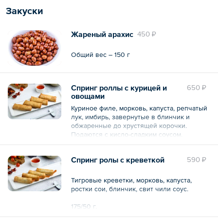
Закуски
Жареный арахис
450 ₽
Общий вес – 150 г
Спринг роллы с курицей и
650 ₽
овощами
Куриное филе, морковь, капуста, репчатый
лук, имбирь, завернутые в блинчик и
обжаренные до хрустящей корочки.
Подаются с кисло-сладким соусом.
230/50 г.
Спринг ролы с креветкой
590 ₽
Общий вес – 280 г
Тигровые креветки, морковь, капуста,
ростки сои, блинчик, свит чили соус.
175/50 г.