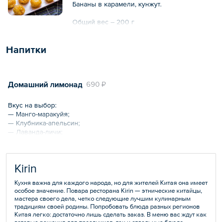
Бананы в карамели, кунжут.
Общий вес – 200 г
Напитки
Домашний лимонад
690 ₽
Вкус на выбор:
— Манго-маракуйя;
— Клубника-апельсин;
— Лаванда-личи;
— Груша-маракуйя;
— Клубника-маракуйя;
— Мохито б/а;
Kirin
— Лимон.
Кухня важна для каждого народа, но для жителей Китая она имеет
Общий объем – 1 л
особое значение. Повара ресторана Kirin — этнические китайцы,
мастера своего дела, четко следующие лучшим кулинарным
традициям своей родины. Попробовать блюда разных регионов
Китая легко: достаточно лишь сделать заказ. В меню вас ждут как