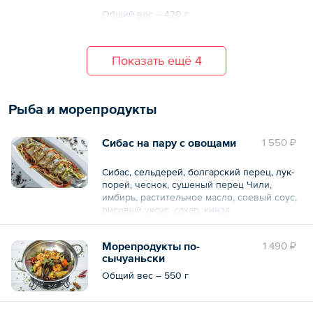
Общий вес – 420 г
Показать ещё 4
Рыба и морепродукты
Сибас на пару с овощами
1 550 ₽
Сибас, сельдерей, болгарский перец, лук-
порей, чеснок, сушеный перец Чили,
имбирь, растительное масло, соевый соус,
рисовый уксус, сахар, кинза
Морепродукты по-
1 490 ₽
Общий вес – 0.6 кг
сычуаньски
Общий вес – 550 г