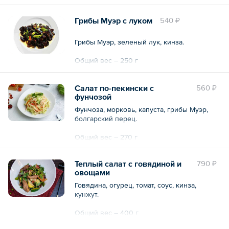
Грибы Муэр с луком
540 ₽
Грибы Муэр, зеленый лук, кинза.
Общий вес – 250 г
Салат по-пекински с
560 ₽
фунчозой
Фунчоза, морковь, капуста, грибы Муэр,
болгарский перец.
Общий вес – 270 г
Теплый салат с говядиной и
790 ₽
овощами
Говядина, огурец, томат, соус, кинза,
кунжут.
Общий вес – 400 г