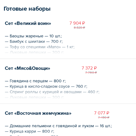
Готовые наборы
Сет «Великий воин»
7 904 ₽
8 320 ₽
— Баоцзы жареные — 10 шт.;
— Бамбук с шиитаки — 700 г;
— Тофу со специями «Мапо» — 1 кг;
— Луковые лепешки — 300 г;
— Курица в сладко-остром соусе — 900 г;
— Говядина с перцем — 800 г.
Сет «Мясо&Овощи»
7 372 ₽
7 760 ₽
Общий вес – 4.2 кг
— Говядина с перцем — 800 г;
— Курица в кисло-сладком соусе — 760 г;
— Спринг роллы с курицей и овощами — 460 г;
— Луковые лепешки — 300 г;
— Грибы Муэр с луком — 500 г;
— Битые огурцы — 500 г.
Сет «Восточная жемчужина»
7 077 ₽
7 450 ₽
Общий вес – 3280 г
— Домашние пельмени с говядиной и луком — 16 шт.;
— Курица карри — 800 г;