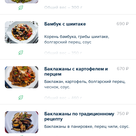
Общий вес – 300 г
Бамбук с шиитаке
690 ₽
Корень бамбука, грибы шиитаке,
болгарский перец, соус
Общий вес – 350 г
Баклажаны с картофелем и
670 ₽
перцем
Баклажан, картофель, болгарский перец,
чеснок, соус.
Общий вес – 460 г
Баклажаны по традиционному
750 ₽
рецепту
Баклажаны в панировке, перец чили, соус.