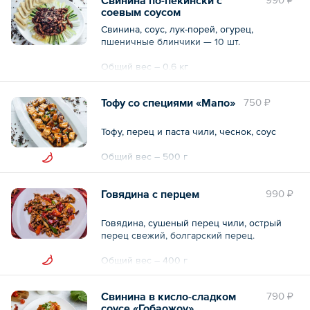
соевым соусом
Свинина, соус, лук-порей, огурец,
пшеничные блинчики — 10 шт.
Общий вес – 0.6 кг
Тофу со специями «Мапо»
750 ₽
Тофу, перец и паста чили, чеснок, соус
Общий вес – 500 г
Говядина с перцем
990 ₽
Говядина, сушеный перец чили, острый
перец свежий, болгарский перец.
Общий вес – 400 г
Свинина в кисло-сладком
790 ₽
соусе «Гобаожоу»