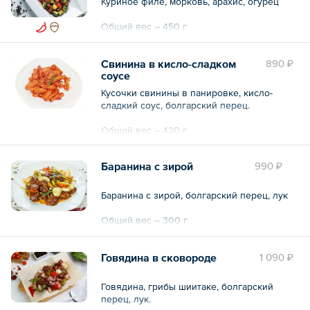
Куриное филе, морковь, арахис, огурец
Общий вес – 450 г
Свинина в кисло-сладком
890 ₽
соусе
Кусочки свинины в панировке, кисло-
сладкий соус, болгарский перец.
Общий вес – 420 г
Баранина с зирой
990 ₽
Баранина с зирой, болгарский перец, лук
Общий вес – 300 г
Говядина в сковороде
1 090 ₽
Говядина, грибы шиитаке, болгарский
перец, лук.