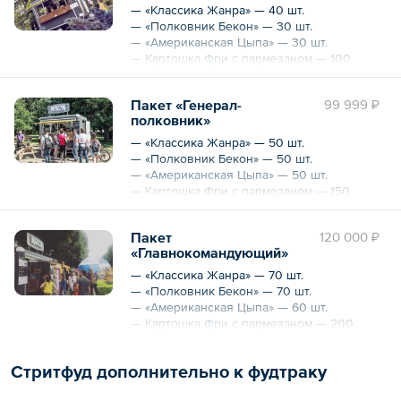
Для выезда требуется наличие розетки:
— «Классика Жанра» — 40 шт.
силовая розетка 380 В, 16 А, 9 кВт
— «Полковник Бекон» — 30 шт.
— «Американская Цыпа» — 30 шт.
— Картошка Фри с пармезаном — 100
порций
— Кофе/Чай/Сбитень/лимонад на выбор —
Пакет «Генерал-
99 999 ₽
100 порций
полковник»
Для выезда требуется наличие розетки:
— «Классика Жанра» — 50 шт.
силовая розетка 380 В, 16 А, 9 кВт
— «Полковник Бекон» — 50 шт.
— «Американская Цыпа» — 50 шт.
— Картошка Фри с пармезаном — 150
порций
— Кофе/Чай/Сбитень/лимонад на выбор —
Пакет
120 000 ₽
150 порций
«Главнокомандующий»
Для выезда требуется наличие розетки:
— «Классика Жанра» — 70 шт.
силовая розетка 380 В, 16 А, 9 кВт
— «Полковник Бекон» — 70 шт.
— «Американская Цыпа» — 60 шт.
— Картошка Фри с пармезаном — 200
порций
— Кофе/Чай/Сбитень/лимонад — 200
Стритфуд дополнительно к фудтраку
порций