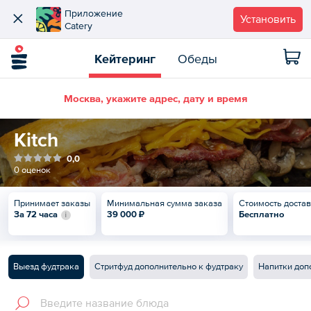
Приложение
Установить
Catery
Кейтеринг
Обеды
Москва, укажите адрес, дату и время
Kitch
0,0
0 оценок
Принимает заказы
Минимальная сумма заказа
Стоимость доста
За 72 часа
39 000 ₽
Бесплатно
Выезд фудтрака
Стритфуд дополнительно к фудтраку
Напитки доп