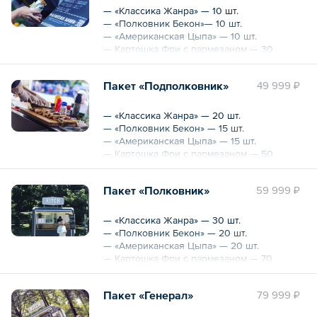
— «Классика Жанра» — 10 шт.
— «Полковник Бекон»— 10 шт.
— «Американская Цыпа» — 10 шт.
— Картошка Фри с пармезаном — 30
порций
— Кофе/Чай/Сбитень/лимонад на выбор —
Пакет «Подполковник»
49 999 ₽
30 порций
Для выезда требуется наличие розетки:
— «Классика Жанра» — 20 шт.
силовая розетка 380 В, 16 А, 9 кВт
— «Полковник Бекон» — 15 шт.
— «Американская Цыпа» — 15 шт.
— Картошка Фри с пармезаном — 50
порций
— Кофе/Чай/Сбитень/лимонад на выбор —
Пакет «Полковник»
59 999 ₽
50 порций
Для выезда требуется наличие розетки:
— «Классика Жанра» — 30 шт.
силовая розетка 380 В, 16 А, 9 кВт
— «Полковник Бекон» — 20 шт.
— «Американская Цыпа» — 20 шт.
— Картошка Фри с пармезаном — 70
порций
— Кофе/Чай/Сбитень/лимонад на выбор —
Пакет «Генерал»
79 999 ₽
70 порций