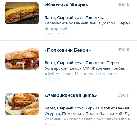
Для выезда требуется наличие розетки:
«Классика Жанра»
400 ₽
силовая розетка 380 В, 16 А, 9 кВт
Багет, Сырный соус, Говядина,
Карамелизированный лук, Лук Фри, Перец
болгарский.
Вес: 335 г
«Полковник Бекон»
450 ₽
Багет, Сырный соус, Говядина, Перец
болгарский, Бекон С/К, Жареные грибы,
Айсберг салат, Масло растительное.
Вес: 355 г
«Американская цыпа»
350 ₽
Багет, Сырный соус, Курица маринованная,
Огурцы, Помидоры, Перец болгарский, Лук
красный, Айсберг салат, Соус сальса Uncle
Bens
Вес: 360 г