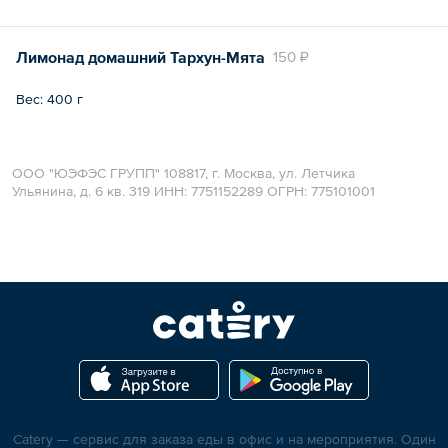
Лимонад домашний Тархун-Мята
150 ₽
Вес: 400 г
ООО "ЮЭФЭС ГРУПП" 108817, г. Москва, ул. Летчика
Ульянина, д. 6 кв. 319 ИНН: ​7751152289 ОГРН: 775101001
Catery — сервис для заказа еды в офис и на мероприятия. Один