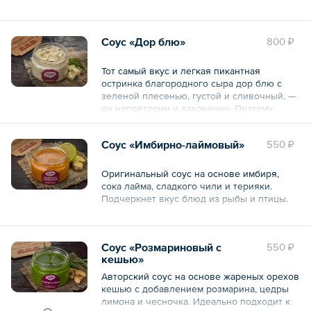
Общий вес – 250 г
Соус «Дор блю»
800 ₽
Тот самый вкус и легкая пикантная
остринка благородного сыра дор блю с
зеленой плесенью, густой и сливочный, —
он неповторим и лаконичен. Поэтому
подходит ко всему.
Соус «Имбирно-лаймовый»
550 ₽
Общий вес – 250 г
Оригинальный соус на основе имбиря,
сока лайма, сладкого чили и терияки.
Подчеркнет вкус блюд из рыбы и птицы.
Общий вес – 250 г
Соус «Розмариновый с
550 ₽
кешью»
Авторский соус на основе жареных орехов
кешью с добавлением розмарина, цедры
лимона и чесночка. Идеально подходит к