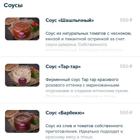
Соусы
Общий объем – 1 л
Соус «Шашлычный»
550 ₽
Соус из натуральных томатов с чесноком,
кинзой и пикантной остринкой за счет
соуса шрирача. Собственного
приготовления. Идеально подходит к
любому к шашлыку.
Соус «Тар-тар»
550 ₽
Общий вес – 250 г
Фирменный соус Тар тар красивого
розового оттенка с маринованными
огурчиками и сладким ялтинским луком.
Подходит к рыбе, овощам и птице.
Общий вес – 250 г
Соус «Барбекю»
550 ₽
Соус из слив и томатов собственного
приготовления. Идеально подходит к
красному мясу и птице.