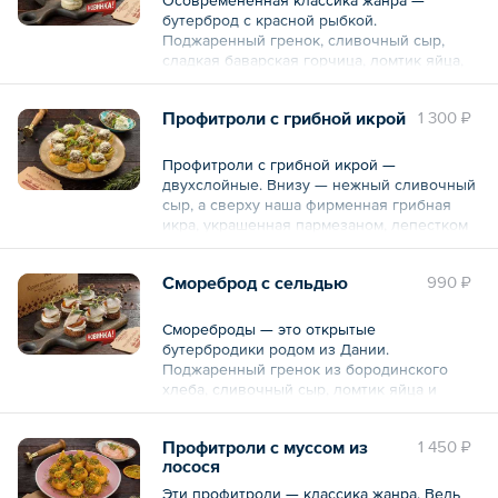
бутерброд с красной рыбкой.
Поджаренный гренок, сливочный сыр,
сладкая баварская горчица, ломтик яйца,
огурчик и форель слабого посола.
Профитроли с грибной икрой
1 300 ₽
— 6 порций по 45 г
Общий вес – 280 г
Профитроли с грибной икрой —
двухслойные. Внизу — нежный сливочный
сыр, а сверху наша фирменная грибная
икра, украшенная пармезаном, лепестком
маринованного огурчика и ростком
зелени. Красиво и оригинально, не правда
Смореброд с сельдью
990 ₽
ли?
8 шт. по 30 г.
Смореброды — это открытые
бутербродики родом из Дании.
Общий вес – 240 г
Поджаренный гренок из бородинского
хлеба, сливочный сыр, ломтик яйца и
картошечки, а сверху - сельдь слабого
посола.
Профитроли с муссом из
1 450 ₽
лосося
6 шт.
Эти профитроли — классика жанра. Ведь