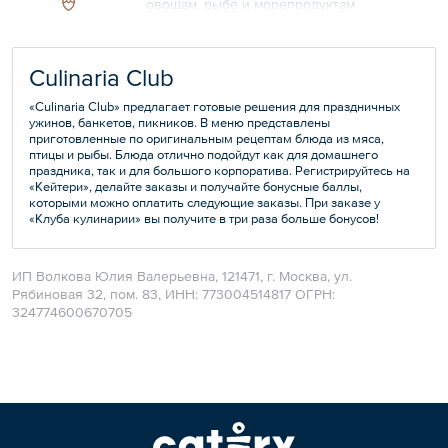
овощам, рыбе и морепродуктам.
Общий вес – 250 г
Culinaria Club
«Culinaria Сlub» предлагает готовые решения для праздничных
ужинов, банкетов, пикников. В меню представлены
приготовленные по оригинальным рецептам блюда из мяса,
птицы и рыбы. Блюда отлично подойдут как для домашнего
праздника, так и для большого корпоратива. Регистрируйтесь на
«Кейтери», делайте заказы и получайте бонусные баллы,
которыми можно оплатить следующие заказы. При заказе у
«Клуба кулинарии» вы получите в три раза больше бонусов!
ИП Волкова Юлия Валерьевна, 121471, г. Москва, ул.
Рябиновая 32, пом. 83, ИНН: 773004514817 ОГРН:
324774600670705