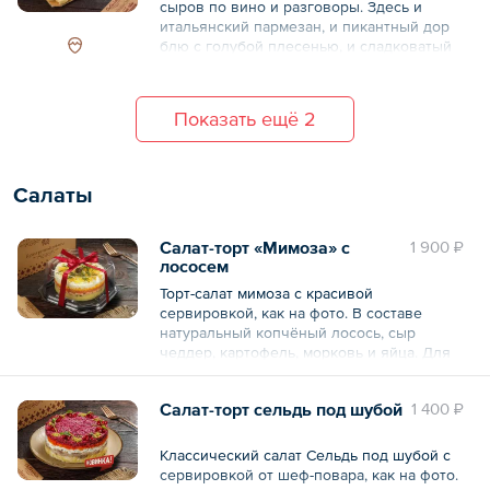
— Соус — 50 г.
сыров по вино и разговоры. Здесь и
итальянский пармезан, и пикантный дор
Общий вес – 400 г
блю с голубой плесенью, и сладковатый
красный чеддер, и сочный домашний
кавказский сыр.
Показать ещё 2
Для освежения вкуса — виноград, физалис
и мята. А также орехи: кешью, фундук,
грецкий орех. и, конечно же, мёд с
капелькой крем-бальзамика.
Салаты
4 порции по 130 г.
Салат-торт «Мимоза» с
1 900 ₽
лососем
Общий вес – 525 г
Торт-салат мимоза с красивой
сервировкой, как на фото. В составе
натуральный копчёный лосось, сыр
чеддер, картофель, морковь и яйца. Для
пикантности вкуса добавлены каперсы и
соус на основе майонеза, соуса свит-чили
Салат-торт сельдь под шубой
1 400 ₽
и икры тобико. Готово к подаче на стол.
— 4 порции по 150 г.
Классический салат Сельдь под шубой с
сервировкой от шеф-повара, как на фото.
Общий вес – 560 г