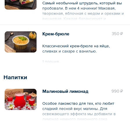
Общий вес – 390 г
Самый необычный штрудель, который вы
пробовали. В нем 4 начинки! Маковая,
творожная, яблочная с медом и орехами и
вишневая. Каждая балансирует и
подчеркивает другую. Просто красота и
объедение!
Крем-брюле
350 ₽
2 порции по 100 г.
Классический крем-брюле на яйце,
Общий вес – 200 г
сливках и сахаре с ванилью.
1 порция.
Общий вес – 100 г
Напитки
Малиновый лимонад
990 ₽
Особое лакомство для тех, кто любит
сладкий лесной вкус малины. Для
освежающего эффекта мы добавили в
лимонад немного лимонного сока.
5 порций по 200 мл.