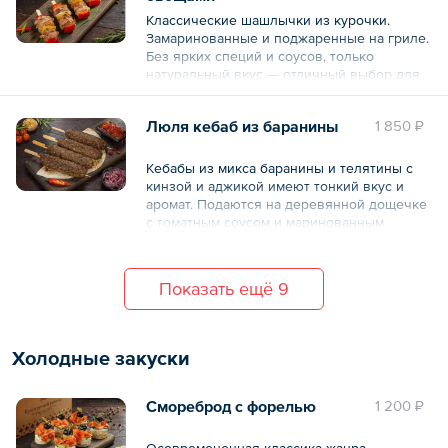
Классические шашлычки из курочки.
Замаринованные и поджаренные на гриле.
Без ярких специй и соусов, только
натуральный вкус — отличный выбор для
самых младших и самых старших.
Люля кебаб из баранины
1 850 ₽
— 6 шт. по 50 г
Общий вес – 300 г
Кебабы из микса баранины и телятины с
кинзой и аджикой имеют тонкий вкус и
аромат. Подаются на деревянной дощечке
с томатным соусом и маринованным
лучком.
4 шт. по 130 г.
Показать ещё 9
Общий вес – 530 г
Холодные закуски
Смореброд с форелью
1 200 ₽
Осовремененная классика жанра —