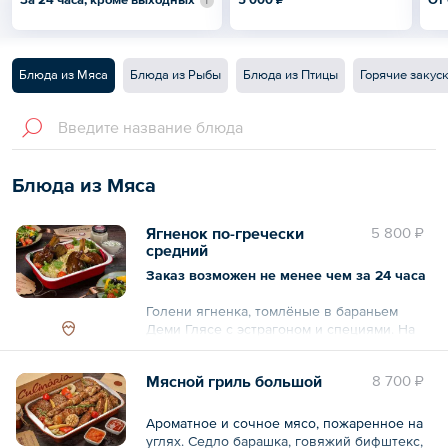
Блюда из Мяса
Блюда из Рыбы
Блюда из Птицы
Горячие закус
Блюда из Мяса
Ягненок по-гречески
5 800 ₽
средний
Заказ возможен не менее чем за 24 часа
Голени ягненка, томлёные в бараньем
Деми Глясе с эстрагоном и специями. На
гарнир греческая мусака — баклажаны,
томаты, сладкий перец и картофель,
Мясной гриль большой
8 700 ₽
запеченные слоями с Бешамелем и
домашним сыром. Подается с авторским
Белым соусом на основе сметаны с
Ароматное и сочное мясо, пожаренное на
зеленью и чесноком. Окунитесь в теплую
углях. Седло барашка, говяжий бифштекс,