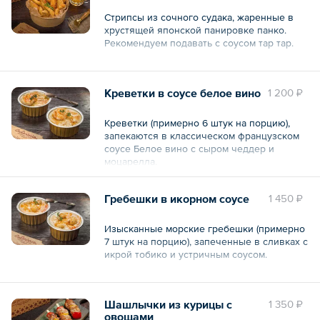
холодильнике, то приготовление может
Общий вес – 220 г
Стрипсы из сочного судака, жаренные в
увеличиться на 5—7 мин.
хрустящей японской панировке панко.
— Не советуем разогревать в СВЧ, так как
Рекомендуем подавать с соусом тар тар.
микроволновка высушивает продукты. Но
если вы все-таки используете её, то
Блюдо авторской кухни. Готовое,
разогревайте не более 30 сек на
охлаждённое и сервированное, как на
максимальной мощности.
Креветки в соусе белое вино
1 200 ₽
фото. Остаётся только разогреть и подать
на стол. Инструкция по разогреванию
Общий вес – 250 г
указана на сайте и стикере на упаковке.
Креветки (примерно 6 штук на порцию),
запекаются в классическом французском
12 шт.
соусе Белое вино с сыром чеддер и
моцарелла.
*Детали украшения могут незначительно
отличаться от представленных на фото. На
2 порции по 110 г.
общий вид и вкус блюда это не влияет.
Гребешки в икорном соусе
1 450 ₽
Общий вес – 220 г
Общий вес – 0.7 кг
Изысканные морские гребешки (примерно
7 штук на порцию), запеченные в сливках с
икрой тобико и устричным соусом.
2 порции по 110 г.
Шашлычки из курицы с
1 350 ₽
Общий вес – 220 г
овощами