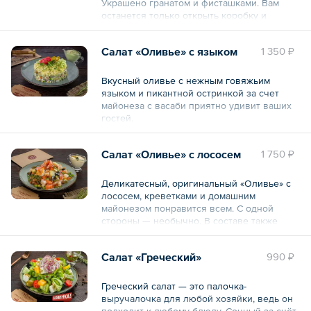
Украшено гранатом и фисташками. Вам
останется только открыть коробку и
поставить торт-салат на праздничный стол.
Салат «Оливье» с языком
1 350 ₽
Общий вес – 750 г
Вкусный оливье с нежным говяжьим
языком и пикантной остринкой за счет
майонеза с васаби приятно удивит ваших
гостей.
Блюдо авторской кухни. Готовое,
Салат «Оливье» с лососем
1 750 ₽
охлаждённое. Подаётся в крафтовых
контейнерах, соус отдельно. Смешайте
салат с соусом, переложите в красивую
Деликатесный, оригинальный «Оливье» с
тарелку и подайте на стол.
лососем, креветками и домашним
майонезом понравится всем. С одной
*Детали украшения могут незначительно
стороны — необычно. В составе также
отличаться от представленных на фото. На
присутствуют оливки и каперсы. С другой
общий вид и вкус блюда это не влияет.
стороны всё тот же «Оливье». Картофель,
Салат «Греческий»
990 ₽
зеленый горошек, яйца в наличии. Всё
Общий вес – 510 г
знакомое, только лучше!
Греческий салат — это палочка-
3 порции по 150 г.
выручалочка для любой хозяйки, ведь он
подходит к любому блюду. Сочный за счёт