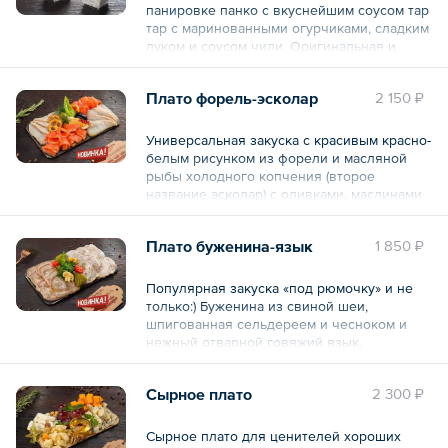
панировке панко с вкуснейшим соусом тар
тар с маринованными огурчиками, сладким
луком и соусом чили. Оригинальная и
модная закуска!
Плато форель-эсколар
2 150 ₽
— 2 шт. по 90 г.
Общий вес – 180 г
Универсальная закуска с красивым красно-
белым рисунком из форели и масляной
рыбы холодного копчения (второе
название эсколар) с оливками, маслинами
и лимоном.
Плато буженина-язык
1 850 ₽
Общий вес – 300 г
Популярная закуска «под рюмочку» и не
только:) Буженина из свиной шеи,
шпигованная сельдереем и чесноком и
нежный отварной говяжий язык,
украшенные маринованными грибами и
огурчиками. Подаётся с авторским соусом
Сырное плато
2 300 ₽
сливочный хрен.
— Мясо — 350 г,
Сырное плато для ценителей хороших