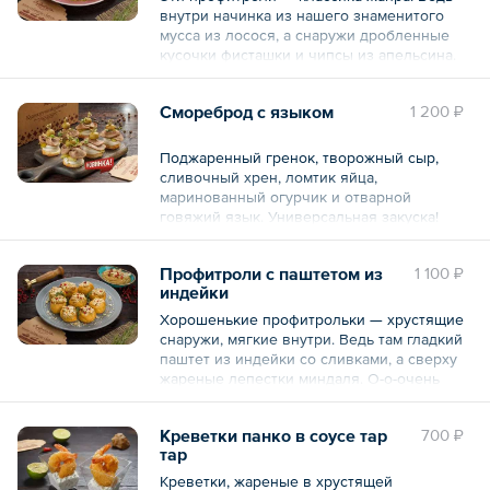
внутри начинка из нашего знаменитого
мусса из лосося, а снаружи дробленные
Общий вес – 315 г
кусочки фисташки и чипсы из апельсина.
Рекомендуем!
Смореброд с языком
1 200 ₽
8 шт. по 30 г.
Общий вес – 240 г
Поджаренный гренок, творожный сыр,
сливочный хрен, ломтик яйца,
маринованный огурчик и отварной
говяжий язык. Универсальная закуска!
— 6 порций по 55 г
Профитроли с паштетом из
1 100 ₽
индейки
Общий вес – 330 г
Хорошенькие профитрольки — хрустящие
снаружи, мягкие внутри. Ведь там гладкий
паштет из индейки со сливками, а сверху
жареные лепестки миндаля. О-о-очень
вкусно:)
Креветки панко в соусе тар
700 ₽
8 шт. по 30 г.
тар
Общий вес – 240 г
Креветки, жареные в хрустящей