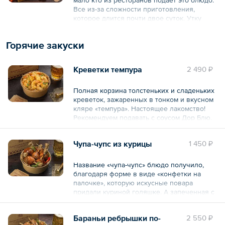
Все из-за сложности приготовления,
8 порций по 400 г.
которое длится почти двое суток. Утку
фаршируют имбирем, бадьяном, гвоздикой,
Общий вес – 3.2 кг
корицей и медом, затем вывешивают над
Горячие закуски
паром, поливая каждые два часа
специальным отваром, чтобы кожа была
хрустящей, а мясо внутри оставалось
Креветки темпура
2 490 ₽
сочным и мягким.
В набор также входят спринг-роллы и
Полная корзина толстеньких и сладеньких
кисло-сладкий соус.
креветок, зажаренных в тонком и вкусном
кляре «темпура». Настоящее лакомство!
4 порции по 300 г.
Рекомендуем подавать с соусом Дор Блю.
Общий вес – 1.2 кг
20 шт. по 25 г.
Чупа-чупс из курицы
1 450 ₽
Общий вес – 500 г
Название «чупа-чупс» блюдо получило,
благодаря форме в виде «конфетки на
палочке», которую искусные повара
придали куриной голяшке. А запеченная с
мёдом и горчицей, закуска получилось не
только оригинальной, но и вкусной.
Бараньи ребрышки по-
2 550 ₽