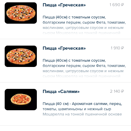
Пицца «Греческая»
1 690 ₽
Пицца (40см) с томатным соусом,
болгарским перцем, сыром Фета, томатами,
маслинами, цитрусовым соусом и нежным
сыром Моцарелла на тонкой пшеничной
основе
Пицца «Греческая»
1 910 ₽
Общий вес – 1 кг
Пицца (40см) с томатным соусом,
болгарским перцем, сыром Фета, томатами,
маслинами, цитрусовым соусом и нежным
сыром Моцарелла на тонкой пшеничной
основе
Пицца «Салями»
2 140 ₽
Общий вес – 1 кг
Пицца (40 см) - Ароматная салями, перец,
томаты, шампиньоны и нежный сыр
Моцарелла на тонкой пшеничной основе
Общий вес – 1 кг