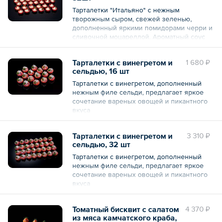
Тарталетки "Итальяно" с нежным
творожным сыром, свежей зеленью,
дополненный яркими помидорами черри и
сливочной моцареллой. Ароматный соус
песто придаёт блюду неповторимый вкус.
Тарталетки с винегретом и
1 680 ₽
Общий вес – 960 г
сельдью, 16 шт
Тарталетки с винегретом, дополненный
нежным филе сельди, предлагает яркое
сочетание вареных овощей и пикантного
вкуса
Общий вес – 480 г
Тарталетки с винегретом и
3 310 ₽
сельдью, 32 шт
Тарталетки с винегретом, дополненный
нежным филе сельди, предлагает яркое
сочетание вареных овощей и пикантного
вкуса
Общий вес – 960 г
Томатный бисквит с салатом
4 370 ₽
из мяса камчатского краба,