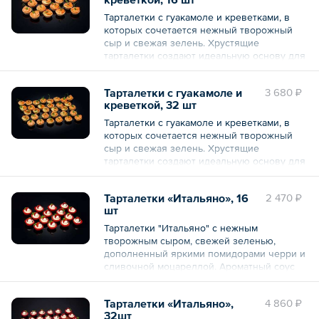
веточками свежей зелени. Набор канапе
Тарталетки с гуакамоле и креветками, в
«Морской бриз» создавался с вниманием к
которых сочетается нежный творожный
деталям, отличается торжественной
сыр и свежая зелень. Хрустящие
сервировкой.
тарталетки создают идеальную основу для
этих изысканных закусок.
Общий вес – 675 г
Тарталетки с гуакамоле и
3 680 ₽
Общий вес – 480 г
креветкой, 32 шт
Тарталетки с гуакамоле и креветками, в
которых сочетается нежный творожный
сыр и свежая зелень. Хрустящие
тарталетки создают идеальную основу для
этих изысканных закусок.
Тарталетки «Итальяно», 16
2 470 ₽
Общий вес – 960 г
шт
Тарталетки "Итальяно" с нежным
творожным сыром, свежей зеленью,
дополненный яркими помидорами черри и
сливочной моцареллой. Ароматный соус
песто придаёт блюду неповторимый вкус.
Тарталетки «Итальяно»,
4 860 ₽
Общий вес – 480 г
32шт