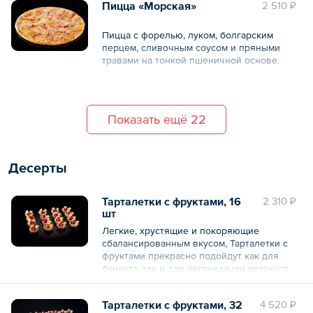
Пицца «Морская»
2 510 ₽
Пицца с форелью, луком, болгарским
перцем, сливочным соусом и пряными
травами на тонкой пшеничной основе.
Общий вес – 750 г
Показать ещё 22
Десерты
Тарталетки с фруктами, 16
2 310 ₽
шт
Легкие, хрустящие и покоряющие
сбалансированным вкусом, Тарталетки с
фруктами прекрасно подойдут как для
банкета, так и для организации детского
праздника. Основу для тарталеток готовят
из классического песочного теста,
Тарталетки с фруктами, 32
4 520 ₽
безупречный вкус которого позволяет