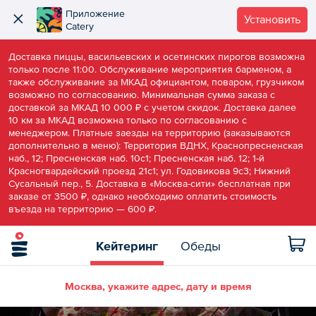
Приложение
Установить
Catery
Доставка пиццы, васильевских и осетинских пирогов возможна
только после 11:00. Обслуживание мероприятия барменом, а
также обслуживание за МКАД официантом, поваром, грузчиком
возможно по согласованию. Минимальная сумма заказа с
доставкой за МКАД 10 000 ₽ с учетом скидок. Доставка далее
10 км за МКАД возможна только по согласованию с
менеджером. Платные заезды на территорию (заказываются
дополнительно в меню): Территория ВДНХ, Краснопресненская
наб., 12; Пресненская наб. 10c1; Пресненская наб. 12; 1-й
Красногвардейский проезд 21c1; ул. Годовикова 9c3; Нижний
Сусальный пер., 5. Доставка в «Москва-сити» бесплатная при
заказе от 3500 ₽, однако необходимо оплатить стоимость
въезда на территорию — 600 ₽.
Кейтеринг
Обеды
Москва, укажите адрес, дату и время