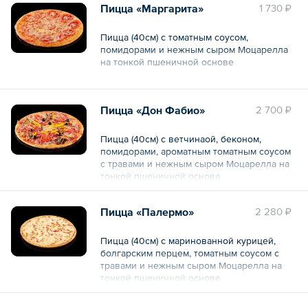
Пицца «Маргарита»
1 730 ₽
Пицца (40см) с томатным соусом,
помидорами и нежным сыром Моцарелла
на тонкой пшеничной основе
Общий вес – 950 г
Пицца «Дон Фабио»
2 700 ₽
Пицца (40см) с ветчинаой, беконом,
помидорами, ароматным томатным соусом
с травами и нежным сыром Моцарелла на
тонкой пшеничной основе
Общий вес – 1.2 кг
Пицца «Палермо»
2 280 ₽
Пицца (40см) с маринованной курицей,
болгарским перцем, томатным соусом с
травами и нежным сыром Моцарелла на
тонкой пшеничной основе
Общий вес – 950 г