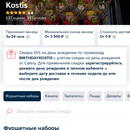
Kostis
4,8
637 оценок
,
393 отзыва
Принимает заказы
Минимальная сумма заказа
Стоимость доста
За 24 часа
От
3 500 ₽
От
0 ₽
Скидка 10% на день рождения по промокоду
BIRTHDAYKOSTIS
с учётом скидки на день рождения
от Catery. Для применения скидки
зарегистрируйтесь
,
укажите день рождения в
личном кабинете
и
выберите дату доставки в течение недели до или
после дня рождения
.
Фуршетные наборы
Канапе
Тарталетки
Пицца
Десерты
В
Фуршетные наборы