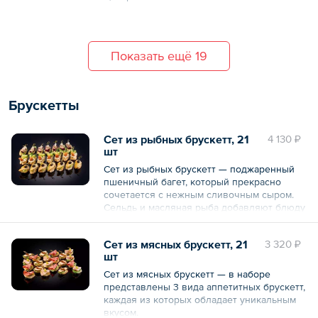
Общий вес – 180 г
Показать ещё 19
Брускетты
Сет из рыбных брускетт, 21
4 130 ₽
шт
Сет из рыбных брускетт — поджаренный
пшеничный багет, который прекрасно
сочетается с нежным сливочным сыром.
Сельдь и масляная рыба добавляют блюду
насыщенности, а свежий огурец и маслины
придают легкость и свежесть. Яркие
Сет из мясных брускетт, 21
3 320 ₽
оттенки свеклы делают брускетты не
шт
только вкусными, но и визуально
привлекательными.
Сет из мясных брускетт — в наборе
представлены 3 вида аппетитных брускетт,
Сет из рыбных брускетт идеально
каждая из которых обладает уникальным
подходит для любого мероприятия.
вкусом.