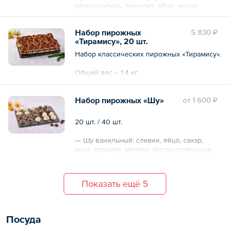
разрыхлитель, ванилин, яйцо, масло
растительное, курага.
Набор пирожных
5 830 ₽
«Тирамису», 20 шт.
Набор классических пирожных «Тирамису».
Общий вес – 1.4 кг
Набор пирожных «Шу»
oт
1 600 ₽
20 шт. / 40 шт.
— Шу ванильный: сливки, яйцо, сахар,
мука, крахмал, молоко, масло сливочное,
соль, шоколад темный, глазурь
кондитерская белая.
— Шу шоколадный: молоко, крахмал, мука,
Показать ещё 5
сахар, яйцо, сливки, шоколад темный,
глазурь кондитерская белая, гель
нейтральный.
Посуда