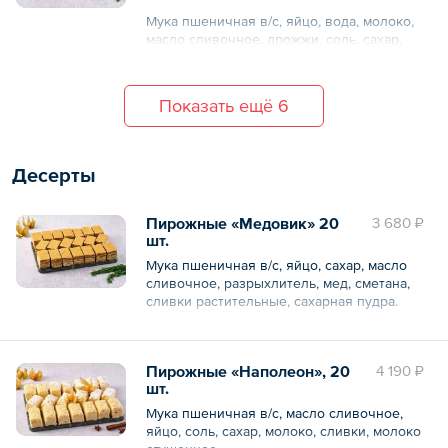
Мука пшеничная в/с, яйцо, вода, молоко,
масло сливочное, дрожжи, соль, сахар,
тунец, перец болгарский, сельдерей, соль,
специи.
Показать ещё 6
Десерты
Пирожные «Медовик» 20
3 680 ₽
шт.
Мука пшеничная в/с, яйцо, сахар, масло
сливочное, разрыхлитель, мед, сметана,
сливки растительные, сахарная пудра.
Общий вес – 1.2 кг
Пирожные «Наполеон», 20
4 190 ₽
шт.
Мука пшеничная в/с, масло сливочное,
яйцо, соль, сахар, молоко, сливки, молоко