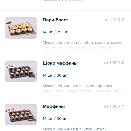
Общий вес – 790 г
Пари-Брест
oт
1 740 ₽
14 шт. / 25 шт.
Мука пшеничная в/с, яйцо, молоко, масло
сливочное, сливки, крахмал, пралине,
миндаль, сахарная пудра.
Шоко маффины
oт
1 090 ₽
14 шт. / 30 шт.
Мука пшеничная в/с, какао порошок,
улучшитель, разрыхлитель, ванилин, яйцо,
масло растительное.
Маффины
oт
1 090 ₽
14 шт. / 30 шт.
Мука пшеничная в/с, улучшитель,