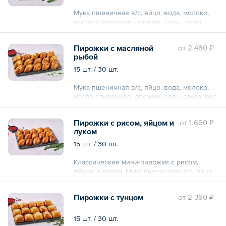
Мука пшеничная в/с, яйцо, вода, молоко,
масло сливочное, дрожжи, соль, сахар,
куриное филе, лук репчатый, оливки, соль,
специи.
Пирожки с масляной
oт
2 480 ₽
рыбой
15 шт. / 30 шт.
Мука пшеничная в/с, яйцо, вода, молоко,
масло сливочное, дрожжи, соль, сахар, рис,
масляная рыба х/к, зелень.
Пирожки с рисом, яйцом и
oт
1 660 ₽
луком
15 шт. / 30 шт.
Классические мини-пирожки с рисом,
яйцом и луком. Мука пшеничная в/с, яйцо,
вода, молоко, масло сливочное, дрожжи,
соль, сахар, рис, яйцо, лук зеленый, соль,
Пирожки с тунцом
oт
2 390 ₽
специи.
15 шт. / 30 шт.