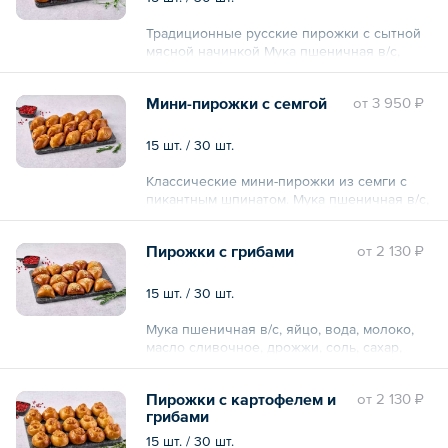
Традиционные русские пирожки с сытной
мясной начинкой Мука пшеничная в/с,
яйцо, вода, молоко, масло сливочное,
дрожжи, соль, сахар, говядина, лук
Мини-пирожки с семгой
oт
3 950 ₽
репчатый, морковь, сливки, соль, специи.
15 шт. / 30 шт.
Классические мини-пирожки из семги с
пикантным шпинатом. Мука пшеничная в/с,
яйцо, вода, молоко, масло сливочное,
дрожжи, соль, сахар, семга, шпинат, лук
Пирожки с грибами
oт
2 130 ₽
репчатый, соль, специи.
15 шт. / 30 шт.
Мука пшеничная в/с, яйцо, вода, молоко,
масло сливочное, дрожжи, соль, сахар,
шампиньоны, лук репчатый, соль, специи.
Пирожки с картофелем и
oт
2 130 ₽
грибами
15 шт. / 30 шт.