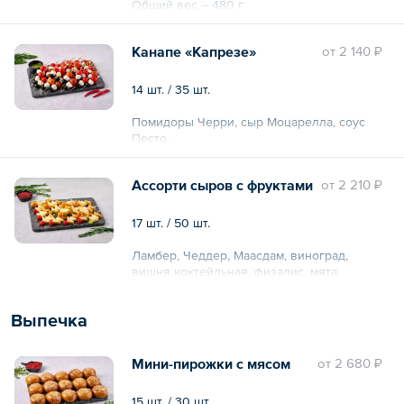
Общий вес – 480 г
Канапе «Капрезе»
oт
2 140 ₽
14 шт. / 35 шт.
Помидоры Черри, сыр Моцарелла, соус
Песто.
Ассорти сыров с фруктами
oт
2 210 ₽
17 шт. / 50 шт.
Ламбер, Чеддер, Маасдам, виноград,
вишня коктейльная, физалис, мята
Выпечка
Мини-пирожки с мясом
oт
2 680 ₽
15 шт. / 30 шт.