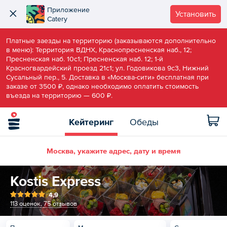
Приложение
Установить
Catery
Платные заезды на территорию (заказываются дополнительно
в меню): Территория ВДНХ, Краснопресненская наб., 12;
Пресненская наб. 10c1; Пресненская наб. 12; 1-й
Красногвардейский проезд 21c1; ул. Годовикова 9c3, Нижний
Сусальный пер., 5. Доставка в «Москва-сити» бесплатная при
заказе от 3500 ₽, однако необходимо оплатить стоимость
въезда на территорию — 600 ₽.
Кейтеринг
Обеды
Москва, укажите адрес, дату и время
Kostis Express
4,9
113 оценок
,
75 отзывов