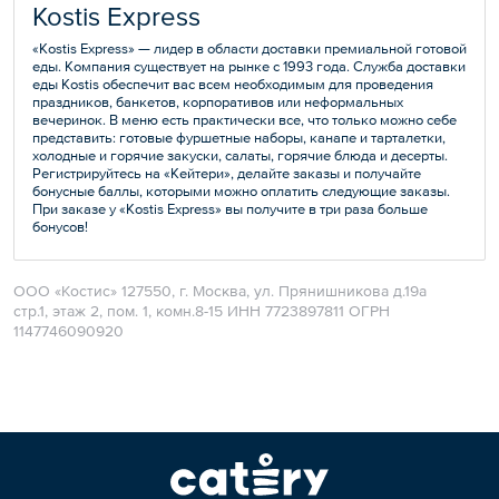
Kostis Express
«Kostis Express» — лидер в области доставки премиальной готовой
еды. Компания существует на рынке с 1993 года. Служба доставки
еды Kostis обеспечит вас всем необходимым для проведения
праздников, банкетов, корпоративов или неформальных
вечеринок. В меню есть практически все, что только можно себе
представить: готовые фуршетные наборы, канапе и тарталетки,
холодные и горячие закуски, салаты, горячие блюда и десерты.
Регистрируйтесь на «Кейтери», делайте заказы и получайте
бонусные баллы, которыми можно оплатить следующие заказы.
При заказе у «Kostis Express» вы получите в три раза больше
бонусов!
ООО «Костис» 127550, г. Москва, ул. Прянишникова д.19а
стр.1, этаж 2, пом. 1, комн.8-15 ИНН 7723897811 ОГРН
1147746090920