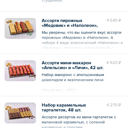
сгущенное.
Общий вес – 1.2 кг
Ассорти пирожных
4 540 ₽
«Медовик» и «Наполеон»,
20 шт.
Мы уверены, что вы оцените вкус ассорти
пирожных «Медовик» и «Наполеон». А
наборе 4 вида: классический «Наполеон» и
«Медовик», Наполеон «Шоколадный» с
малиной и Медовик «Карамельный» с
клюквой.
Ассорти мини-макарон
4 920 ₽
«Апельсин» и «Личи», 42 шт.
Общий вес – 1150 г
Набор макоронс с апельсиновым
шоколадом и экзотическим личи.
Общий вес – 630 г
Набор карамельных
4 270 ₽
тарталеток, 48 шт.
Ассорти десертов из мини-тарталеток с
малиновой карамелью, с соленой
карамелью и орехами.