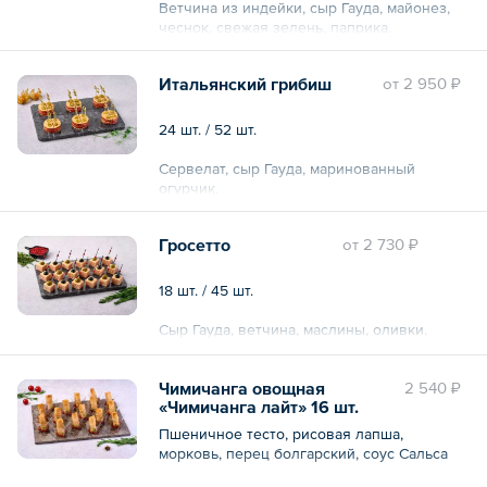
Ветчина из индейки, сыр Гауда, майонез,
чеснок, свежая зелень, паприка.
Итальянский грибиш
oт
2 950 ₽
24 шт. / 52 шт.
Сервелат, сыр Гауда, маринованный
огурчик.
Гросетто
oт
2 730 ₽
18 шт. / 45 шт.
Сыр Гауда, ветчина, маслины, оливки.
Чимичанга овощная
2 540 ₽
«Чимичанга лайт» 16 шт.
Пшеничное тесто, рисовая лапша,
морковь, перец болгарский, соус Сальса