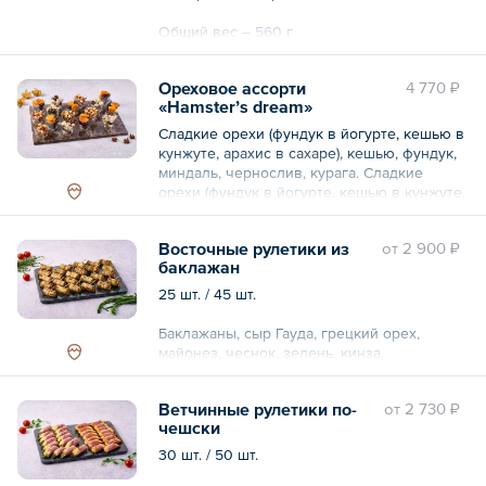
Общий вес – 560 г
Ореховое ассорти
4 770 ₽
«Hamster’s dream»
Сладкие орехи (фундук в йогурте, кешью в
кунжуте, арахис в сахаре), кешью, фундук,
миндаль, чернослив, курага. Сладкие
орехи (фундук в йогурте, кешью в кунжуте,
арахис в сахаре), кешью, фундук, миндаль,
чернослив, курага.
Восточные рулетики из
oт
2 900 ₽
баклажан
Общий вес – 0.8 кг
25 шт. / 45 шт.
Баклажаны, сыр Гауда, грецкий орех,
майонез, чеснок, зелень, кинза.
Ветчинные рулетики по-
oт
2 730 ₽
чешски
30 шт. / 50 шт.