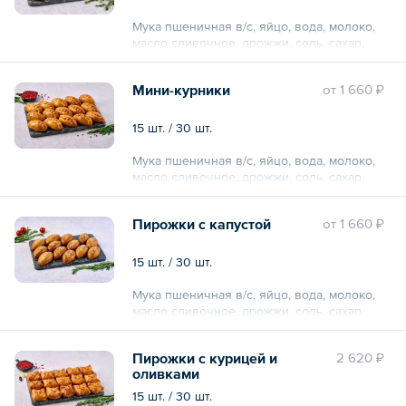
Мука пшеничная в/с, яйцо, вода, молоко,
масло сливочное, дрожжи, соль, сахар,
картофель, шампиньоны, лук репчатый,
соль, специи.
Мини-курники
oт
1 660 ₽
15 шт. / 30 шт.
Мука пшеничная в/с, яйцо, вода, молоко,
масло сливочное, дрожжи, соль, сахар,
куриное филе, лук репчатый, сливки, соль,
специи, зелень.
Пирожки с капустой
oт
1 660 ₽
15 шт. / 30 шт.
Мука пшеничная в/с, яйцо, вода, молоко,
масло сливочное, дрожжи, соль, сахар,
капуста, яйцо, лук репчатый, соль, специи.
Пирожки с курицей и
2 620 ₽
оливками
15 шт. / 30 шт.