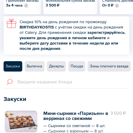
Принимает заказы
Минимальная сумма заказа
Стоимость доста
За 4 часа
3 500 ₽
От
0 ₽
Скидка 10% на день рождения по промокоду
BIRTHDAYKOSTIS
с учётом скидки на день рождения
от Catery. Для применения скидки
зарегистрируйтесь
,
укажите день рождения в
личном кабинете
и
выберите дату доставки в течение недели до или
после дня рождения
.
Закуски
Выпечка
Десерты
Посуда
Зоны платного заезда
Закуски
Мини-сырники «Паризьен» в
3 020 ₽
верринах со свежими
ягодами 16 шт.
— Сырники со сметаной — 8 шт.
— Сырники с вареньем — 8 шт.