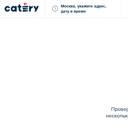
Москва, укажите адрес,
!
дату и время
Провер
нескольк