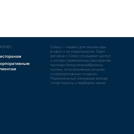
ИЗНЕС
Catery — сервис для заказа еды
в офис и на мероприятия. Один
договор с Catery открывает доступ
есторанам
к сотням проверенных ресторанов,
орпоративным
тысячам блюд разнообразных
лиентам
кухонь, эксклюзивным акциям
и корпоративным скидкам.
Персональный менеджер всегда
готов помочь с подбором меню.