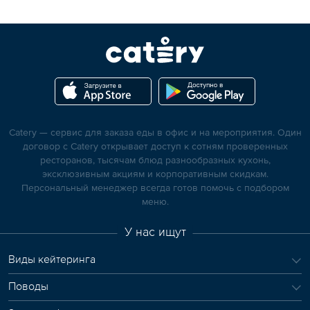
Catery — сервис для заказа еды в офис и на мероприятия. Один
договор с Catery открывает доступ к сотням проверенных
ресторанов, тысячам блюд разнообразных кухонь,
эксклюзивным акциям и корпоративным скидкам.
Персональный менеджер всегда готов помочь с подбором
меню.
У нас ищут
Виды кейтеринга
Поводы