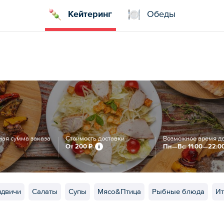
Кейтеринг
Обеды
ая сумма заказа
Стоимость доставки
Возможное время д
От
200 ₽
Пн—Вс: 11:00—22:0
ндвичи
Салаты
Супы
Мясо&Птица
Рыбные блюда
Ит