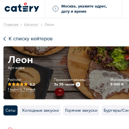
Москва, укажите адрес,
!
дату и время
Главная
Каталог
Леон
К списку кейтеров
Леон
Арт-кафе
Рейтинг
Принимает заказы
Минимальн
За 36 часов
5 000 ₽
5,0
1 оценка
,
1 отзыв
Сеты
Холодные закуски
Горячие закуски
Бургеры/Сэ