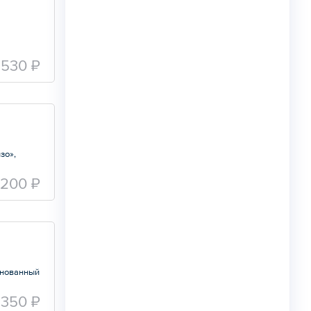
530 ₽
зо»,
 200 ₽
инованный
350 ₽