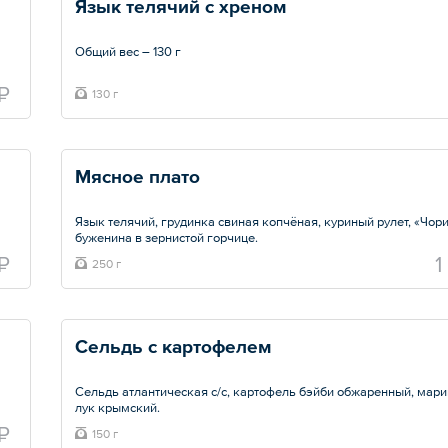
Язык телячий с хреном
Общий вес – 130 г
₽
130 г
Мясное плато
Язык телячий, грудинка свиная копчёная, куриный рулет, «Чори
буженина в зернистой горчице.
 ₽
1
250 г
Общий вес – 250 г
Сельдь с картофелем 
Сельдь атлантическая с/с, картофель бэйби обжаренный, мар
лук крымский.
₽
150 г
Общий вес – 150 г