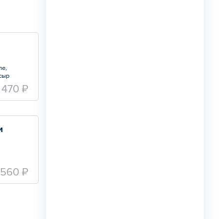
сыр
470 ₽
Клаб-сэндвич с семгой и картофелем фри   
560 ₽