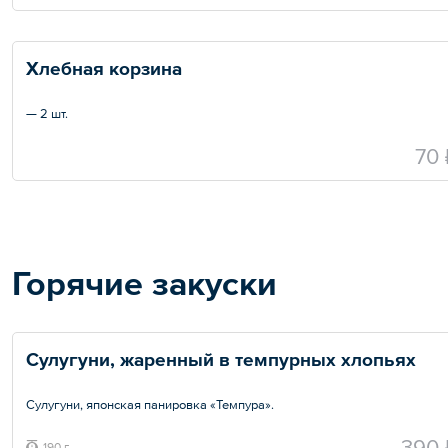
Хлебная корзина
— 2 шт.
70 
Горячие закуски
Сулугуни, жаренный в темпурных хлопьях
Сулугуни, японская панировка «Темпура».
Общий вес – 190 г
390 
190 г