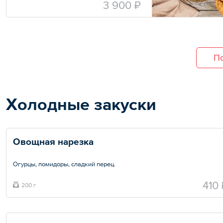
3 900 ₽
— Круассан с ветчиной и сыром — 5 шт.
По
Холодные закуски
Овощная нарезка
Огурцы, помидоры, сладкий перец.
Общий вес – 200 г
410 
200 г