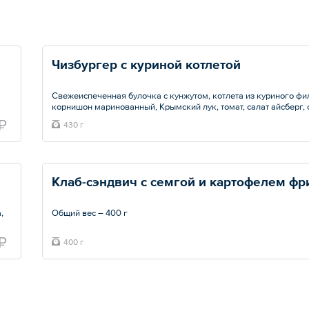
Чизбургер с куриной котлетой
Свежеиспеченная булочка с кунжутом, котлета из куриного филе,
корнишон маринованный, Крымский лук, томат, салат айсберг, 
чеддер. Заправка: соус «Айоли», кетчуп и соус «Блю Чиз».
₽
430 г
Общий вес – 430 г
,
Общий вес – 400 г
₽
400 г