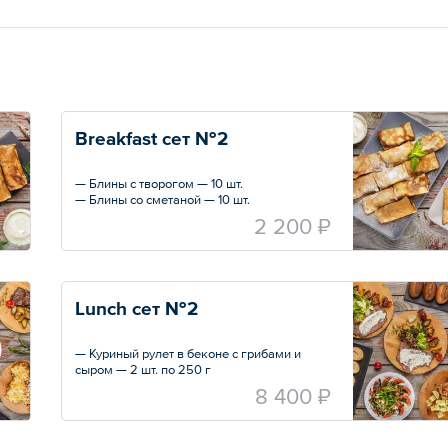
Breakfast сет №2
— Блины с творогом — 10 шт.
— Блины со сметаной — 10 шт.
2 200 ₽
Lunch сет №2
— Куриный рулет в беконе с грибами и
сыром — 2 шт. по 250 г
— Отбивная по-Милански — 3 шт. по 200 г
8 400 ₽
— Овощи гриль на шпажке — 2 шт.
— Картофель отварной с зеленью — 2 шт.
— Салат «Капрезе» — 2 порции по 30 г