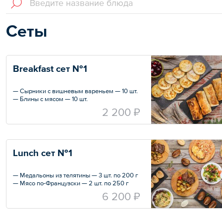
Сеты
Breakfast сет №1
— Сырники с вишневым вареньем — 10 шт.
— Блины с мясом — 10 шт.
2 200 ₽
Lunch сет №1
— Медальоны из телятины — 3 шт. по 200 г
— Мясо по-Французски — 2 шт. по 250 г
— Baby картофель запеченный — 3 шт.
6 200 ₽
— Рис с овощами — 2 шт.
— Салат от Шефа — 2 шт. по 200 г
— Салат овощной — 3 шт. по 200 г