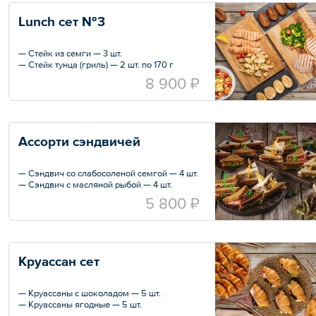
— Французские булочки (хлеб) — 10 шт.
Lunch сет №3
— Стейк из семги — 3 шт.
— Стейк тунца (гриль) — 2 шт. по 170 г
— Брокколи — 3 шт.
8 900 ₽
— Цветная капуста — 2 шт.
— Салат с тунцом — 2 шт. по 170 г
— Салат «Цезарь» с креветками — 3 шт. по
200 г
— Французские булочки (хлеб) — 10 шт.
Ассорти сэндвичей
— Сэндвич со слабосоленой семгой — 4 шт.
— Сэндвич с масляной рыбой — 4 шт.
— Сэндвич с тунцом — 4 шт.
5 800 ₽
— Сэндвич с курицей — 4 шт.
— Сэндвич с бужениной — 4 шт.
— Сэндвич с ростбифом — 4 шт.
Круассан сет
— Круассаны с шоколадом — 5 шт.
— Круассаны ягодные — 5 шт.
— Круассаны с заварным кремом — 5 шт.