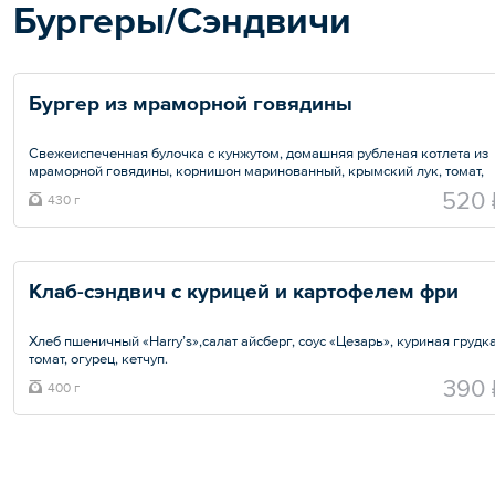
Бургеры/Сэндвичи
Бургер из мраморной говядины   
Свежеиспеченная булочка с кунжутом, домашняя рубленая котлета из
мраморной говядины, корнишон маринованный, крымский лук, томат,
салат айсберг, сыр чеддер.
520 
430 г
Заправка: соус «Айоли», кетчуп и соус «Блю Чиз».
Общий вес – 430 г
Клаб-сэндвич с курицей и картофелем фри   
Хлеб пшеничный «Harry’s»,салат айсберг, соус «Цезарь», куриная грудка
томат, огурец, кетчуп.
390 
400 г
Общий вес – 400 г