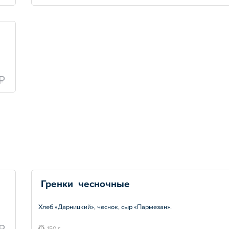
₽
 Гренки  чесночные
Хлеб «Дарницкий», чеснок, сыр «Пармезан».
Общий вес – 150 г
₽
150 г