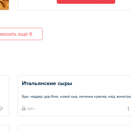
казать ещё 6
Итальянские сыры
Бри, чеддер, дор блю, козий сыр, печенье крекер, мёд, виногра
Общий вес – 300 г
₽
1
300 г