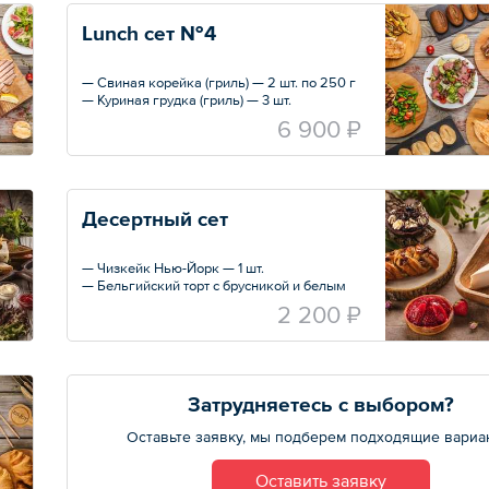
— Салат «Цезарь» — 3 порции по 200 г
— Французские булочки (хлеб) — 10 шт.
Lunch сет №4
— Свиная корейка (гриль) — 2 шт. по 250 г
— Куриная грудка (гриль) — 3 шт.
— Салат «Греческий» — 2 порции по 200 г
6 900 ₽
— Салат с ростбифом — 3 порции по 200 г
— Картофель жаренный с грибами — 3 шт.
— Зеленая фасоль с томатами черри — 2
шт.
— Французские булочки (хлеб) — 10 шт.
Десертный сет
— Чизкейк Нью-Йорк — 1 шт.
— Бельгийский торт с брусникой и белым
шоколадом — 1 шт.
2 200 ₽
— Тарталетка шоко-вишня — 1 шт.
— Тарталетка с малиной — 1 шт.
— Тарталетка с клубникой — 1 шт.
— Косичка с орехом пекан и кленовым
сиропом — 1 шт.
Затрудняетесь с выбором?
Оставьте заявку, мы подберем подходящие вариа
Оставить заявку