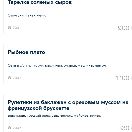
Тарелка соленых сыров
Сулугуни, чанах, чечил.
Общий вес – 200 г
900 
200 г
Рыбное плато
Семга с/с, палтус х/к, масляная, оливки, маслины, лимон.
Общий вес – 200 г
1 100
200 г
Рулетики из баклажан с ореховым муссом на 
французской брускетте 
Баклажан, грецкий орех, сыр, чеснок, майонез, кинза.
Общий вес – 200 г
530 
200 г