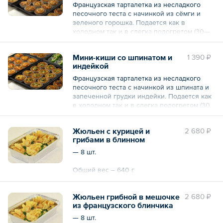
Французская тарталетка из несладкого
песочного теста с начинкой из сёмги и
зеленого горошка. Подается как в
холодном так и в слегка подогретом (30—
40 сек в микроволновке) вариантах.
Мини-киши со шпинатом и
1 390 ₽
— 12 шт.
индейкой
Общий вес – 240 г
Французская тарталетка из несладкого
песочного теста с начинкой из шпината и
запеченной грудки индейки. Подается как
в холодном так и в слегка подогретом (30
—40 сек в микроволновке) вариантах.
Жюльен с курицей и
2 680 ₽
— 12 шт.
грибами в блинном
мешочке
Общий вес – 240 г
— 8 шт.
Общий вес – 640 г
Жюльен грибной в мешочке
2 680 ₽
из французского блинчика
— 8 шт.