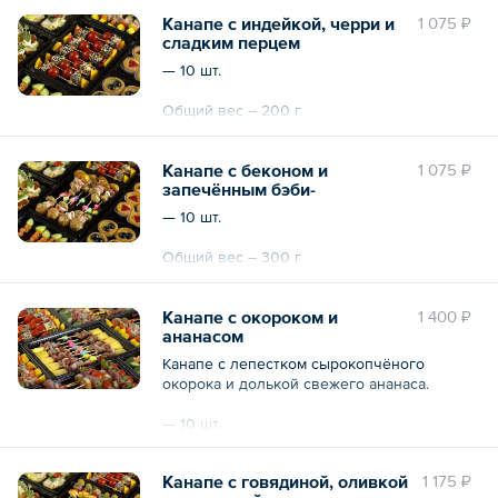
Канапе с индейкой, черри и
1 075 ₽
сладким перцем
— 10 шт.
Общий вес – 200 г
Канапе с беконом и
1 075 ₽
запечённым бэби-
картофелем
— 10 шт.
Общий вес – 300 г
Канапе с окороком и
1 400 ₽
ананасом
Канапе с лепестком сырокопчёного
окорока и долькой свежего ананаса.
— 10 шт.
Общий вес – 250 г
Канапе с говядиной, оливкой
1 175 ₽