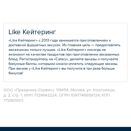
Like Кейтеринг
«Like Кейтеринг» с 2013 года занимается приготовлением и
доставкой фуршетных закусок. Их главная цель — предоставлять
заказчикам только лучшее. «Like Кейтеринг» никогда не
экономит на качестве продуктов при приготовлении заказанных
блюд. Регистрируйтесь на «Catery», делайте заказы и получайте
бонусные баллы, которыми можно оплатить следующие заказы.
При заказе у «Like Кейтеринг» вы получите в три раза больше
бонусов!
ООО «Праздникъ-Сервис»; 119454, Москва, ул. Коштоянца,
д. 2, стр. 1; ИНН 7729642224; ОГРН 1097746659724; КПП
772901001.