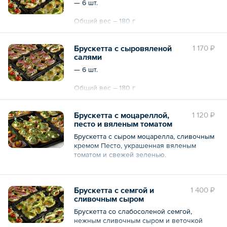
— 6 шт.
Общий вес – 180 г
Брускетта с сыровяленой
1 170 ₽
салями
— 6 шт.
Общий вес – 180 г
Брускетта с моцареллой,
1 120 ₽
песто и вяленым томатом
Брускетта с сыром моцарелла, сливочным
кремом Песто, украшенная вяленым
томатом и свежей зеленью.
— 6 шт.
Брускетта с семгой и
1 400 ₽
Общий вес – 180 г
сливочным сыром
Брускетта со слабосоленой семгой,
нежным сливочным сыром и веточкой