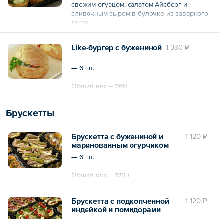
свежим огурцом, салатом Айсберг и
сливочным сыром в булочке из заварного
теста.
— 6 шт.
Like-бургер с бужениной
1 380 ₽
Общий вес – 360 г
— 6 шт.
Общий вес – 360 г
Брускетты
Брускетта с бужениной и
1 120 ₽
маринованным огурчиком
— 6 шт.
Общий вес – 180 г
Брускетта с подкопченной
1 120 ₽
индейкой и помидорами
Черри