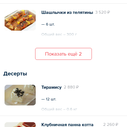
Шашлычки из телятины
3 520 ₽
— 6 шт.
Общий вес – 300 г
Показать ещё 2
Десерты
Тирамису
2 880 ₽
— 12 шт.
Общий вес – 0.6 кг
Клубничная панна котта
2 260 ₽