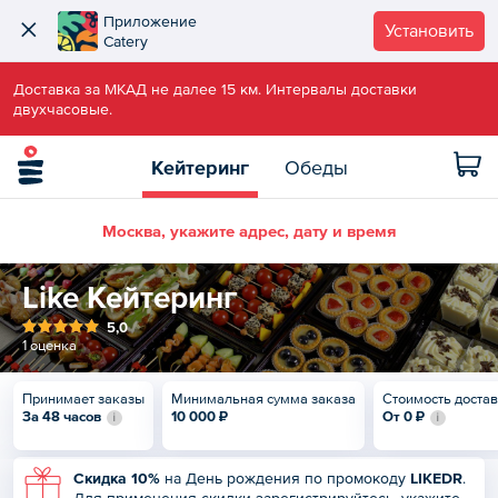
Приложение
Установить
Catery
Доставка за МКАД не далее 15 км. Интервалы доставки
двухчасовые.
Кейтеринг
Обеды
Москва, укажите адрес, дату и время
Like Кейтеринг
5,0
1 оценка
Принимает заказы
Минимальная сумма заказа
Стоимость доста
За 48 часов
10 000 ₽
От
0 ₽
Скидка 10%
на День рождения по промокоду
LIKEDR
.
Для применения скидки зарегистрируйтесь, укажите