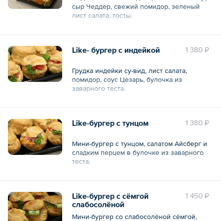
сыр Чеддер, свежий помидор, зеленый
лист салата, тосты.
— 8 шт.
Like- бургер с индейкой
1 380 ₽
Общий вес – 560 г
Грудка индейки су-вид, лист салата,
помидор, соус Цезарь, булочка из
заварного теста.
— 6 шт.
Like-бургер с тунцом
1 380 ₽
Общий вес – 360 г
Мини-бургер с тунцом, салатом Айсберг и
сладким перцем в булочке из заварного
теста.
— 6 шт.
Like-бургер с сёмгой
1 450 ₽
Общий вес – 360 г
слабосолёной
Мини-бургер со слабосолёной сёмгой,