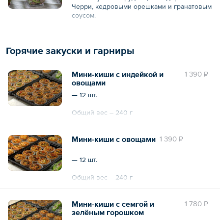
Черри, кедровыми орешками и гранатовым
соусом.
— 10 шт.
Горячие закуски и гарниры
Общий вес – 1 кг
Мини-киши с индейкой и
1 390 ₽
овощами
— 12 шт.
Общий вес – 240 г
Мини-киши с овощами
1 390 ₽
— 12 шт.
Общий вес – 240 г
Мини-киши с семгой и
1 780 ₽
зелёным горошком