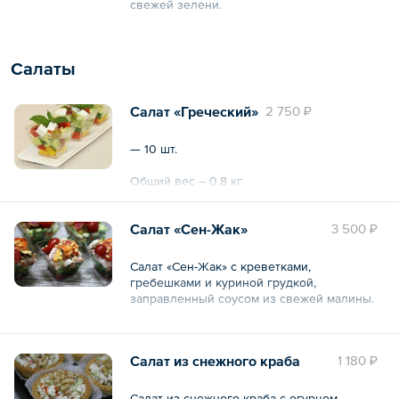
свежей зелени.
— 6 шт.
Салаты
Общий вес – 180 г
Салат «Греческий»
2 750 ₽
— 10 шт.
Общий вес – 0.8 кг
Салат «Сен-Жак»
3 500 ₽
Салат «Сен-Жак» с креветками,
гребешками и куриной грудкой,
заправленный соусом из свежей малины.
— 10 шт.
Салат из снежного краба
1 180 ₽
Общий вес – 0.8 кг
Салат из снежного краба с огурцом,