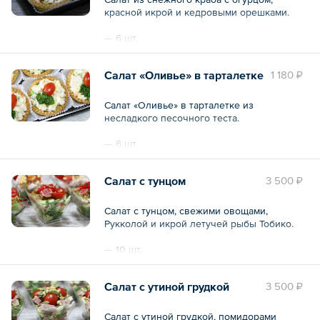
красной икрой и кедровыми орешками.
— 6 шт.
Общий вес – 480 г
Салат «Оливье» в тарталетке
1 180 ₽
Салат «Оливье» в тарталетке из
несладкого песочного теста.
— 6 шт.
Общий вес – 480 г
Салат с тунцом
3 500 ₽
Салат с тунцом, свежими овощами,
Рукколой и икрой летучей рыбы Тобико.
— 10 шт.
Общий вес – 1 кг
Салат с утиной грудкой
3 500 ₽
Салат с утиной грудкой, помидорами