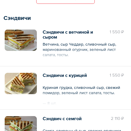
Сэндвичи
Сэндвичи с ветчиной и
1 550 ₽
сыром
Ветчина, сыр Чеддер, сливочный сыр,
маринованный огурчик, зеленый лист
салата, тосты.
— 8 шт.
Сэндвичи с курицей
1 550 ₽
Общий вес – 560 г
Куриная грудка, сливочный сыр, свежий
помидор, зеленый лист салата, тосты.
— 8 шт.
Общий вес – 560 г
Сэндвич с семгой
2 110 ₽
Семга, сливочный сыр, свежие огурчики,