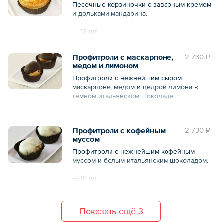
Песочные корзиночки с заварным кремом
и дольками мандарина.
— 12 шт.
Общий вес – 240 г
Профитроли с маскарпоне,
2 730 ₽
медом и лимоном
Профитроли с нежнейшим сыром
маскарпоне, медом и цедрой лимона в
тёмном итальянском шоколаде.
— 15 шт.
Профитроли с кофейным
2 730 ₽
Общий вес – 300 г
муссом
Профитроли с нежнейшим кофейным
муссом и белым итальянским шоколадом.
— 15 шт.
Общий вес – 300 г
Показать ещё 3