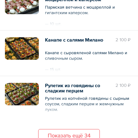
Пармская ветчина с моцареллой и
гигантским каперсом.
— 10 шт.
Общий вес – 240 г
Канапе с салями Милано
2 100 ₽
Канапе с сыровяленой салями Милано и
сливочным сыром.
— 15 шт.
Общий вес – 300 г
Рулетик из говядины со
2 100 ₽
сладким перцем
Рулетик из копчёной говядины с сырным
соусом, сладким перцем и жемчужным
луком.
— 15 шт.
Общий вес – 300 г
Показать ещё 34