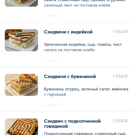
салатный лист на тостовом хлебе.
— 8 шт.
Общий вес – 560 г
Сэндвичи с индейкой
1 550 ₽
Запеченная индейки, сыр, томаты, лист
салата на тостовом хлебе.
— 8 шт.
Общий вес – 560 г
Сэндвичи с бужениной
1 550 ₽
Буженина, огурец, зеленый салат, майонез
с горчицей.
— 8 шт.
Общий вес – 560 г
Сэндвич с подкопченной
1 550 ₽
говядиной
Подкопченная говядина, сливочный сыр,