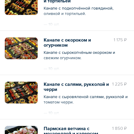
и тортильей
Канапе с подкопчённой говядиной,
оливкой и тортильей.
— 10 шт.
Общий вес – 200 г
Канапе с окороком и
1 175 ₽
огурчиком
Канапе с сырокопчёным окороком и
свежим огурчиком.
— 10 шт.
Общий вес – 250 г
Канапе с салями, рукколой и
1 225 ₽
черри
Канапе с сыровяленой салями, рукколой и
томатом черри.
— 10 шт.
Общий вес – 200 г
Пармская ветчина с
1 850 ₽
моцареллой и каперсом