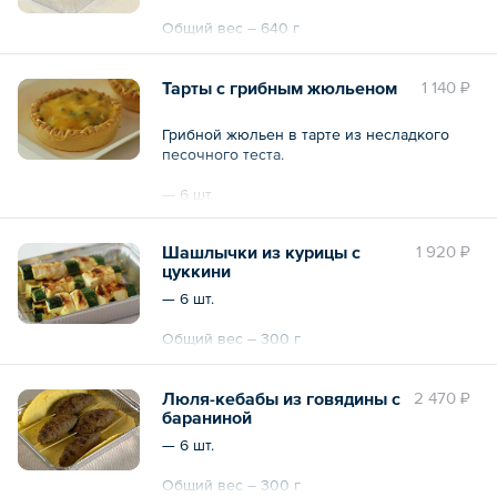
Общий вес – 640 г
Тарты с грибным жюльеном
1 140 ₽
Грибной жюльен в тарте из несладкого
песочного теста.
— 6 шт.
Общий вес – 360 г
Шашлычки из курицы с
1 920 ₽
цуккини
— 6 шт.
Общий вес – 300 г
Люля-кебабы из говядины с
2 470 ₽
бараниной
— 6 шт.
Общий вес – 300 г