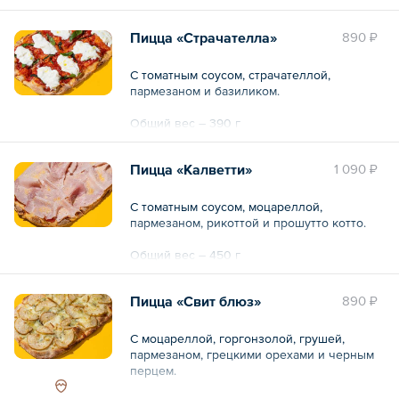
Общий вес – 430 г
Пицца «Страчателла»
890 ₽
С томатным соусом, страчателлой,
пармезаном и базиликом.
Общий вес – 390 г
Пицца «Калветти»
1 090 ₽
С томатным соусом, моцареллой,
пармезаном, рикоттой и прошутто котто.
Общий вес – 450 г
Пицца «Свит блюз»
890 ₽
С моцареллой, горгонзолой, грушей,
пармезаном, грецкими орехами и черным
перцем.