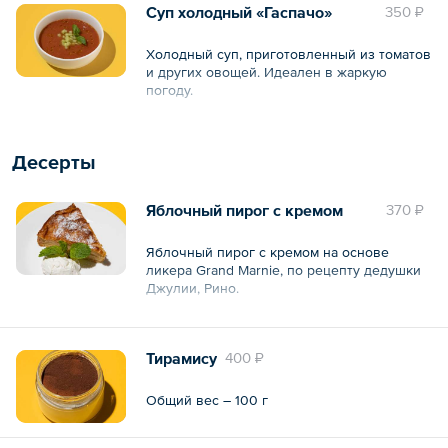
Суп холодный «Гаспачо»
350 ₽
Общий объем – 250 мл
Холодный суп, приготовленный из томатов
и других овощей. Идеален в жаркую
погоду.
Общий вес – 250 г
Десерты
Яблочный пирог с кремом
370 ₽
Яблочный пирог с кремом на основе
ликера Grand Marnie, по рецепту дедушки
Джулии, Рино.
Общий вес – 110 г
Тирамису
400 ₽
Общий вес – 100 г