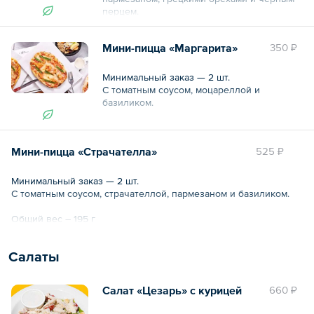
перцем.
Общий вес – 188 г
Мини-пицца «Маргарита»
350 ₽
Минимальный заказ — 2 шт.
С томатным соусом, моцареллой и
базиликом.
Общий вес – 177 г
Мини-пицца «Страчателла»
525 ₽
Минимальный заказ — 2 шт.
С томатным соусом, страчателлой, пармезаном и базиликом.
Общий вес – 195 г
Cалаты
Салат «Цезарь» с курицей
660 ₽