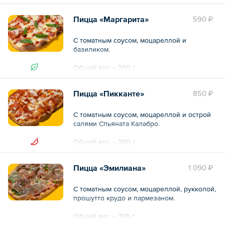
Общий вес – 385 г
Пицца «Маргарита»
590 ₽
С томатным соусом, моцареллой и
базиликом.
Общий вес – 360 г
Пицца «Пикканте»
850 ₽
С томатным соусом, моцареллой и острой
салями Спьяната Калабро.
Общий вес – 380 г
Пицца «Эмилиана»
1 090 ₽
С томатным соусом, моцареллой, рукколой,
прошутто крудо и пармезаном.
Общий вес – 395 г