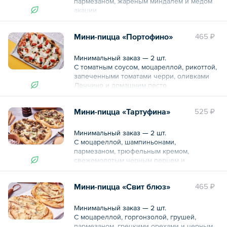
пармезаном, жареным миндалем и медом
акации.
Общий вес – 185 г
Мини-пицца «Портофино»
465 ₽
Минимальный заказ — 2 шт.
С томатным соусом, моцареллой, рикоттой,
запеченными томатами черри, оливками
Леччино и домашним песто.
Общий вес – 215 г
Мини-пицца «Тартуфина»
525 ₽
Минимальный заказ — 2 шт.
С моцареллой, шампиньонами,
пармезаном, трюфельным кремом,
свежемолотым черным перцем и
петрушкой.
Мини-пицца «Свит блюз»
465 ₽
Общий вес – 190 г
Минимальный заказ — 2 шт.
С моцареллой, горгонзолой, грушей,
пармезаном, грецкими орехами и черным