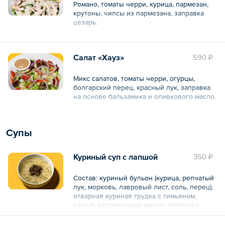
Романо, томаты черри, курица, пармезан,
крутоны, чипсы из пармезана, заправка
цезарь.
Общий вес – 220 г
Салат «Хауз»
590 ₽
Микс салатов, томаты черри, огурцы,
болгарский перец, красный лук, заправка
на основе бальзамика и оливкового масло.
Общий вес – 185 г
Супы
Куриный суп с лапшой
350 ₽
Состав: куриный бульон (курица, репчатый
лук, морковь, лавровый лист, соль, перец),
отварная куриная грудка с тимьяном,
лапша, растительное масло, петрушка,
гренки из бородинского хлеба, чеснок.