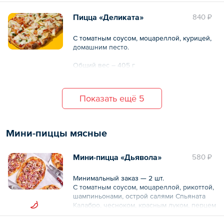
Пицца «Деликата»
840 ₽
С томатным соусом, моцареллой, курицей,
домашним песто.
Общий вес – 405 г
Показать ещё 5
Мини-пиццы мясные
Мини-пицца «Дьявола»
580 ₽
Минимальный заказ — 2 шт.
С томатным соусом, моцареллой, рикоттой,
шампиньонами, острой салями Спьяната
Калабро, чесноком, красным луком, перцем
чили и пармезаном.