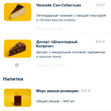
Чизкейк Сан-Себастьян
370 ₽
Легендарный чизкейк с тающей текстурой
и лёгким вкусом сливок.
Общий вес – 150 г
Десерт «Шоколадный
400 ₽
Капрезе»
Десерт с миндальной основой, карамелью
и орехом пекан.
Общий вес – 100 г
Напитки
Морс вишня-розмарин
265 ₽
Общий объем – 300 мл