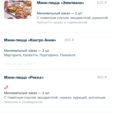
Мини-пицца «Эмилиана»
625 ₽
Общий вес – 185 г
Минимальный заказ — 2 шт.
С томатным соусом, моцареллой, рукколой,
прошутто крудо и пармезаном.
Общий вес – 215 г
Мини-пицца «Кватро Анни»
465 ₽
Минимальный заказ — 2 шт.
Маргарита, Калветти, Портофино, Пикканте.
Общий вес – 210 г
Мини-пицца «Рикка»
465 ₽
Минимальный заказ — 2 шт.
С томатным соусом, моцареллой, чоризо, курицей, копченым
беконом и розмарином.
Общий вес – 220 г