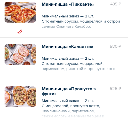
Мини-пицца «Пикканте»
435 ₽
Общий вес – 270 г
Минимальный заказ — 2 шт.
С томатным соусом, моцареллой и острой
салями Спьяната Калабро.
Общий вес – 190 г
Мини-пицца «Калветти»
580 ₽
Минимальный заказ — 2 шт.
С томатным соусом, моцареллой,
пармезаном, рикоттой и прошутто котто.
Общий вес – 240 г
Мини-пицца «Прошутто э
525 ₽
фунги»
Минимальный заказ — 2 шт.
С моцареллой, прошутто котто,
шампиньонами, пармезаном,
свежемолотым черным перцем и
петрушкой.