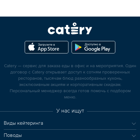
Catery — сервис для заказа еды в офис и на мероприятия. Один
договор с Catery открывает доступ к сотням проверенных
ресторанов, тысячам блюд разнообразных кухонь,
эксклюзивным акциям и корпоративным скидкам.
Персональный менеджер всегда готов помочь с подбором
меню.
У нас ищут
Виды кейтеринга
Поводы