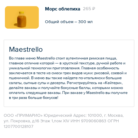
Морс облепиха
265 ₽
Общий объем – 300 мл
Maestrello
Во главе меню Maestrello стоит аутентичная римская пицца,
главное отличие которой — в хрусткой текстуре, ручной работе и
уникальной технологии приготовления. Главная особенность
заключается в тесте из смеси трех видов муки: рисовой, соевой и
пшеничной. В меню вы также найдете по-итальянски большие
салаты, сытные супы и десерты. Регистрируйтесь на «Кейтери»,
делайте заказы и получайте бонусные баллы, которыми можно
оплатить следующие заказы. При заказе у Maestrello вы получите
в три раза больше бонусов!
ООО «ПРИМАРИО» Юридический Адрес: 101000, г. Москва,
ул. Покровка, д.16 Этаж 1,пом ХIV ИНН 9709060863 ОГРН
1207700128107