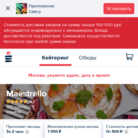
Приложение
Установить
Catery
Стоимость доставки заказов на сумму свыше 100 000 руб.
обсуждается индивидуально с менеджером. Блюда
доставляются под разогрев. Самовывоз осуществляется
бесплатно при любой сумме заказа.
Кейтеринг
Обеды
Москва, укажите адрес, дату и время
Maestrello
4,7
369 оценок
,
215
отзывов
Принимает заказы
Минимальная сумма заказа
Стоимость доста
За 2 часа
7 000 ₽
От
900 ₽