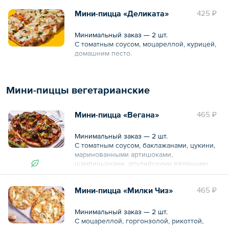
Мини-пицца «Деликата»
425 ₽
Минимальный заказ — 2 шт.
С томатным соусом, моцареллой, курицей,
домашним песто.
Общий вес – 215 г
Мини-пиццы вегетарианские
Мини-пицца «Вегана»
465 ₽
Минимальный заказ — 2 шт.
С томатным соусом, баклажанами, цукини,
маринованными артишоками,
шампиньонами, апулийскими вялеными
томатами, солью гомасио и базиликом.
Мини-пицца «Милки Чиз»
465 ₽
Общий вес – 225 г
Минимальный заказ — 2 шт.
С моцареллой, горгонзолой, рикоттой,