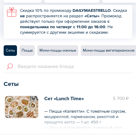
Скидка 10% по промокоду
DAILYMAESTRELLO
. Скидка
не
распространяется на раздел
«Сеты»
. Промокод
действует только при оформлении заказов
с
понедельника по четверг с 11:00 до 16:00
. Не
суммируется с другими акциями и скидками.
Сеты
Пицца
Мини-пиццы мясные
Мини-пиццы вегетарианские
Сеты
Сет «Lunch Time»
5 700 ₽
— Пицца «Калветти»: С томатным соусом,
моцареллой, пармезаном, рикоттой и
прошутто котто — 1 шт. 450 г
— Пицца «Страчателла»: томатный соус,
пармезан, базилик, страчателла,