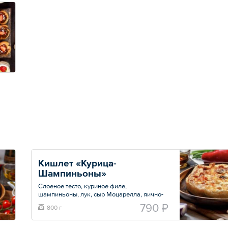
Кишлет «Курица-
Шампиньоны»
Слоеное тесто, куриное филе,
шампиньоны, лук, сыр Моцарелла, яично-
сливочная заливка, соль, перец.
790 ₽
800 г
Общий вес – 0.8 кг