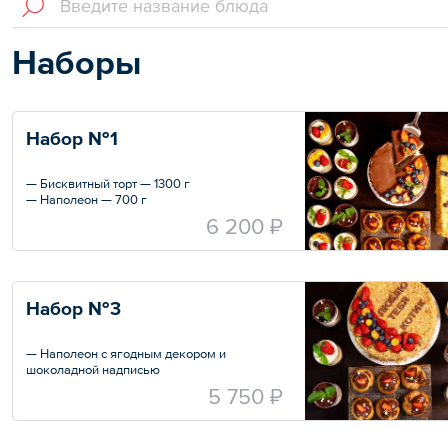
Наборы
Набор №1
— Бисквитный торт — 1300 г
— Наполеон — 700 г
— Профитроли — 9 шт.
6 200 ₽
— Трайфл «Тирамису» — 4 шт.
— Трайфл морковный — 4 шт.
— Трайфл «Колибри» — 4 шт.
Набор №3
— Наполеон с ягодным декором и
шоколадной надписью
— Трайфл «Тирамису» — 4 шт.
5 750 ₽
— Трайфл морковный — 4 шт.
— Трайфл «Колибри» — 4 шт.
— Набор профитролей — 9 шт.