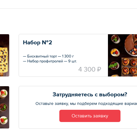
Набор №2
— Бисквитный торт — 1 300 г
— Набор профитролей — 9 шт.
— Трайфл «Тирамису» — 4 шт.
4 300 ₽
— Трайфл морковный — 4 шт.
Затрудняетесь с выбором?
Оставьте заявку, мы подберем подходящие вариа
Оставить заявку