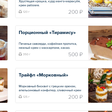
Хрустящая крошка, курд манго-маракуйя,
крем patisiere.
200 ₽
120 г
Минимальный заказ — 2 шт.
Общий вес – 120 г
Порционный «Тирамису»
Печенье савоярди, кофейная пропитка,
нежный крем с маскарпоне, какао.
500 ₽
350 г
Общий вес – 350 г
Трайфл «Морковный»
Морковный бисквит с грецким орехом,
апельсиновый конфитюр, сливочный крем
с маскарпоне.
200 ₽
125 г
Минимальный заказ — 6 порций.
Общий вес – 125 г