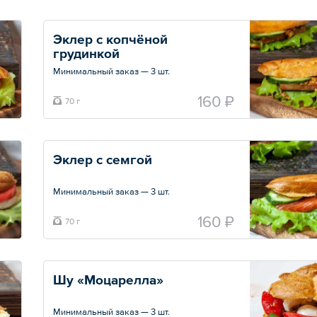
Эклер с копчёной 
грудинкой
Минимальный заказ — 3 шт.
Эклер из заварного теста, баварский соус,
160 ₽
70 г
лист салата, копченая грудинка, горчица,
свежий огурец.
Общий вес – 70 г
Эклер с семгой
Минимальный заказ — 3 шт.
Эклер из заварного теста, крем-чиз, лист
160 ₽
70 г
салата, Семга слабосоленая, свежий
огурец.
Общий вес – 70 г
Шу «Моцарелла»
Минимальный заказ — 3 шт.