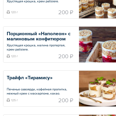
Хрустящая крошка, крем patisiere.
Минимальный заказ — 2 шт.
200 ₽
120 г
Общий вес – 120 г
Порционный «Наполеон» с 
малиновым конфитюром
Хрустящая крошка, малина протертая,
крем patisiere.
200 ₽
120 г
Минимальный заказ — 2 шт.
Общий вес – 120 г
Трайфл «Тирамису»
Печенье савоярди, кофейная пропитка,
нежный крем с маскарпоне, какао.
200 ₽
125 г
Минимальный заказ — 6 порций.
Общий вес – 125 г