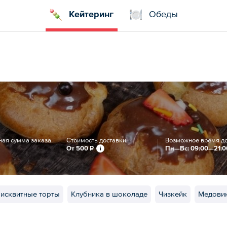
Кейтеринг
Обеды
ая сумма заказа
Стоимость доставки
Возможное время д
От
500 ₽
Пн—Вс: 09:00—21:0
бисквитные торты
Клубника в шоколаде
Чизкейк
Медови