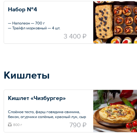
Набор №4
— Наполеон — 700 г
— Трайфл морковный — 4 шт.
— Трайфл «Колибри» — 4 шт.
3 400 ₽
— Набор профитролей — 9 шт.
Кишлеты
Кишлет «Чизбургер»
Слоёное тесто, фарш говядина-свинина,
бекон, огурчики солёные, красный лук, сыр
Моцарелла, яично-сливочная заливка,
790 ₽
800 г
соль, перец.
Общий вес – 0.8 кг