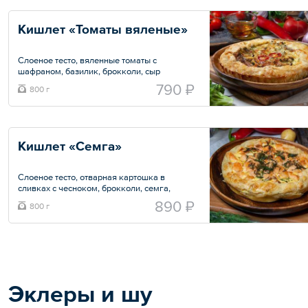
Кишлет «Томаты вяленые»
Слоеное тесто, вяленные томаты с
шафраном, базилик, брокколи, сыр
Моцарелла, яично-сливочная заливка,
790 ₽
800 г
соль, перец.
Общий вес – 0.8 кг
Кишлет «Семга»
Слоеное тесто, отварная картошка в
сливках с чесноком, брокколи, семга,
укроп, яично-сливочная заливка, соль,
890 ₽
800 г
перец.
Общий вес – 0.8 кг
Эклеры и шу