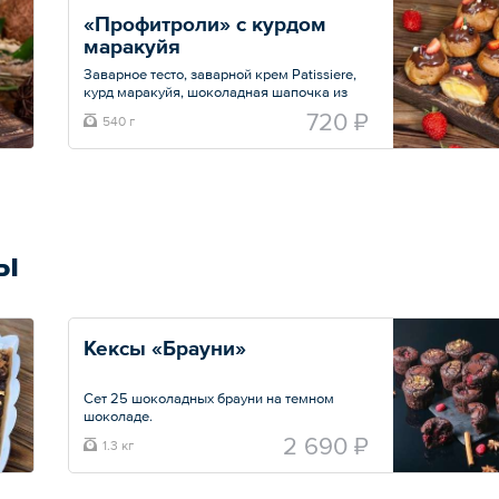
«Профитроли» с курдом 
маракуйя
Заварное тесто, заварной крем Patissiere,
курд маракуйя, шоколадная шапочка из
молочного шоколада.
720 ₽
540 г
— 9 шт.
Общий вес – 540 г
ы
Кексы «Брауни»
Сет 25 шоколадных брауни на темном
шоколаде.
2 690 ₽
1.3 кг
Грецкий орех — 5 шт.
Кокос — 5 шт.
Малина — 5 шт.