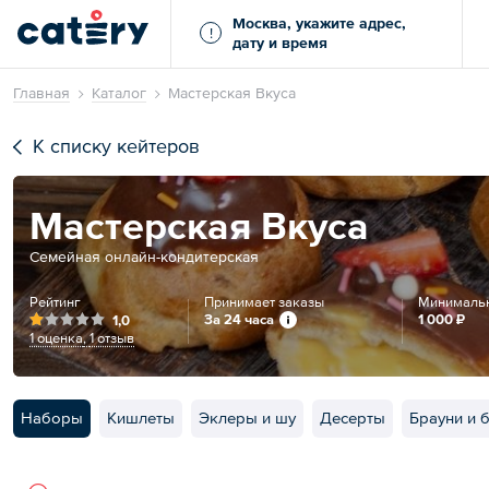
Москва, укажите адрес,
!
дату и время
Главная
Каталог
Мастерская Вкуса
К списку кейтеров
Мастерская Вкуса
Семейная онлайн-кондитерская
Рейтинг
Принимает заказы
Минимальн
За 24 часа
1 000 ₽
1,0
1 оценка
,
1 отзыв
Наборы
Кишлеты
Эклеры и шу
Десерты
Брауни и 