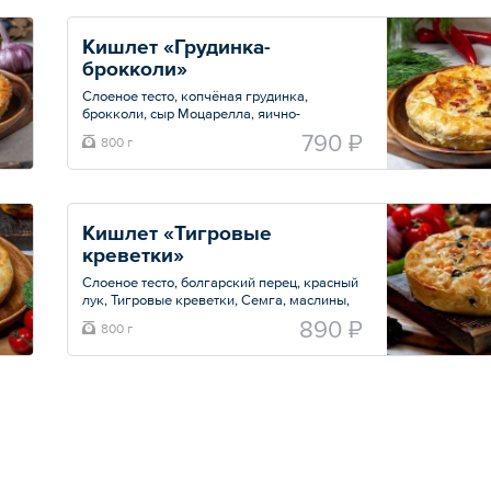
Кишлет «Грудинка-
брокколи»
Слоеное тесто, копчёная грудинка,
брокколи, сыр Моцарелла, яично-
сливочная заливка, соль, перец.
790 ₽
800 г
Общий вес – 0.8 кг
Кишлет «Тигровые 
креветки»
Слоеное тесто, болгарский перец, красный
лук, Тигровые креветки, Семга, маслины,
сыр Моцарелла, яично-сливочная заливка,
890 ₽
800 г
соль, перец.
Общий вес – 0.8 кг