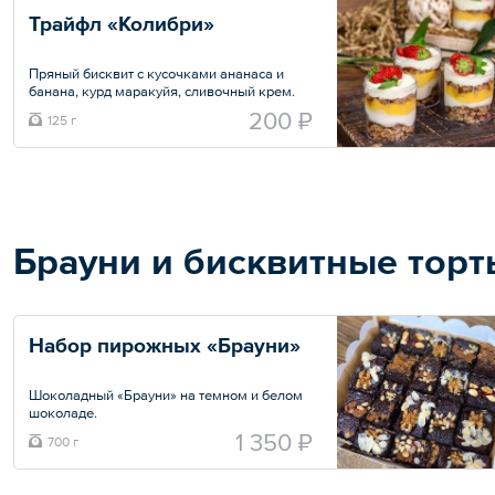
Трайфл «Колибри»
Пряный бисквит с кусочками ананаса и
банана, курд маракуйя, сливочный крем.
200 ₽
125 г
Минимальный заказ — 6 порций.
Общий вес – 125 г
Брауни и бисквитные торт
Набор пирожных «Брауни»
Шоколадный «Брауни» на темном и белом
шоколаде.
Грецкий орех, миндальные лепестки,
1 350 ₽
700 г
сублимированная малина, белый шоколад,
молочный шоколад, кедровые орехи,
вафельная крошка «Callebaut».