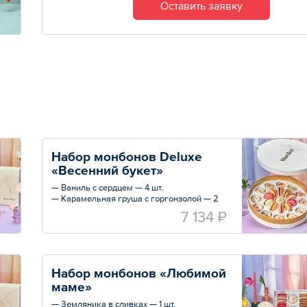
Оставить заявку
Набор монбонов Deluxe 
«Весенний букет»
— Ваниль с сердцем — 4 шт.
— Карамельная груша с горгонзолой — 2
шт.
7 134 ₽
— Беллини — 4 шт.
— Кленовый сироп с грильяжем — 2 шт.
— Земляника в сливках — 3 шт.
— Ягодный чизкейк — 2 шт.
— Малина с базиликом — 2 шт.
Набор монбонов «Любимой 
— Ананасы в шампанском с кокосовым
маме»
кремом — 2 шт.
— Лаванда с лимоном — 2 шт.
— Земляника в сливках — 1 шт.