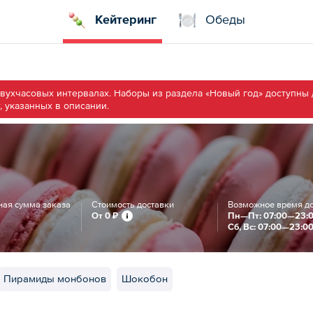
Кейтеринг
Обеды
двухчасовых интервалах. Наборы из раздела «Новый год» доступны
, указанных в описании.
ая сумма заказа
Стоимость доставки
Возможное время д
От
0 ₽
Пн—Пт: 07:00—23:
Сб, Вс: 07:00—23:0
Пирамиды монбонов
Шокобон