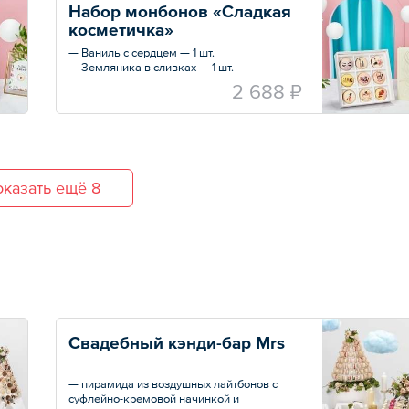
Набор монбонов «Сладкая 
косметичка»
— Ваниль с сердцем — 1 шт.
— Земляника в сливках — 1 шт.
— Кленовый сироп с грильяжем — 1 шт.
2 688 ₽
— Ананасы в шампанском с кокосовым
кремом — 1 шт.
— Лаванда с лимоном — 1 шт.
— Черничный йогурт — 1 шт.
— Ягодный чизкейк — 1 шт.
— Молочный баунти — 1 шт.
— Лимонный курд — 1 шт.
казать ещё 8
Свадебный кэнди-бар Mrs
— пирамида из воздушных лайтбонов с
суфлейно-кремовой начинкой и