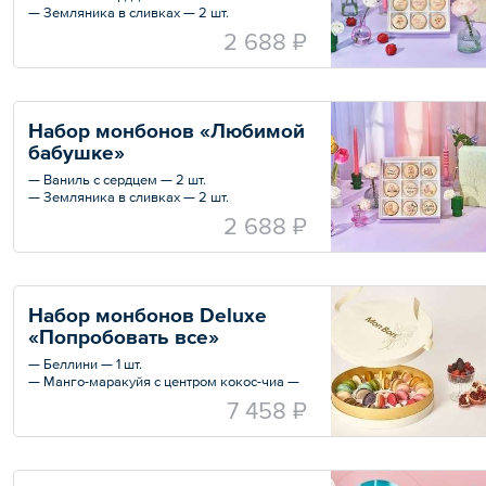
— Земляника в сливках — 2 шт.
— Кленовый сироп с грильяжем — 2 шт.
2 688 ₽
— Беллини — 2 шт.
— Карамельная груша с горгонзолой — 1
шт.
Набор монбонов «Любимой 
бабушке»
— Ваниль с сердцем — 2 шт.
— Земляника в сливках — 2 шт.
— Кленовый сироп с грильяжем — 2 шт.
2 688 ₽
— Беллини — 2 шт.
— Карамельная груша с горгонзолой — 1
шт.
Набор монбонов Deluxe 
«Попробовать все»
— Беллини — 1 шт.
— Манго-маракуйя с центром кокос-чиа —
2 шт.
7 458 ₽
— Ананасы в шампанском с кокосовым
кремом — 1 шт.
— Ваниль с сердцем — 2 шт.
— Голубой сыр с виноградом — 2 шт.
— Гранатовый сорбет — 2 шт.