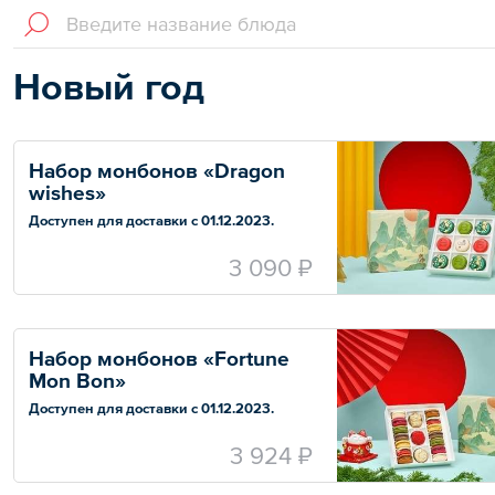
Новый год
Набор монбонов «Dragon 
wishes»
Доступен для доставки с 01.12.2023.
— Пирожное макарон «Зеленый дракон
3 090 ₽
«Цан-Лун» — 4 шт.;
— Ваниль с сердцем — 1 шт.;
— Земляника в сливках — 2 шт.;
— Сицилийская фисташка — 2 шт.
Набор монбонов «Fortune 
Mon Bon»
Доступен для доставки с 01.12.2023.
— Мункейк «Золотой лев» — 1 шт.;
3 924 ₽
— Мункейк «Золотой карп» — 1 шт.;
— Мункейк «Золотой мешочек счастья» — 1