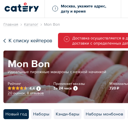
Москва, укажите адрес,
!
дату и время
Главная
Каталог
Mon Bon
Доставка осуществляется в 
К списку кейтеров
доставки с определенных дат
Mon Bon
Идеальные пирожные макароны с нежной начинкой
Рейтинг
Принимает заказы
Минимальн
За 24 часа
720 ₽
4,4
20 оценок
,
8 отзывов
Новый год
Наборы
Кэнди-бары
Наборы монбонов