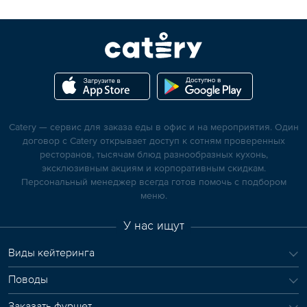
Catery — сервис для заказа еды в офис и на мероприятия. Один
договор с Catery открывает доступ к сотням проверенных
ресторанов, тысячам блюд разнообразных кухонь,
эксклюзивным акциям и корпоративным скидкам.
Персональный менеджер всегда готов помочь с подбором
меню.
У нас ищут
Виды кейтеринга
Поводы
Заказать фуршет