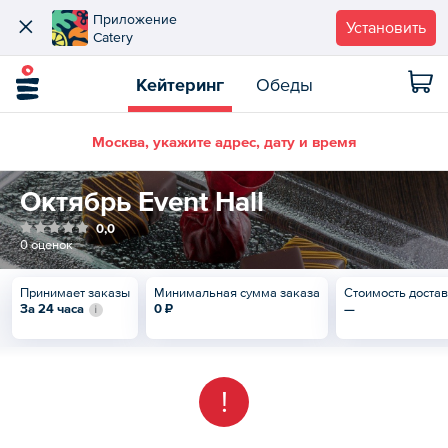
Приложение
Установить
Catery
Кейтеринг
Обеды
Москва, укажите адрес, дату и время
Октябрь Event Hall
0,0
0 оценок
Принимает заказы
Минимальная сумма заказа
Стоимость доста
За 24 часа
0 ₽
—
!