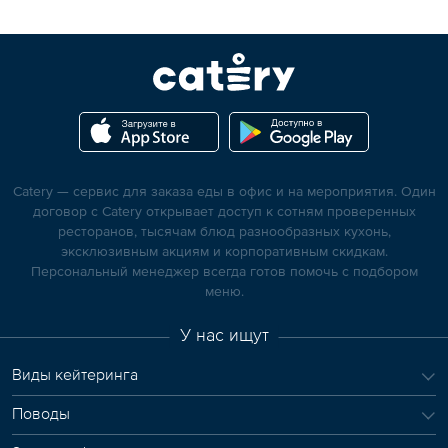
Catery — сервис для заказа еды в офис и на мероприятия. Один
договор с Catery открывает доступ к сотням проверенных
ресторанов, тысячам блюд разнообразных кухонь,
эксклюзивным акциям и корпоративным скидкам.
Персональный менеджер всегда готов помочь с подбором
меню.
У нас ищут
Виды кейтеринга
Поводы