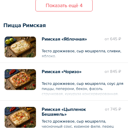
Показать ещё 4
Пицца Римская
Римская «Яблочная»
oт
645 ₽
Тесто дрожжевое, сыр моцарелла, сливки,
яблоко.
Римская «Чоризо»
oт
845 ₽
Тесто дрожжевое, сыр моцарелла, соус для
пиццы, пеперони, бекон, фасоль
стручковая, кукуруза консервированная.
Римская «Цыпленок
oт
745 ₽
Бешамель»
Тесто дрожжевое, сыр моцарелла,
чесночный соус, куриное филе, перец