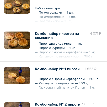
— Evervess Cola — 4 шт. по 1 л.
Набор хачапури:
Общий вес – 8.8 кг
— По-мегрельски — 1 шт.,
— По-имеретински — 1 шт.,
— По-грузински — 1 шт.,
— По-аджарски — 1 шт.
Комбо-набор пирогов на
4 071 ₽
Напитки:
компанию
— Evervess Cola — 4 шт. по 500 мл.
— Пирог два вида мяса — 1 кг,
Общий вес – 4.4 кг
— Пирог с курицей — 1 кг,
— Пирог с сыром и картофелем — 1 кг,
— Хачапури по-имеретински — 700 г.
Общий вес – 3.7 кг
Комбо-набор № 1 пироги
1 653 ₽
— Пирог с сыром и картофелем — 600 г,
— Хачапури по-аджарски — 400 г,
— Газированный напиток Пепси — 1 л.
Общий вес – 2 кг
Комбо-набор № 2 пироги
1 635 ₽