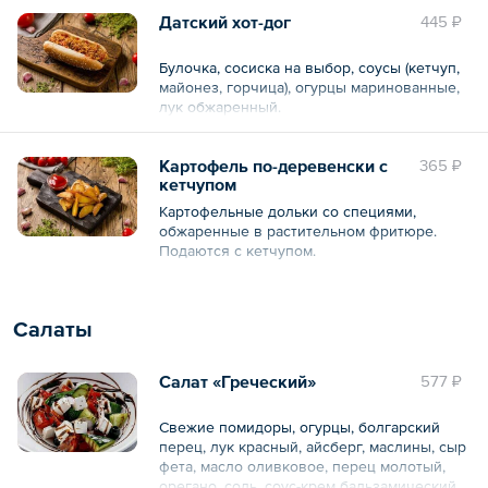
Датский хот-дог
445 ₽
Булочка, сосиска на выбор, соусы (кетчуп,
майонез, горчица), огурцы маринованные,
лук обжаренный.
Картофель по-деревенски с
365 ₽
кетчупом
Картофельные дольки со специями,
обжаренные в растительном фритюре.
Подаются с кетчупом.
Общий вес – 200 г
Салаты
Салат «Греческий»
577 ₽
Свежие помидоры, огурцы, болгарский
перец, лук красный, айсберг, маслины, сыр
фета, масло оливковое, перец молотый,
орегано, соль, соус-крем бальзамический.