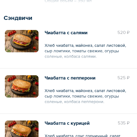
Общий объем – 350 мл
Сэндвичи
Чиабатта с салями
520 ₽
Хлеб чиабатта, майонез, салат листовой,
сыр ломтики, томаты свежие, огурцы
соленые, колбаса салями.
Общий вес – 260 г
Чиабатта с пепперони
525 ₽
Хлеб чиабатта, майонез, салат листовой,
сыр ломтики, томаты свежие, огурцы
соленые, колбаса пепперони.
Общий вес – 260 г
Чиабатта с курицей
535 ₽
Хлеб чиабатта, соус горчичный, салат