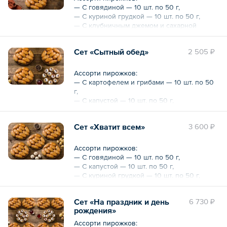
— С говядиной — 10 шт. по 50 г,
— С куриной грудкой — 10 шт. по 50 г,
— С клубничным джемом и сахарной
пудрой — 10 шт. по 50 г.
Сет «Сытный обед»
2 505 ₽
Общий вес – 1.5 кг
Ассорти пирожков:
— С картофелем и грибами — 10 шт. по 50
г,
— С капустой — 10 шт. по 50 г,
— С картофелем — 10 шт. по 50 г,
— С вишневым джемом и сахарной пудрой
Сет «Хватит всем»
3 600 ₽
— 10 шт. по 50 г.
Общий вес – 2 кг
Ассорти пирожков:
— С говядиной — 10 шт. по 50 г,
— С капустой — 10 шт. по 50 г,
— С куриной грудкой — 10 шт. по 50 г,
— С картофелем и грибами — 10 шт. по 50
г,
Сет «На праздник и день
6 730 ₽
— С картофелем — 10 шт. по 50 г.
рождения»
Общий вес – 2.5 кг
Ассорти пирожков: