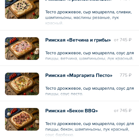
Тесто дрожжевое, сыр моцарелла, сливки,
шампиньоны, маслины резаные, лук
красный.
Римская «Ветчина и грибы»
oт
745 ₽
Тесто дрожжевое, сыр моцарелла, соус для
пиццы, ветчина, шампиньоны, лук красный.
Римская «Маргарита Песто»
775 ₽
Тесто дрожжевое, сыр моцарелла, соус для
пиццы, соус песто.
Римская «Бекон BBQ»
oт
745 ₽
Тесто дрожжевое, сыр моцарелла, соус для
пиццы, бекон, шампиньоны, лук красный,
соус барбекю.