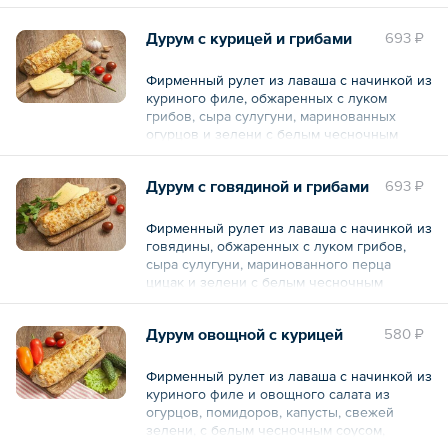
хрустящей корочки.
Дурум с курицей и грибами
693 ₽
Общий вес – 300 г
Фирменный рулет из лаваша с начинкой из
куриного филе, обжаренных с луком
грибов, сыра сулугуни, маринованных
огурцов и зелени с белым чесночным
соусом, запеченный в печи до хрустящей
корочки.
Дурум с говядиной и грибами
693 ₽
Общий вес – 300 г
Фирменный рулет из лаваша с начинкой из
говядины, обжаренных с луком грибов,
сыра сулугуни, маринованного перца
цицак и зелени с белым чесночным
соусом, запеченный в печи до хрустящей
корочки.
Дурум овощной с курицей
580 ₽
Общий вес – 300 г
Фирменный рулет из лаваша с начинкой из
куриного филе и овощного салата из
огурцов, помидоров, капусты, свежей
зелени, с белым чесночным соусом,
запеченный в печи до хрустящей корочки.