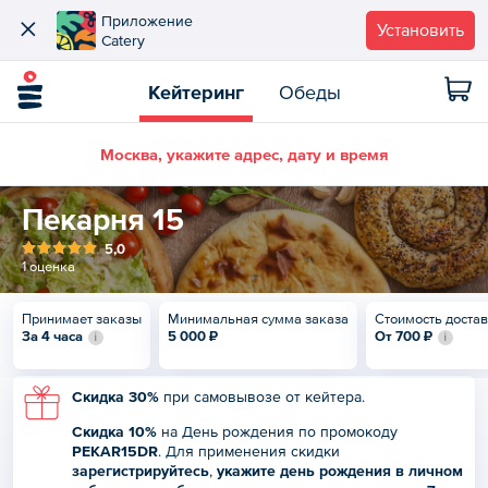
Приложение
Установить
Catery
Кейтеринг
Обеды
Москва, укажите адрес, дату и время
Пекарня 15
5,0
1 оценка
Принимает заказы
Минимальная сумма заказа
Стоимость доста
За 4 часа
5 000 ₽
От
700 ₽
Скидка 30%
при самовывозе от кейтера.
Скидка 10%
на День рождения по промокоду
PEKAR15DR
. Для применения скидки
зарегистрируйтесь
,
укажите день рождения в
личном