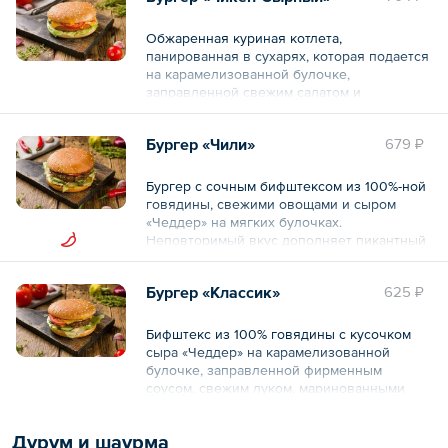
Обжаренная куриная котлета,
панированная в сухарях, которая подается
на карамелизованной булочке,
заправленной свежим салатом и
специальным соусом «Цезарь».
Бургер «Чили»
679 ₽
Общий вес – 360 г
Бургер с сочным бифштексом из 100%-ной
говядины, свежими овощами и сыром
«Чеддер» на мягких булочках.
Неповторимый вкус дополняет пикантный
соус с перцем халапеньо, который
добавляет бургеру особенной остроты.
Бургер «Классик»
625 ₽
Общий вес – 320 г
Бифштекс из 100% говядины с кусочком
сыра «Чеддер» на карамелизованной
булочке, заправленной фирменным
соусом, свежим луком, маринованными
огурчиками, свежим салатом, ломтиком
свежего помидора.
Дурум и шаурма