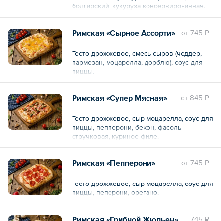
болгарский, кукуруза консервированная.
Римская «Сырное Ассорти»
oт
745 ₽
Тесто дрожжевое, смесь сыров (чеддер,
пармезан, моцарелла, дорблю), соус для
пиццы.
Римская «Супер Мясная»
oт
845 ₽
Тесто дрожжевое, сыр моцарелла, соус для
пиццы, пепперони, бекон, фасоль
стручковая, куриное филе.
Римская «Пепперони»
oт
745 ₽
Тесто дрожжевое, сыр моцарелла, соус для
пиццы, пеперони, орегано.
Римская «Грибной Жюльен»
745 ₽