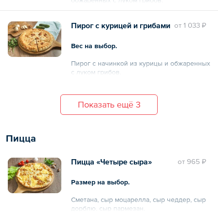
Пирог с курицей и грибами
oт
1 033 ₽
Вес на выбор.
Пирог с начинкой из курицы и обжаренных
с луком грибов.
Показать ещё 3
Пицца
Пицца «Четыре сыра»
oт
965 ₽
Размер на выбор.
Сметана, сыр моцарелла, сыр чеддер, сыр
дорблю, сыр пармезан.