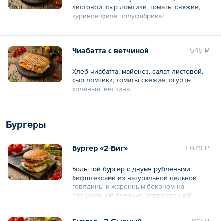
листовой, сыр ломтики, томаты свежие,
куриное филе полуфабрикат.
Общий вес – 260 г
Чиабатта с ветчиной
545 ₽
Хлеб чиабатта, майонез, салат листовой,
сыр ломтики, томаты свежие, огурцы
соленые, ветчина.
Общий вес – 260 г
Бургеры
Бургер «2-Биг»
1 079 ₽
Большой бургер с двумя рублеными
бифштексами из натуральной цельной
говядины и жаренным беконом на
специальной булочке, заправленной
луком, маринованными огурчиками,
ломтиком сыра «Чеддер», свежим салатом
Бургер «2-Сырный»
813 ₽