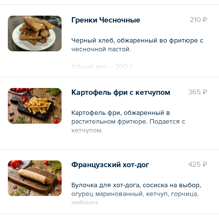
Гренки Чесночные
210 ₽
Черный хлеб, обжаренный во фритюре с
чесночной пастой.
Общий вес – 200 г
Картофель фри с кетчупом
365 ₽
Картофель фри, обжаренный в
растительном фритюре. Подается с
кетчупом.
Общий вес – 200 г
Французский хот-дог
425 ₽
Булочка для хот-дога, сосиска на выбор,
огурец маринованный, кетчуп, горчица,
майонез.