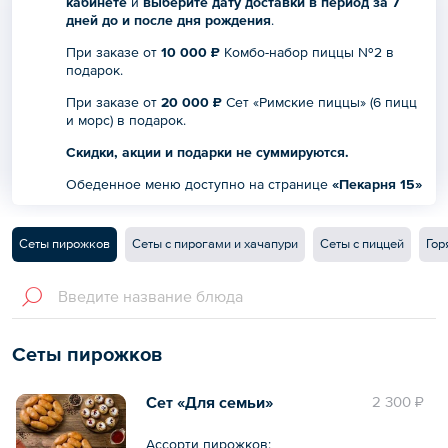
кабинете
и
выберите дату доставки в период за 7
дней до и после дня рождения
.
При заказе от
10 000 ₽
Комбо-набор пиццы №2 в
подарок.
При заказе от
20 000 ₽
Сет «Римские пиццы» (6 пицц
и морс) в подарок.
Скидки, акции и подарки не суммируются.
Обеденное меню доступно на странице
«Пекарня 15»
Сеты пирожков
Сеты с пирогами и хачапури
Сеты с пиццей
Гор
Сеты пирожков
Сет «Для семьи»
2 300 ₽
Ассорти пирожков: