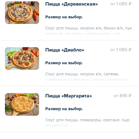
Пицца «Деревенская»
oт
1 085 ₽
Размер на выбор.
Соус для пиццы, окорок в/к, бекон в/к, лук
красный, маслины, шампиньоны, сыр
моцарелла.
Пицца «Диабло»
oт
1 085 ₽
Размер на выбор.
Соус для пиццы, окорок в/к, салями,
шампиньоны, маслины, перец халапеньо,
сыр моцарелла.
Пицца «Маргарита»
oт
845 ₽
Размер на выбор.
Соус для пиццы, помидоры, орегано, сыр
моцарелла.