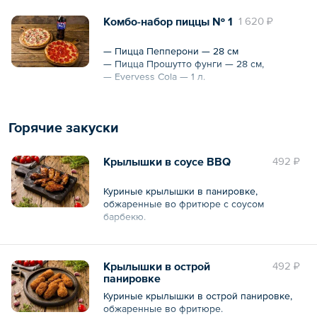
— Облепиховый морс (домашнего
Общий вес – 2 кг
приготовления) — 1 л.
Комбо-набор пиццы № 1
1 620 ₽
Общий вес – 3.1 кг
— Пицца Пепперони — 28 см
Общий объем – 2 л
— Пицца Прошутто фунги — 28 см,
— Evervess Cola — 1 л.
Общий вес – 2 кг
Горячие закуски
Крылышки в соусе ВВQ
492 ₽
Куриные крылышки в панировке,
обжаренные во фритюре с соусом
барбекю.
Общий вес – 250 г
Крылышки в острой
492 ₽
панировке
Куриные крылышки в острой панировке,
обжаренные во фритюре.