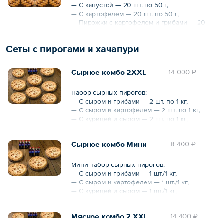
— С капустой — 20 шт. по 50 г,
— С картофелем — 20 шт. по 50 г,
— Пирожки с картофелем и грибами — 20
шт. по 50 г,
— Пирожки с говядиной — 10 шт. по 50 г,
Сеты с пирогами и хачапури
— Пирожки с куриной грудкой — 10 шт. по
50 г,
— Пирожки с вишневым джемом и
Сырное комбо 2ХХL
14 000 ₽
сахарной пудрой — 10 шт. по 50 г,
— Пирожки с клубничным джемом и
сахарной пудрой — 10 шт. по 50 г.
Набор сырных пирогов:
— С сыром и грибами — 2 шт. по 1 кг,
Общий вес – 5 кг
— С сыром и картофелем — 2 шт. по 1 кг,
— С курицей и сыром — 2 шт. по 1 кг,
— С сулугуни — 2 шт. по 1 кг.
Сырное комбо Мини
8 400 ₽
Напитки:
— Evervess Cola — 4 бутылки по 1 л.
Мини набор сырных пирогов:
Общий вес – 12 кг
— С сыром и грибами — 1 шт./1 кг,
— С сыром и картофелем — 1 шт./1 кг,
— С курицей и сыром — 1 шт./1 кг,
— С сыром Сулугуни — 1 шт./1 кг.
Мясное комбо 2 ХXL
14 400 ₽
Напитки: