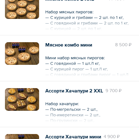
— Evervess Cola — 8 бутылок по 500 мл.
Набор мясных пирогов:
Общий вес – 4 кг
— С курицей и грибами — 2 шт. по 1 кг,
Общий объем – 4 л
— С говядиной и грибами — 2 шт. по 1 кг,
— С курицей — 2 шт. по 1 кг,
— С говядиной — 2 шт. по 1 кг.
Мясное комбо мини
8 500 ₽
Напитки:
— Evervess Cola — 4 бутылки по 1 л.
Мини набор мясных пирогов:
Общий вес – 12 кг
— С говядиной — 1 шт./1 кг,
— С курицей пирог — 1 шт./1 кг,
— С говядиной и грибами пирог — 1 шт./1
кг,
— С курицей и грибами — 1 шт./1 кг.
Ассорти Хачапури 2 ХХL
9 700 ₽
Напитки:
— Evervess Cola — 8 бутылок по 500 мл.
Набор хачапури:
— По-мегрельски — 2 шт.,
Общий вес – 8 кг
— По-имеретински — 2 шт.,
— По-грузински — 2 шт.,
— По-аджарски — 2 шт.
Ассорти Хачапури мини
4 900 ₽
Напитки: