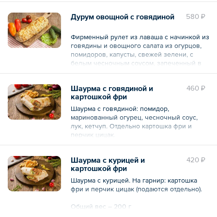
Дурум овощной с говядиной
580 ₽
Общий вес – 280 г
Фирменный рулет из лаваша с начинкой из
говядины и овощного салата из огурцов,
помидоров, капусты, свежей зелени, с
белым чесночным соусом, запеченный в
печи до хрустящей корочки.
Шаурма с говядиной и
460 ₽
Общий вес – 280 г
картошкой фри
Шаурма с говядиной: помидор,
маринованный огурец, чесночный соус,
лук, кетчуп. Отдельно картошка фри и
перчик цицак.
Общий вес – 200 г
Шаурма с курицей и
420 ₽
картошкой фри
Шаурма с курицей. На гарнир: картошка
фри и перчик цицак (подаются отдельно).
Общий вес – 200 г