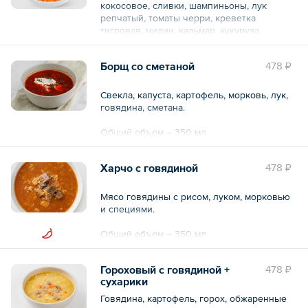
кокосовое, сливки, шампиньоны, лук
репчатый, томаты черри, креветка
тигровая, мидии, кальмар, кукуруза
консервированная, рис для суши, долька
лимона.
Борщ со сметаной
478 ₽
Общий объем – 350 мл
Свекла, капуста, картофель, морковь, лук,
говядина, сметана.
Общий объем – 350 мл
Харчо с говядиной
478 ₽
Мясо говядины с рисом, луком, морковью
и специями.
Общий объем – 350 мл
Гороховый с говядиной +
478 ₽
сухарики
Говядина, картофель, горох, обжаренные