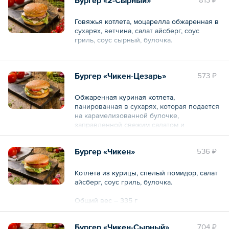
и специальным соусом.
Общий вес – 445 г
Говяжья котлета, моцарелла обжаренная в
сухарях, ветчина, салат айсберг, соус
гриль, соус сырный, булочка.
Общий вес – 360 г
Бургер «Чикен-Цезарь»
573 ₽
Обжаренная куриная котлета,
панированная в сухарях, которая подается
на карамелизованной булочке,
заправленной свежим салатом и
специальным соусом «Цезарь».
Бургер «Чикен»
536 ₽
Общий вес – 365 г
Котлета из курицы, спелый помидор, салат
айсберг, соус гриль, булочка.
Общий вес – 335 г
Бургер «Чикен-Сырный»
704 ₽