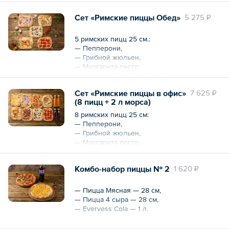
— Морс из черной смородины
— Цыпленок Бешамель
(собственного приготовления) — 2 л,
Сет «Римские пиццы Обед»
5 275 ₽
— Бекон BBQ.
— Морс из облепихи (собственного
приготовления) — 2 л.
Напитки:
5 римских пицц 25 см.:
— Облепиховый морс (собственного
— Пепперони,
Общий вес – 3920 г
приготовления) — 1 л.
— Грибной жюльен,
Общий объем – 4 л
— Маргарита песто,
Общий вес – 2330 г
— Ветчина-грибы,
Общий объем – 1 л
— Цыпленок Бешамель.
Сет «Римские пиццы в офис»
7 625 ₽
(8 пицц + 2 л морса)
Общий вес – 1920 г
8 римских пицц 25 см:
— Пепперони,
— Грибной жюльен,
— Маргарита песто,
— Ветчина грибы,
— Пикантная чоризо,
Комбо-набор пиццы № 2
1 620 ₽
— Цыпленок Бешамель,
— Сырное ассорти,
— Бекон BBQ.
— Пицца Мясная — 28 см,
— Пицца 4 сыра — 28 см,
Напитки:
— Evervess Cola — 1 л.
— Ягодный морс (домашнего
приготовления) — 1 л,