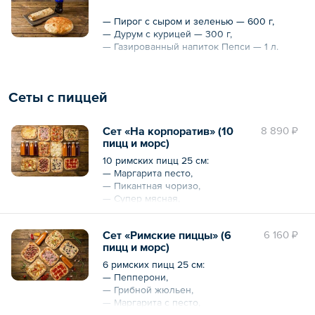
— Пирог с сыром и зеленью — 600 г,
— Дурум с курицей — 300 г,
— Газированный напиток Пепси — 1 л.
Общий вес – 0.9 кг
Общий объем – 1 л
Сеты с пиццей
Сет «На корпоратив» (10
8 890 ₽
пицц и морс)
10 римских пицц 25 см:
— Маргарита песто,
— Пикантная чоризо,
— Супер мясная,
— Сырное ассорти,
— Цыпленок Бешамель,
Сет «Римские пиццы» (6
6 160 ₽
— Бекон BBQ,
пицц и морс)
— Грибной жюльен,
— Ветчина-грибы,
6 римских пицц 25 см:
— Пепперони,
— Пепперони,
— Яблочная.
— Грибной жюльен,
— Маргарита с песто,
Напитки:
— Ветчина-грибы,