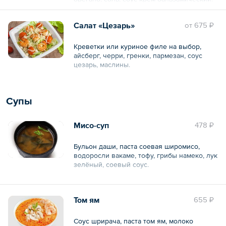
Общий вес – 230 г
Салат «Цезарь»
oт
675 ₽
Креветки или куриное филе на выбор,
айсберг, черри, гренки, пармезан, соус
цезарь, маслины.
Общий вес – 230 г
Супы
Мисо-суп
478 ₽
Бульон даши, паста соевая широмисо,
водоросли вакаме, тофу, грибы намеко, лук
зелёный, соевый соус.
Общий объем – 350 мл
Том ям
655 ₽
Соус шрирача, паста том ям, молоко