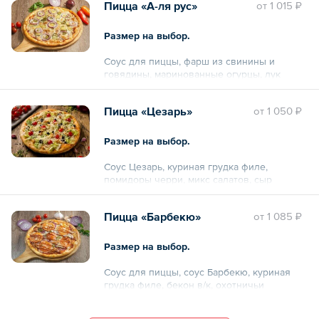
Пицца «А-ля рус»
oт
1 015 ₽
Размер на выбор.
Соус для пиццы, фарш из свинины и
говядины, маринованные огурцы, лук
красный, перец халапеньо, сыр моцарелла,
зелень.
Пицца «Цезарь»
oт
1 050 ₽
Размер на выбор.
Соус Цезарь, куриная грудка филе,
помидоры черри, микс салатов, сыр
пармезан, сыр моцарелла, маслины.
Пицца «Барбекю»
oт
1 085 ₽
Размер на выбор.
Соус для пиццы, соус Барбекю, куриная
грудка филе, бекон в/к, охотничьи
колбаски, помидоры, лук красный, перец
халапеньо, сыр моцарелла.