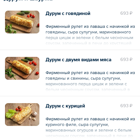
Общий вес – 315 г
Дурум с говядиной
693 ₽
Фирменный рулет из лаваша с начинкой из
говядины, сыра сулугуни, маринованного
перца цицак и зелени с белым чесночным
соусом, запеченный в печи до хрустящей
корочки.
Дурум с двумя видами мяса
693 ₽
Общий вес – 300 г
Фирменный рулет из лаваша с начинкой из
говядины и свинины, сыра сулугуни,
маринованного перца цицак и зелени с
белым чесночным соусом, запеченный в
печи до хрустящей корочки.
Дурум с курицей
693 ₽
Общий вес – 300 г
Фирменный рулет из лаваша с начинкой из
куриного филе, сыра сулугуни,
маринованных огурцов и зелени с белым
чесночным соусом, запеченный в печи до