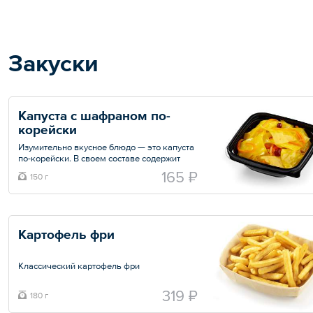
Закуски
Капуста с шафраном по-
корейски
Изумительно вкусное блюдо — это капуста
по-корейски. В своем составе содержит
массу полезных витаминов и
165 ₽
150 г
микроэлементов.
Общий вес – 150 г
Картофель фри
Классический картофель фри
319 ₽
180 г
Общий вес – 180 г