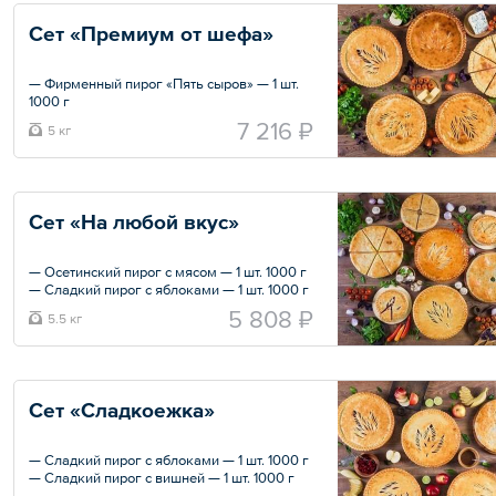
— 1000 г
Сет «Премиум от шефа»
Общий вес – 5 кг
— Фирменный пирог «Пять сыров» — 1 шт.
1000 г
— Фирменный пирог «Том Ям» — 1 шт. 1000
7 216 ₽
5 кг
г
— Фирменный пирог с лососем — 1 шт. 1000
г
— Сладкий пирог с Нутеллой и бананом — 1
шт. 1000 г
Сет «На любой вкус»
— Фирменный пирог «Чизбургер» — 1 шт.
1000 г
— Осетинский пирог с мясом — 1 шт. 1000 г
Общий вес – 5 кг
— Сладкий пирог с яблоками — 1 шт. 1000 г
— Фирменный пирог «Биф Барбекю» — 1
5 808 ₽
5.5 кг
шт. 1000 г
— Пирог с сыром и шпинатом — 1 шт. 1000 г
— Сладкий пирог с вишней — 1 шт. 500 г
— Фирменный пирог «Жульен» — 1 шт. 500
г
Сет «Сладкоежка»
— Осетинский пирог с капустой — 1 шт. 500
г
— Сладкий пирог с яблоками — 1 шт. 1000 г
Общий вес – 5.5 кг
— Сладкий пирог с вишней — 1 шт. 1000 г
— Сладкий пирог с Нутеллой и бананом — 1