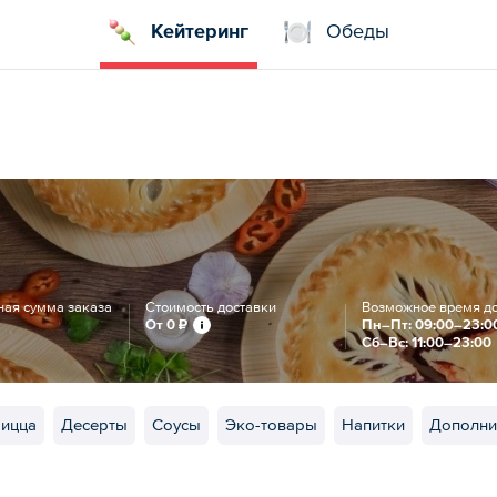
Кейтеринг
Обеды
ая сумма заказа
Стоимость доставки
Возможное время д
От
0 ₽
Пн–Пт: 09:00–23:0
Сб–Вс: 11:00–23:00
ицца
Десерты
Соусы
Эко-товары
Напитки
Дополни