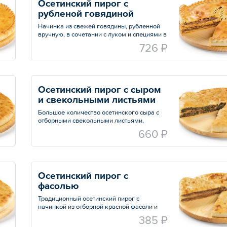
Осетинский пирог с 
рубленой говядиной
Начинка из свежей говядины, рубленной
вручную, в сочетании с луком и специями в
фирменном тесте
726 ₽
Осетинский пирог с сыром 
и свекольными листьями
Большое количество осетинского сыра с
отборными свекольными листьями,
зеленым луком и укропом в нежнейшем
660 ₽
тесте
Осетинский пирог с 
фасолью
Традиционный осетинский пирог с
начинкой из отборной красной фасоли и
душистым перцем
385 ₽