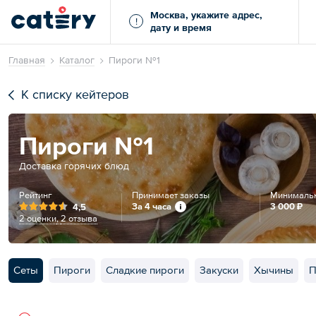
Москва, укажите адрес,
!
дату и время
Главная
Каталог
Пироги №1
К списку кейтеров
Пироги №1
Доставка горячих блюд
Рейтинг
Принимает заказы
Минимальн
За 4 часа
3 000 ₽
4,5
2 оценки
,
2 отзыва
Сеты
Пироги
Сладкие пироги
Закуски
Хычины
П