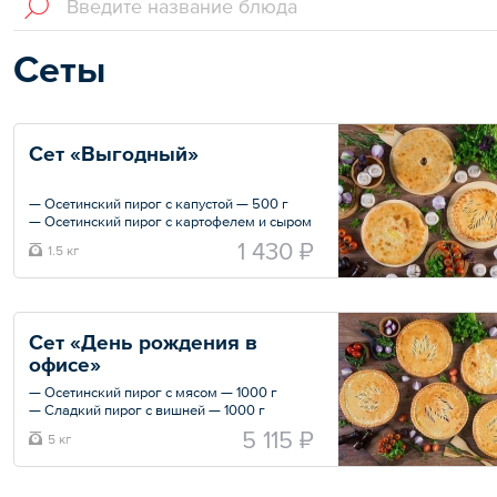
Сеты
Сет «Выгодный»
— Осетинский пирог с капустой — 500 г
— Осетинский пирог с картофелем и сыром
— 500 г
1 430 ₽
1.5 кг
— Сладкий пирог с яблоками — 500 г
Общий вес – 1.5 кг
Сет «День рождения в 
офисе»
— Осетинский пирог с мясом — 1000 г
— Сладкий пирог с вишней — 1000 г
— Фирменный пирог с рыбой «SoulFish» —
5 115 ₽
5 кг
1000 г
— Фирменный пирог «Жульен» — 1000 г
— Осетинский пирог с картофелем и сыром