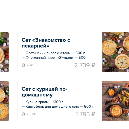
Сет «Знакомство с 
пекарней»
— Осетинский пирог с мясом — 500 г
— Фирменный пирог «Жульен» — 500 г
— Осетинский пирог с картофелем и сыром
2 739 ₽
2 кг
— 500 г
— Сладкий пирог с вишней — 500 г
Общий вес – 2 кг
Сет с курицей по-
домашнему
— Курица гриль — 1300 г
— Картофель для домашнего сета — 500 г
— Морковь по-корейски — 150 г
1 793 ₽
2.5 кг
— Капуста с шафраном по-корейски — 150
г
— Лепешка — 340 г