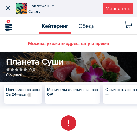
Приложение
Установить
Catery
Кейтеринг
Обеды
Москва, укажите адрес, дату и время
Планета Суши
0,0
0 оценок
Принимает заказы
Минимальная сумма заказа
Стоимость доста
За 24 часа
0 ₽
—
!