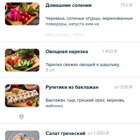
Домашние соления
750 ₽
Общий вес – 1.3 кг
Черемша, соленые огурцы, маринованные
помидоры, капуста ким-чи
Общий вес – 500 г
Овощная нарезка
1 400 ₽
Тарелка свежих овощей к шашлыку.
2 шт.
Рулетики из баклажан
oт
530 ₽
Баклажан, сыр, грецкий орех, морковь,
майонез.
Салат греческий
oт
1 000 ₽