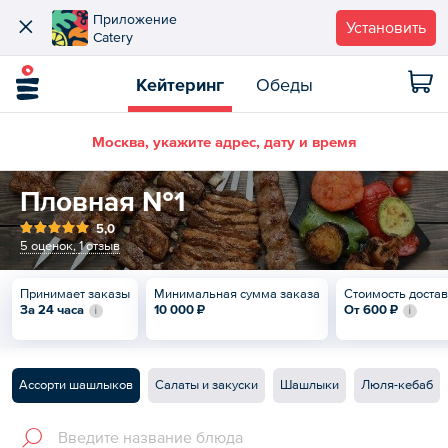
Приложение
Установить
Catery
Кейтеринг
Обеды
Москва, укажите адрес, дату и время
Пловная №1
5,0
5 оценок
,
1 отзыв
Принимает заказы
Минимальная сумма заказа
Стоимость доста
За 24 часа
10 000 ₽
От
600 ₽
Ассорти шашлыков
Салаты и закуски
Шашлыки
Люля-кебаб