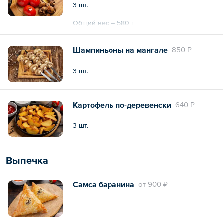
3 шт.
Общий вес – 580 г
Шампиньоны на мангале
850 ₽
3 шт.
Картофель по-деревенски
640 ₽
3 шт.
Выпечка
Самса баранина
oт
900 ₽