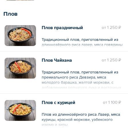
Плов
Плов праздничный
oт
1 250 ₽
Традиционный плов, приготовленный из
длиннозёрного риса лазер, мяса говядины
Плов Чайхана
oт
1 250 ₽
Традиционный плов, приготовленный из
премиального риса Девзира, мяса
молодого барашка, желтой моркови, с
добавлением репчатого лука и восточных
специй.
Плов с курицей
oт
1 100 ₽
Плов из длиннозёрного риса Лазер, мяса
курицы, красной моркови, узбекского
изюма и зиры.