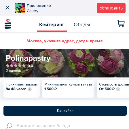
Приложение
Установить
Catery
Кейтеринг
Обеды
Москва, укажите адрес, дату и время
Polinapastry
0,0
0 оценок
Принимает заказы
Минимальная сумма заказа
Стоимость доста
За 48 часов
1 500 ₽
От
500 ₽
Капкейки