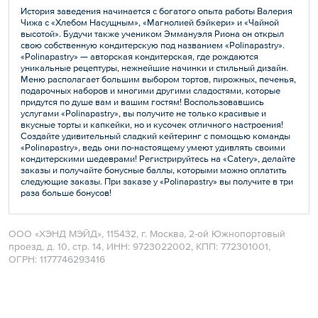
История заведения начинается с богатого опыта работы Валерия
Чижа с «Хлебом Насущным», «Магнолией бэйкери» и «Чайной
высотой». Будучи также учеником Эммануэля Риона он открыл
свою собственную кондитерскую под названием «Polinapastry».
«Polinapastry» — авторская кондитерская, где рождаются
уникальные рецептуры, нежнейшие начинки и стильный дизайн.
Меню располагает большим выбором тортов, пирожных, печенья,
подарочных наборов и многими другими сладостями, которые
придутся по душе вам и вашим гостям! Воспользовавшись
услугами «Polinapastry», вы получите не только красивые и
вкусные торты и капкейки, но и кусочек отличного настроения!
Создайте удивительный сладкий кейтеринг с помощью команды
«Polinapastry», ведь они по-настоящему умеют удивлять своими
кондитерскими шедеврами! Регистрируйтесь на «Сatery», делайте
заказы и получайте бонусные баллы, которыми можно оплатить
следующие заказы. При заказе у «Polinapastry» вы получите в три
раза больше бонусов!
ООО «ХЭНД МЭЙД», 115432, г. Москва, 2-ой Южнопортовый
проезд, д. 10, стр. 14, ИНН: 9723022002, КПП: 772301001,
ОГРН: 1177746293416