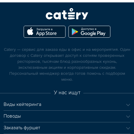
Catery — сервис для заказа еды в офис и на мероприятия. Один
договор с Catery открывает доступ к сотням проверенных
ресторанов, тысячам блюд разнообразных кухонь,
эксклюзивным акциям и корпоративным скидкам.
Персональный менеджер всегда готов помочь с подбором
меню.
У нас ищут
Виды кейтеринга
Поводы
Заказать фуршет