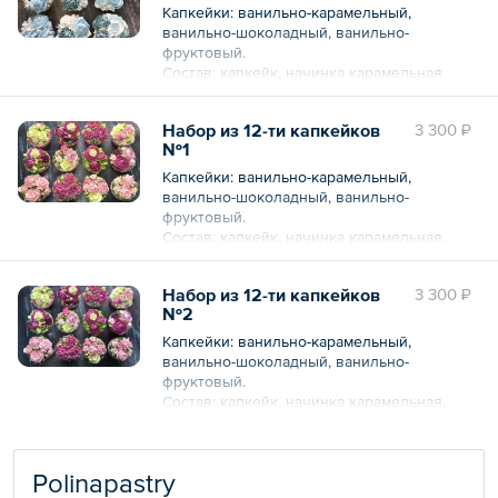
Капкейки: ванильно-карамельный,
ванильно-шоколадный, ванильно-
фруктовый.
Состав: капкейк, начинка карамельная,
начинка шоколадная, ягодное кули,
белковый крем.
Набор из 12-ти капкейков
3 300 ₽
Вес: 585 г
№1
Капкейки: ванильно-карамельный,
ванильно-шоколадный, ванильно-
фруктовый.
Состав: капкейк, начинка карамельная,
начинка шоколадная, ягодное кули,
масляный крем.
Набор из 12-ти капкейков
3 300 ₽
Вес: 1200 г
№2
Капкейки: ванильно-карамельный,
ванильно-шоколадный, ванильно-
фруктовый.
Состав: капкейк, начинка карамельная,
начинка шоколадная, ягодное кули,
белковый крем.
Вес: 780 г
Polinapastry