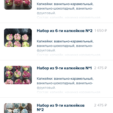
Капкейки: ванильно-карамельный,
ванильно-шоколадный, ванильно-
фруктовый.
Состав: капкейк, начинка карамельная,
начинка шоколадная, ягодное кули,
масляный крем.
Набор из 6-ти капкейков №2
1 650 ₽
Вес: 600 г
Капкейки: вавильно-карамельный,
ванильно-шоколадный, ванильно-
фруктовый.
Состав: капкейк, начинка карамельная,
начинка шоколадная, ягодное кули,
белковый крем.
Набор из 9-ти капкейков №1
2 475 ₽
Вес: 400 г
Капкейки: ванильно-карамельный,
ванильно-шоколадный, ванильно-
фруктовый.
Состав: капкейк, начинка карамельная,
начинка шоколадная, ягодное кули,
масляный крем.
Набор из 9-ти капкейков
2 475 ₽
Вес: 900 г
№2