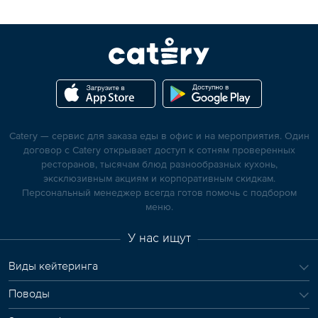
Catery — сервис для заказа еды в офис и на мероприятия. Один
договор с Catery открывает доступ к сотням проверенных
ресторанов, тысячам блюд разнообразных кухонь,
эксклюзивным акциям и корпоративным скидкам.
Персональный менеджер всегда готов помочь с подбором
меню.
У нас ищут
Виды кейтеринга
Поводы