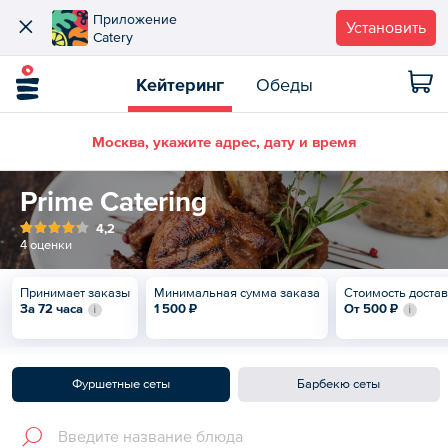
Приложение
Установить
Catery
Кейтеринг
Обеды
Москва, укажите адрес, дату и время
Prime Catering
4,2
4 оценки
Принимает заказы
Минимальная сумма заказа
Стоимость доста
За 72 часа
1 500 ₽
От
500 ₽
Фуршетные сеты
Барбекю сеты