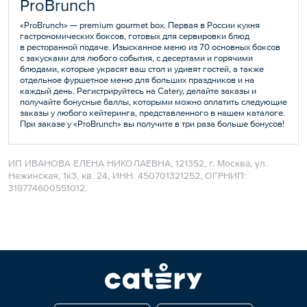
ProBrunch
«ProBrunch» — premium gourmet box. Первая в России кухня
гастрономических боксов, готовых для сервировки блюд
в ресторанной подаче. Изысканное меню из 70 основных боксов
с закусками для любого события, с десертами и горячими
блюдами, которые украсят ваш стол и удивят гостей, а также
отдельное фуршетное меню для больших праздников и на
каждый день. Регистрируйтесь на Catery, делайте заказы и
получайте бонусные баллы, которыми можно оплатить следующие
заказы у любого кейтеринга, представленного в нашем каталоге.
При заказе у «ProBrunch» вы получите в три раза больше бонусов!
ИП ИВАНОВА ЕЛЕНА НИКОЛАЕВНА, 121352, г. Москва, ул.
Нежинская, 1к3, кв. 24, ИНН: 450701321252, ОГРНИП:
319774600551012.