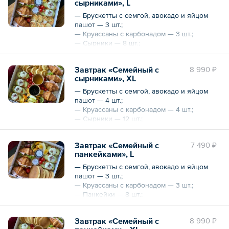
сырниками», L
— Сырники — 10 шт.;
— Томаты «Черри»;
— Брускетты с семгой, авокадо и яйцом
— Мед;
пашот — 3 шт.;
— Джем.
— Круассаны с карбонадом — 3 шт.;
— Сырники — 8 шт.;
Общий вес – 2.2 кг
— Фрукты;
— Томаты «Черри»;
Завтрак «Семейный с
8 990 ₽
— Мед;
сырниками», XL
— Джем.
— Брускетты с семгой, авокадо и яйцом
Общий вес – 1490 г
пашот — 4 шт.;
— Круассаны с карбонадом — 4 шт.;
— Сырники — 12 шт.;
— Фрукты;
— Томаты «Черри»;
Завтрак «Семейный с
7 490 ₽
— Мед;
панкейками», L
— Джем.
— Брускетты с семгой, авокадо и яйцом
Общий вес – 2150 г
пашот — 3 шт.;
— Круассаны с карбонадом — 3 шт.;
— Панкейки — 8 шт.;
— Фрукты;
— Томаты «Черри»;
Завтрак «Семейный с
8 990 ₽
— Мед;