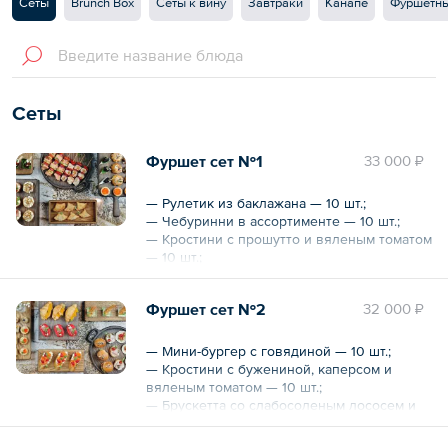
Сеты
Brunch Box
Сеты к вину
Завтраки
Канапе
Фуршетны
Сеты
Фуршет сет №1
33 000 ₽
— Рулетик из баклажана — 10 шт.;
— Чебуринни в ассортименте — 10 шт.;
— Кростини с прошутто и вяленым томатом
— 10 шт.;
— Кростини с карамелизированной
грушей, сыром горгонзолла и орехом — 10
Фуршет сет №2
32 000 ₽
шт.;
— Профитроль с креветочным муссом и
тигровой креветкой — 10 шт.;
— Мини-бургер с говядиной — 10 шт.;
— Сыр камамбер с сезонной ягодой — 10
— Кростини с бужениной, каперсом и
шт.;
вяленым томатом — 10 шт.;
— Шашлычок курица/перец/красный лук —
— Брускетта со слабосоленым лососем и
10 шт.;
клубникой — 10 шт.;
— Тарталетка с красной икрой и
— Деликатес из голубого сыра рокфорти с