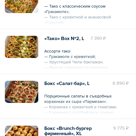
Общий вес – 4750 г
— Тако с классическим соусом
«Гуакамоле»;
— Тако с креветкой и ананасовой
«Сальсой»;
— Тако с острой говядиной и молодой
кукурузой;
«Тако» Box №2, L
7 390 ₽
— Тако с с курицей карри, ананасом и
сыром «Пармезан».
Ассорти тако:
Общий вес – 920 г
— Гуакамоле с креветкой;
— Хрустящий Чили баклажан;
— Рваная говядина по-азиатски;
— Цыпленок с овощами.
Бокс «Салат-бар», L
6 890 ₽
Общий вес – 1140 г
Порционные салаты в съедобных
корзинках из сыра «Пармезан»:
— Корзинка с креветкой и томатами;
— Корзинка с ростбифом и цукини;
— Корзинка с салатом «Капрезе»;
— Корзинка с салатом по-грузински.
Бокс «Brunch-бургер
9 775 ₽
фирменный», XL
Общий вес – 1 кг