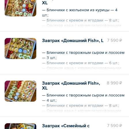
XL
— Сырники — 6 шт.;
— Томаты «Черри»;
— Блинчики с жюльеном из курицы — 4
— Мед;
шт.;
— Джем.
— Блинчики с кремом и ягодами — 8 шт.;
— Овсяная каша с карамелизированными
Общий вес – 1.6 кг
фруктами — 2 шт.;
— Брускетты с прошутто, вялеными
Завтрак «Домашний Fish», L
7 590 ₽
томатами и яйцом пашот — 4 шт.;
— Сырники — 10 шт.;
— Томаты «Черри»;
— Блинчики с творожным сыром и лососем
— Мед;
— 3 шт.;
— Джем.
— Блинчики с кремом и ягодами — 6 шт.;
— Овсяная каша с карамелизированными
Общий вес – 2370 г
фруктами — 1 шт.;
— Брускетты с лососем и яйцом пашот — 3
Завтрак «Домашний Fish»,
8 990 ₽
шт.;
XL
— Сырники — 6 шт.;
— Томаты «Черри»;
— Блинчики с творожным сыром и лососем
— Мед;
— 4 шт.;
— Джем.
— Блинчики с кремом и ягодами — 8 шт.;
— Овсяная каша с карамелизированными
Общий вес – 1520 г
фруктами — 2 шт.;
— Брускетты с лососем и яйцом пашот — 4
Завтрак «Семейный с
7 590 ₽
шт.;