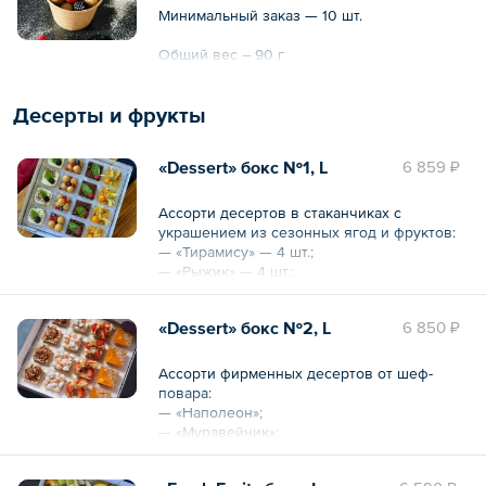
Минимальный заказ — 10 шт.
Общий вес – 90 г
Десерты и фрукты
«Dessert» бокс №1, L
6 859 ₽
Ассорти десертов в стаканчиках с
украшением из сезонных ягод и фруктов:
— «Тирамису» — 4 шт.;
— «Рыжик» — 4 шт.;
— «Шоколадный брауни» — 4 шт.;
— «Морковный» — 4 шт.
«Dessert» бокс №2, L
6 850 ₽
Общий вес – 1320 г
Ассорти фирменных десертов от шеф-
повара:
— «Наполеон»;
— «Муравейник»;
— «Сметанник»;
— «Анна Павлова».