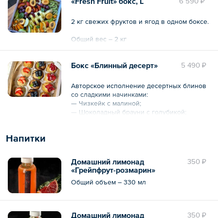
«Fresh Fruit» бокс, L
6 590 ₽
Общий вес – 1320 г
2 кг свежих фруктов и ягод в одном боксе.
Общий вес – 2 кг
Бокс «Блинный десерт»
5 490 ₽
Авторское исполнение десертных блинов
со сладкими начинками:
— Чизкейк с малиной;
— Шоколадный брауни с голубикой;
— Сгущенное молоко с клубникой и
бананом.
Напитки
Общий вес – 950 г
Домашний лимонад
350 ₽
«Грейпфрут-розмарин»
Общий объем – 330 мл
Домашний лимонад
350 ₽