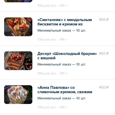
Общий вес – 85 г
«Сметанник» с миндальным
450 ₽
бисквитом и кремом из
вареной сгущенки в
Минимальный заказ — 10 шт.
сочетании со свежей
клубникой
Общий вес – 85 г
Десерт «Шоколадный брауни»
450 ₽
с вишней
Минимальный заказ — 10 шт.
Общий вес – 80 г
«Анна Павлова» со
450 ₽
сливочным кремом, свежим
ананасом и меренгой
Минимальный заказ — 10 шт.
Общий вес – 85 г