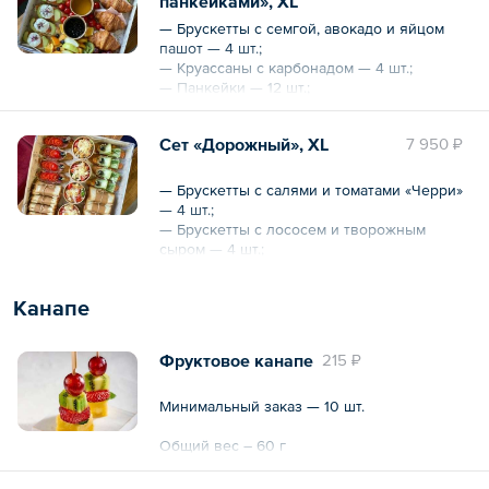
панкейками», XL
— Джем.
— Брускетты с семгой, авокадо и яйцом
Общий вес – 1490 г
пашот — 4 шт.;
— Круассаны с карбонадом — 4 шт.;
— Панкейки — 12 шт.;
— Фрукты;
— Томаты «Черри»;
Cет «Дорожный», XL
7 950 ₽
— Мед;
— Джем.
— Брускетты с салями и томатами «Черри»
Общий вес – 2150 г
— 4 шт.;
— Брускетты с лососем и творожным
сыром — 4 шт.;
— Салат «Цезарь» с курицей — 4 шт.;
— Сэндвичи с карбонадом — 8 шт.
Канапе
Фруктовое канапе
215 ₽
Минимальный заказ — 10 шт.
Общий вес – 60 г