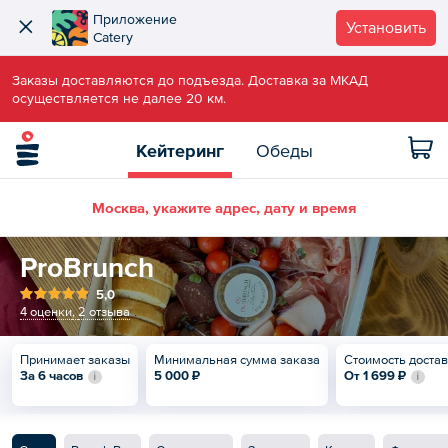
Приложение
Установить
Catery
Заказы доставляются до подъезда. Доставка за МКАД
осуществляется не далее 20 км.
Кейтеринг
Обеды
Москва, укажите адрес, дату и время
ProBrunch
5,0
4 оценки
,
2 отзыва
Принимает заказы
Минимальная сумма заказа
Стоимость доста
За 6 часов
5 000 ₽
От
1 699 ₽